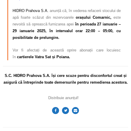
HIDRO Prahova S.A.
anunță că, în vederea refacerii stocului de
apă foarte scăzut din rezervoarele
orașului Comarnic,
este
nevoită să oprească furnizarea apei
în perioada 27 ianuarie –
29 ianuarie 2025, în intervalul orar 22:00 – 05:00, cu
posibilitate de prelungire.
Vor fi afectați de această oprire abonații care locuiesc
în
cartierele Vatra Sat și
Poiana.
S.C. HIDRO Prahova S.A. își cere scuze pentru disconfortul
creat și
asigură că întreprinde toate demersurile pentru remedierea acestora.
Distribuie anunțul!