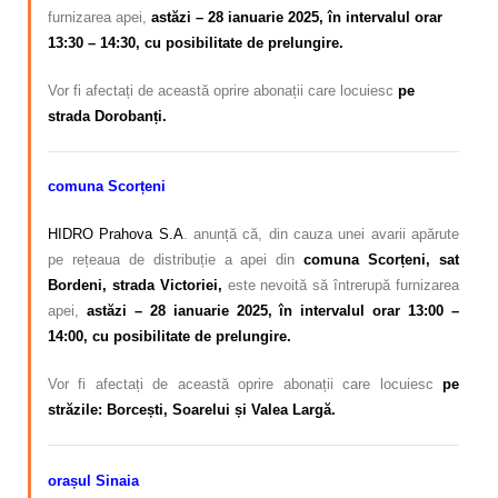
furnizarea apei,
astăzi – 28 ianuarie 2025, în intervalul orar
13:30 – 14:30, cu posibilitate de prelungire.
Vor fi afectați de această oprire abonații care locuiesc
pe
strada Dorobanți.
comuna Scorțeni
HIDRO Prahova S.A
. anunță că, din cauza unei avarii apărute
pe rețeaua de distribuție a apei din
comuna Scorțeni, sat
Bordeni, strada Victoriei,
este nevoită să întrerupă furnizarea
apei,
astăzi – 28 ianuarie 2025, în intervalul orar 13:00 –
14:00, cu posibilitate de prelungire.
Vor fi afectați de această oprire abonații care locuiesc
pe
străzile: Borcești, Soarelui și Valea Largă.
orașul Sinaia