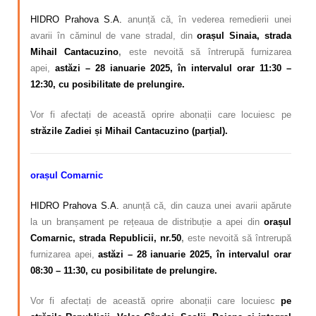
HIDRO Prahova S.A.
anunță că, în vederea remedierii unei
avarii în căminul de vane stradal, din
orașul Sinaia, strada
Mihail Cantacuzino
,
este nevoită să întrerupă furnizarea
apei,
astăzi – 28 ianuarie 2025, în intervalul orar 11:30 –
12:30, cu posibilitate de prelungire.
Vor fi afectați de această oprire abonații care locuiesc pe
străzile Zadiei și Mihail Cantacuzino (parțial).
orașul Comarnic
HIDRO Prahova S.A.
anunță că, din cauza unei avarii apărute
la un branșament pe rețeaua de distribuție a apei din
orașul
Comarnic, strada Republicii, nr.50
,
este nevoită să întrerupă
furnizarea apei,
astăzi – 28 ianuarie 2025, în intervalul orar
08:30 – 11:30, cu posibilitate de prelungire.
Vor fi afectați de această oprire abonații care locuiesc
pe