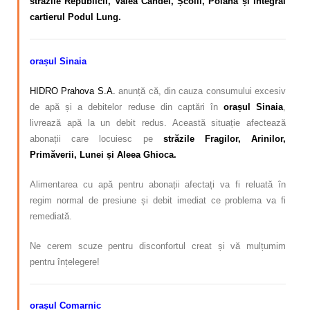
străzile Republicii, Valea Cândei, Școlii, Poiana și integral
cartierul Podul Lung.
orașul Sinaia
HIDRO Prahova S.A.
anunță că, din cauza consumului excesiv
de apă și a debitelor reduse din captări în
orașul Sinaia
,
livrează apă la un debit redus. Această situație afectează
abonații care locuiesc pe
străzile Fragilor, Arinilor,
Primăverii, Lunei și Aleea Ghioca.
Alimentarea cu apă pentru abonații afectați va fi reluată în
regim normal de presiune și debit imediat ce problema va fi
remediată.
Ne cerem scuze pentru disconfortul creat și vă mulțumim
pentru înțelegere!
orașul Comarnic