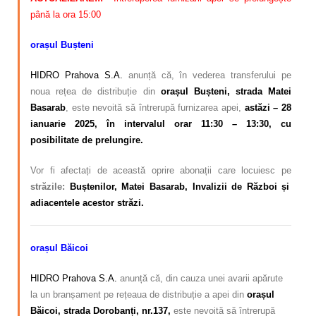
până la ora 15:00
orașul Bușteni
HIDRO Prahova S.A.
anunță că, în vederea transferului pe
noua rețea de distribuție din
orașul Bușteni,
strada Matei
Basarab
,
este nevoită să întrerupă furnizarea apei,
astăzi – 28
ianuarie 2025, în intervalul orar 11:30 – 13:30, cu
posibilitate de prelungire.
Vor fi afectați de această oprire abonații care locuiesc pe
străzile:
Buștenilor, Matei Basarab, Invalizii de Război și
adiacentele acestor străzi.
orașul Băicoi
HIDRO Prahova S.A.
anunță că, din cauza unei avarii apărute
la un branșament pe rețeaua de distribuție a apei din
orașul
Băicoi, strada Dorobanți, nr.137,
este nevoită să întrerupă