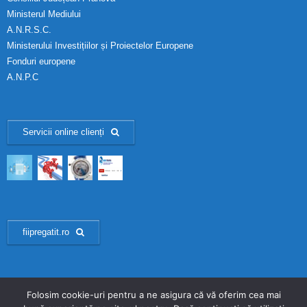
Ministerul Mediului
A.N.R.S.C.
Ministerului Investițiilor și Proiectelor Europene
Fonduri europene
A.N.P.C
Servicii online clienți
fiipregatit.ro
Folosim cookie-uri pentru a ne asigura că vă oferim cea mai