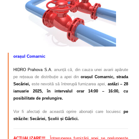
Calitatea apei
Comunicare
Contact
orașul Comarnic
HIDRO Prahova S.A.
anunță că, din cauza unei avarii apărute
pe rețeaua de distribuție a apei din
orașul Comarnic, strada
Secăriei,
este nevoită să întrerupă furnizarea apei,
astăzi – 28
ianuarie 2025, în intervalul orar 14:00 – 16:00, cu
posibilitate de prelungire.
Vor fi afectați de această oprire abonații care locuiesc
pe
străzile: Secăriei, Școlii și Gârlici.
ACTUALIZARE!!!
Întreruperea furnizării apei se prelungește