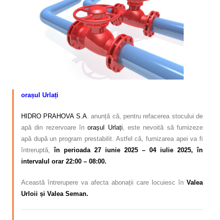
Calitatea apei
Comunicare
Contact
orașul Urlați
HIDRO PRAHOVA S.A
. anunță că, pentru refacerea stocului de
apă din rezervoare în
orașul Urlați
,
este nevoită să
furnizeze
apă după un program
prestabilit. Astfel că,
furnizarea apei va fi
întreruptă,
în perioada 27 iunie 2025 – 04 iulie 2025, în
intervalul orar 22:00 – 08:00.
Această întrerupere va afecta abonații care locuiesc în
Valea
Urloii și Valea Seman.