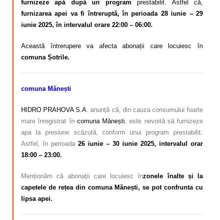
furnizeze apă după un program
prestabilit.
Astfel că,
furnizarea apei va fi întreruptă, în perioada 28 iunie – 29
iunie 2025, în intervalul orare 22:00 – 06:00.
Această întrerupere va afecta abonații care locuiesc în
comuna Șotrile.
co
muna Mănești
HIDRO PRAHOVA S.A
. anunță că, din cauza consumului foarte
mare înregistrat în
comuna Mănești
, este nevoită să furnizeze
apa la presiune scăzută, conform unui program prestabilit.
Astfel, în perioada
26 iunie – 30 iunie 2025, intervalul orar
18:00 – 23:00.
Menționăm că abonații care locuiesc în
zonele înalte și la
capetele de rețea din comuna Mănești, se pot confrunta cu
lipsa apei.