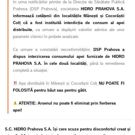
În urma notificărilor primite de la Direcția de Sănătate Publică
Prahova (DSP Prahova), societatea
HIDRO PRAHOVA S.A.
informează cetățenii din localitățile Mănești și Cocorăștii
Colț că a fost instituită interdicția de consum al apei
distribuite
,
ca urmare a depășirii valorilor admise ale unor
parametri chimici în probele analizate.
Ca urmare a constatării neconformităților,
DSP Prahova a
dispus interzicerea consumului apei furnizate de HIDRO
PRAHOVA S.A. în cele două localități
,
până la remedierea
completă a situației.
Apa distribuită în Mănești și Cocorăștii Colț
NU POATE FI
FOLOSITĂ pentru băut sau pentru gătit.
ATENȚIE: Arsenul nu poate fi eliminat prin fierberea
apei!
S.C. HIDRO Prahova S.A. își cere scuze pentru disconfortul
creat și