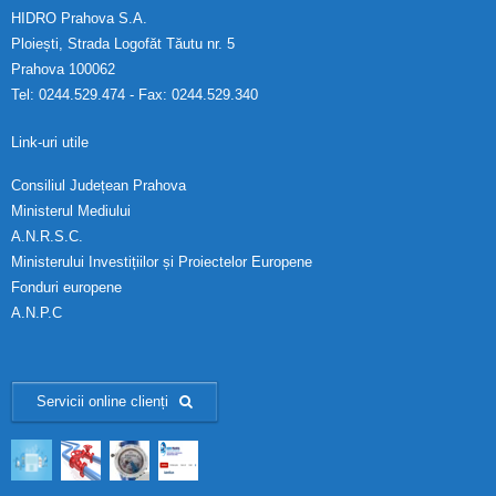
HIDRO Prahova S.A.
Ploiești, Strada Logofăt Tăutu nr. 5
Prahova 100062
Tel: 0244.529.474 - Fax: 0244.529.340
Link-uri utile
Consiliul Județean Prahova
Ministerul Mediului
A.N.R.S.C.
Ministerului Investițiilor și Proiectelor Europene
Fonduri europene
A.N.P.C
Servicii online clienți