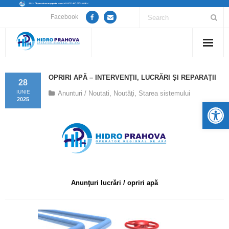
Facebook
Home
OPRIRI APĂ – INTERVENȚII, LUCRĂRI ȘI REPARAȚII
28
Despre noi
IUNIE
Anunturi / Noutati
,
Noutăţi
,
Starea sistemului
2025
De
Anunțuri lucrări / opriri apă
Servicii
Utile
Anunţuri lucrări / opriri apă
Guvernanță Corporativă
Informații de interes public