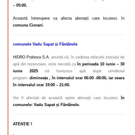
– 05:00.
Această întrerupere va afecta abonații care locuiesc în
comuna Ciorani
.
comunele Vadu Sapat și Fântânele
HIDRO Prahova S.A.
anunță că, în vederea refacerii stocului de
apă din rezervoare, este nevoită ca
în perioada 10 iunie – 30
iunie 2025
să furnizeze apă după următorul
program:
dimineața , în intervalul orar 06:00 -08:00, iar seara
în intervalul orar 19:00 – 21:00.
Vor fi afectați de această oprire abonații care locuiesc
în
comunele: Vadu Sapat și Fântânele.
ATENȚIE !