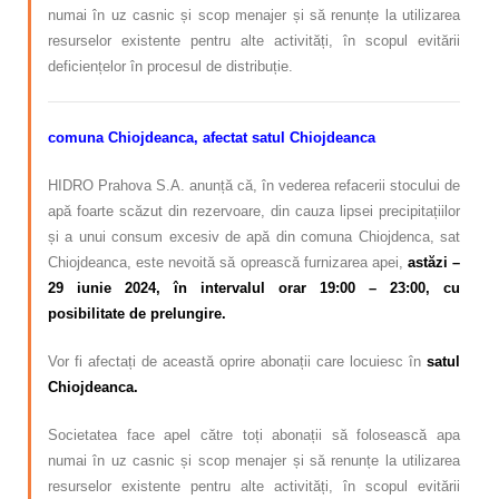
numai în uz casnic și scop menajer și să renunțe la utilizarea
resurselor existente pentru alte activități, în scopul evitării
deficiențelor în procesul de distribuție.
comuna Chiojdeanca, afectat satul Chiojdeanca
HIDRO Prahova S.A. anunță că, în vederea refacerii stocului de
apă foarte scăzut din rezervoare, din cauza lipsei precipitațiilor
și a unui consum excesiv de apă din comuna Chiojdenca, sat
Chiojdeanca, este nevoită să oprească furnizarea apei,
astăzi –
29 iunie 2024, în intervalul orar 19:00 – 23:00, cu
posibilitate de prelungire.
Vor fi afectați de această oprire abonații care locuiesc în
satul
Chiojdeanca.
Societatea face apel către toți abonații să folosească apa
numai în uz casnic și scop menajer și să renunțe la utilizarea
resurselor existente pentru alte activități, în scopul evitării