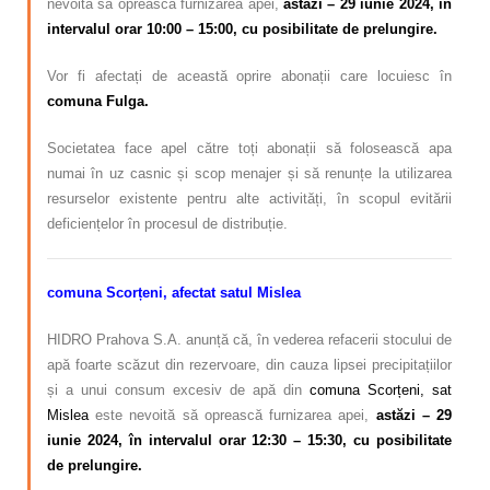
nevoită să oprească furnizarea apei,
astăzi – 29 iunie 2024, în
intervalul orar 10:00 – 15:00, cu posibilitate de prelungire.
Vor fi afectați de această oprire abonații care locuiesc în
comuna Fulga.
Societatea face apel către toți abonații să folosească apa
numai în uz casnic și scop menajer și să renunțe la utilizarea
resurselor existente pentru alte activități, în scopul evitării
deficiențelor în procesul de distribuție.
comuna Scorțeni, afectat satul Mislea
HIDRO Prahova S.A. anunță că, în vederea refacerii stocului de
apă foarte scăzut din rezervoare, din cauza lipsei precipitațiilor
și a unui consum excesiv de apă din
comuna Scorțeni, sat
Mislea
este nevoită să oprească furnizarea apei,
astăzi – 29
iunie 2024, în intervalul orar 12:30 – 15:30, cu posibilitate
de prelungire.