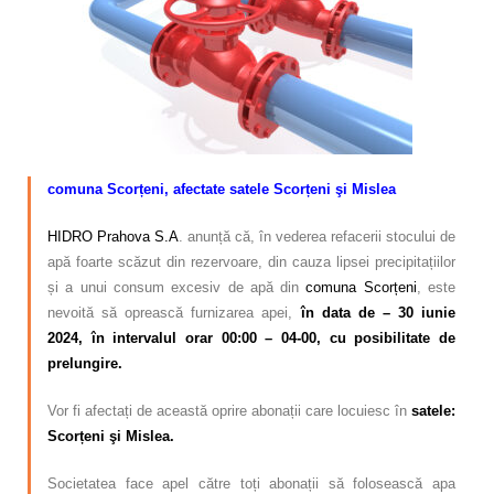
Calitatea apei
Comunicare
Contact
comuna Scorțeni, afectate satele Scorțeni şi Mislea
HIDRO Prahova S.A
. anunță că, în vederea refacerii stocului de
apă foarte scăzut din rezervoare, din cauza lipsei precipitațiilor
și a unui consum excesiv de apă din
comuna Scorțeni
, este
nevoită să oprească furnizarea apei,
în data de – 30 iunie
2024, în intervalul orar 00:00 – 04-00, cu posibilitate de
prelungire.
Vor fi afectați de această oprire abonații care locuiesc în
satele:
Scorțeni şi Mislea.
Societatea face apel către toți abonații să folosească apa