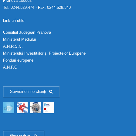
Prahova 100062
Tel: 0244.529.474 - Fax: 0244.529.340
Link-uri utile
Consiliul Județean Prahova
Ministerul Mediului
A.N.R.S.C.
Ministerului Investițiilor și Proiectelor Europene
Fonduri europene
A.N.P.C
Servicii online clienți