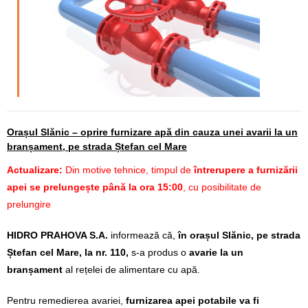
Calitatea apei
Comunicare
Contact
Orașul Slănic – oprire furnizare apă din cauza unei avarii la un
branșament, pe strada Ștefan cel Mare
Actualizare:
Din motive tehnice, timpul de
întrerupere a furnizării
apei se prelungește până la ora 15:00
, cu posibilitate de
prelungire
HIDRO PRAHOVA S.A.
informează că,
în
orașul Slănic, pe strada
Ștefan cel Mare, la nr. 110,
s-a produs o
avarie la un
branșament
al rețelei de alimentare cu apă.
Pentru remedierea avariei,
furnizarea apei potabile va fi