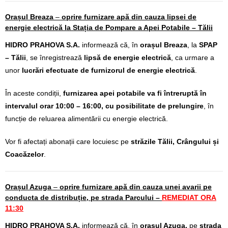
Orașul Breaza
–
oprire furnizare apă din cauza lipsei de
energie electrică la Stația de Pompare a Apei Potabile – Tălii
HIDRO PRAHOVA S.A.
informează că, în
orașul Breaza
, la
SPAP
– Tălii
, se înregistrează
lipsă de energie electrică
, ca urmare a
unor
lucrări efectuate de furnizorul de energie electrică
.
În aceste condiții,
furnizarea apei potabile va fi întreruptă în
intervalul orar 10:00 – 16:00, cu posibilitate de prelungire
, în
funcție de reluarea alimentării cu energie electrică.
Vor fi afectați abonații care locuiesc pe
străzile Tălii, Crângului și
Coacăzelor
.
Orașul Azuga
–
oprire furnizare apă din cauza unei avarii pe
conducta de distribuție, pe strada Parcului –
REMEDIAT ORA
11:30
HIDRO PRAHOVA S.A.
informează că, în
orașul Azuga,
pe
strada