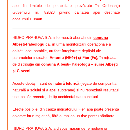
apei în limitele de potabilitate prevăzute în Ordonanța
Guvernului nr. 7/2023 privind calitatea apei destinate
consumului uman.
HIDRO PRAHOVA S.A. informează abonații din
comuna
Albești-Paleologu
că, în urma monitorizării operaționale a
calității apei potabile, au fost înregistrate depășiri ale
parametrilor indicatori
Amoniu (NH4+) și Fier (Fe)
,
în rețeaua
de distribuție din
comuna Albești- Paleologu – surse Albești
și Cioceni.
Aceste depășiri sunt de
natură telurică
(legate de compoziția
naturală a solului și a apei subterane) și nu reprezintă rezultatul
unei poluări recente, de tip accidental sau punctual.
Efecte posibile: din cauza indicatorului Fier, apa poate prezenta
colorare brun-roșiatică, fără a implica un risc pentru sănătate.
HIDRO PRAHOVA S.A. a dispus măsuri de remediere și