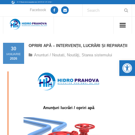
Facebook
Home
OPRIRI APĂ – INTERVENȚII, LUCRĂRI ȘI REPARAȚII
30
Despre noi
IANUARIE
Anunturi / Noutati
,
Noutăţi
,
Starea sistemului
2026
De
Anunțuri lucrări / opriri apă
Servicii
Utile
Anunţuri lucrări / opriri apă
Guvernanță Corporativă
Informații de interes public