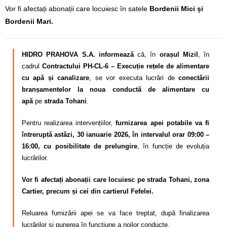
Vor fi afectați abonații care locuiesc în satele
Bordenii Mici și
Bordenii Mari.
HIDRO PRAHOVA S.A. informează
că, în
orașul Mizil
, în
cadrul
Contractului PH-CL-6 – Execuție rețele de alimentare
cu apă și canalizare
, se vor executa lucrări de
conectării
branșamentelor la noua conductă de alimentare cu
apă
pe
strada Tohani
.
Pentru realizarea intervențiilor,
furnizarea apei potabile va fi
întreruptă astăzi, 30 ianuarie 2026, în intervalul orar 09:00 –
16:00, cu posibilitate de prelungire
, în funcție de evoluția
lucrărilor.
Vor fi afectați abonații care locuiesc pe strada Tohani, zona
Cartier, precum și cei din cartierul Fefelei.
Reluarea furnizării apei se va face treptat, după finalizarea
lucrărilor și punerea în funcțiune a noilor conducte.