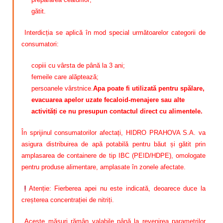
gătit.
Interdicția se aplică în mod special următoarelor categorii de
consumatori:
copiii cu vârsta de până la 3 ani;
femeile care alăptează;
persoanele vârstnice.
Apa poate fi utilizată pentru spălare,
evacuarea apelor uzate fecaloid-menajere sau alte
activități ce nu presupun contactul direct cu alimentele.
În sprijinul consumatorilor afectați, HIDRO PRAHOVA S.A. va
asigura distribuirea de apă potabilă pentru băut și gătit prin
amplasarea de containere de tip IBC (PEID/HDPE), omologate
pentru produse alimentare, amplasate în zonele afectate.
Atenție: Fierberea apei nu este indicată, deoarece duce la
creșterea concentrației de nitriți.
Aceste măsuri rămân valabile până la revenirea parametrilor