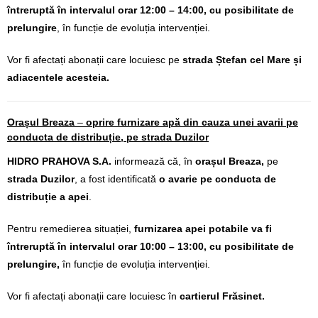
întreruptă în intervalul orar 12:00 – 14:00, cu posibilitate de
prelungire
, în funcție de evoluția intervenției.
Vor fi afectați abonații care locuiesc pe
strada Ștefan cel Mare și
adiacentele acesteia.
Orașul Breaza
–
oprire furnizare apă din cauza unei avarii pe
conducta de distribuție, pe strada Duzilor
HIDRO PRAHOVA S.A.
informează că, în
orașul Breaza,
pe
strada Duzilor
, a fost identificată
o avarie pe conducta de
distribuție a apei
.
Pentru remedierea situației,
furnizarea apei potabile va fi
întreruptă în intervalul orar 10:00 – 13:00, cu posibilitate de
prelungire,
în funcție de evoluția intervenției.
Vor fi afectați abonații care locuiesc în
cartierul Frăsinet.