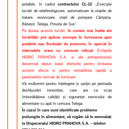
potabile, în cadrul
contractului CL-12
:
„Execuție
lucrări de retehnologizare, automatizare la stațiile de
tratare, rezervoare, stații de pompare Câmpina,
Bănești, Telega, Provița de Sus”.
Pe durata acestor lucrări,
în zonele mai înalte ale
localității pot apărea sincope în furnizarea apei
potabile sau fluctuații de presiune, în special în
intervalele orare cu consum ridicat.
Echipele
HIDRO PRAHOVA S.A. și ale antreprenorului
desemnat depun toate eforturile pentru limitarea
acestor efecte și pentru restabilirea rapidă a
parametrilor normali de furnizare.
Vă mulțumim pentru înțelegere și sprijin pe perioada
desfășurării investiției, care are ca scop
îmbunătățirea calității și siguranței serviciului de
alimentare cu apă în comuna Telega.
În cazul în care sunt identificate probleme
prelungite în alimentare, vă rugăm să le semnalați
la Dispeceratul HIDRO PRAHOVA S.A. – telefon