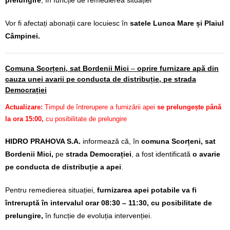
Vor fi afectați abonații care locuiesc în
satele Lunca Mare și Plaiul
Câmpinei.
Comuna Scorțeni, sat Bordenii Mici
–
oprire furnizare apă din
cauza unei avarii pe conducta de distribuție, pe strada
Democrației
Actualizare:
Timpul de întrerupere a furnizării apei
se prelungește până
la ora 15:00,
cu posibilitate de prelungire
HIDRO PRAHOVA S.A.
informează că, în
comuna Scorțeni, sat
Bordenii Mici,
pe
strada Democrației
, a fost identificată
o avarie
pe conducta de distribuție a apei
.
Pentru remedierea situației,
furnizarea apei potabile va fi
întreruptă în intervalul orar 08:30 – 11:30, cu posibilitate de
prelungire,
în funcție de evoluția intervenției.