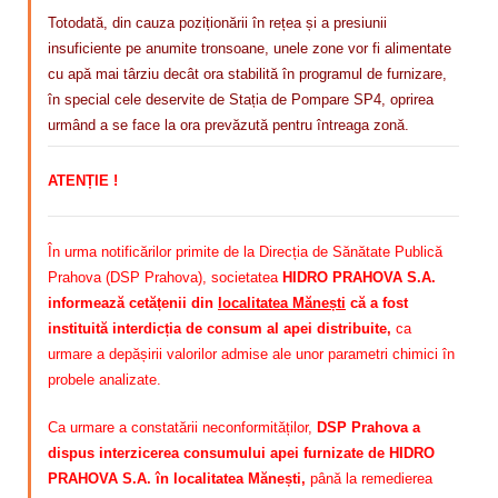
Totodată, din cauza poziționării în rețea și a presiunii
insuficiente pe anumite tronsoane, unele zone vor fi alimentate
cu apă mai târziu decât ora stabilită în programul de furnizare,
în special cele deservite de Stația de Pompare SP4, oprirea
urmând a se face la ora prevăzută pentru întreaga zonă.
ATENȚIE !
În urma notificărilor primite de la Direcția de Sănătate Publică
Prahova (DSP Prahova), societatea
HIDRO PRAHOVA S.A.
informează cetățenii din
localitatea Mănești
că a fost
instituită interdicția de consum al apei distribuite,
ca
urmare a depășirii valorilor admise ale unor parametri chimici în
probele analizate.
Ca urmare a constatării neconformităților,
DSP Prahova a
dispus interzicerea consumului apei furnizate de HIDRO
PRAHOVA S.A. în localitatea Mănești,
până la remedierea