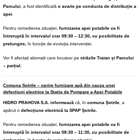
Parcului
, a fost identificată
o avarie pe conducta de distribuție a
apei
.
Pentru remedierea situației,
furnizarea apei potabile va fi
întreruptă în intervalul orar 09:30 – 12:30, cu posibilitate de
prelungire,
în funcție de evoluția intervenției.
Vor fi afectați abonații care locuiesc pe
străzile Traian și Parcului
– parțial.
Comuna Șotrile – oprire furnizare apă din cauza unei
defecțiuni electrice la Stația de Pompare a Apei Potabile
HIDRO PRAHOVA S.A. informează
că, în
comuna Șotrile
, a
apărut o
defecțiune electrică la SPAP Șotrile.
Pentru remedierea situației,
furnizarea apei potabile va fi
întreruptă în intervalul orar 08:30 – 11:30, cu posibilitate de
prelungire
, în funcție de remedierea situației