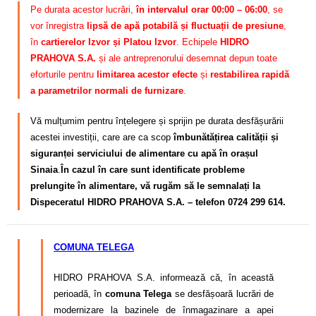
Pe durata acestor lucrări,
în intervalul orar 00:00 – 06:00
, se
vor înregistra
lipsă de apă potabilă și fluctuații de presiune
,
în
cartierelor Izvor și Platou Izvor
. Echipele
HIDRO
PRAHOVA S.A.
și ale antreprenorului desemnat depun toate
eforturile pentru
limitarea acestor efecte
și
restabilirea rapidă
a parametrilor normali de furnizare
.
Vă mulțumim pentru înțelegere și sprijin pe durata desfășurării
acestei investiții, care are ca scop
îmbunătățirea calității și
siguranței serviciului de alimentare cu apă în orașul
Sinaia
.
În cazul în care sunt identificate probleme
prelungite în alimentare, vă rugăm să le semnalați la
Dispeceratul HIDRO PRAHOVA S.A. – telefon 0724 299 614.
COMUNA TELEGA
HIDRO PRAHOVA S.A. informează că, în această
perioadă, în
comuna Telega
se desfășoară lucrări de
modernizare la bazinele de înmagazinare a apei