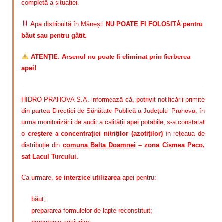
completă a situației.
Apa distribuită în Mănești
NU POATE FI FOLOSITĂ pentru
băut sau pentru gătit.
ATENȚIE: Arsenul nu poate fi eliminat prin fierberea
apei!
HIDRO PRAHOVA S.A. informează că, potrivit notificării primite
din partea Direcției de Sănătate Publică a Județului Prahova, în
urma monitorizării de audit a calității apei potabile, s-a constatat
o
creștere a concentrației nitriților (azotiților)
în rețeaua de
distribuție din
comuna Balta Doamnei
– zona Cișmea Peco,
sat Lacul Turcului.
Ca urmare,
se interzice utilizarea
apei pentru:
băut;
prepararea formulelor de lapte reconstituit;
prepararea ceaiurilor;