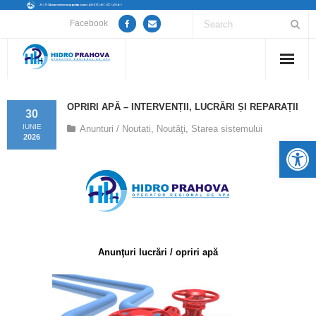
Facebook
Home
OPRIRI APĂ – INTERVENȚII, LUCRĂRI ȘI REPARAȚII
30
Despre noi
IUNIE
Anunturi / Noutati
,
Noutăţi
,
Starea sistemului
2026
De
Anunțuri lucrări / opriri apă
Servicii
Utile
Anunţuri lucrări / opriri apă
Guvernanță Corporativă
Informații de interes public