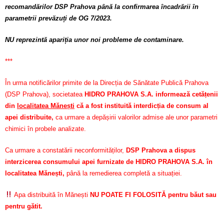
recomandărilor DSP Prahova până la confirmarea încadrării în
parametrii prevăzuți de OG 7/2023.
NU reprezintă apariția unor noi probleme de contaminare.
***
În urma notificărilor primite de la Direcția de Sănătate Publică Prahova
(DSP Prahova), societatea
HIDRO PRAHOVA S.A. informează cetățenii
din
localitatea Mănești
că a fost instituită interdicția de consum al
apei distribuite,
ca urmare a depășirii valorilor admise ale unor parametri
chimici în probele analizate.
Ca urmare a constatării neconformităților,
DSP Prahova a dispus
interzicerea consumului apei furnizate de HIDRO PRAHOVA S.A. în
localitatea Mănești,
până la remedierea completă a situației.
Apa distribuită în Mănești
NU POATE FI FOLOSITĂ pentru băut sau
pentru gătit.