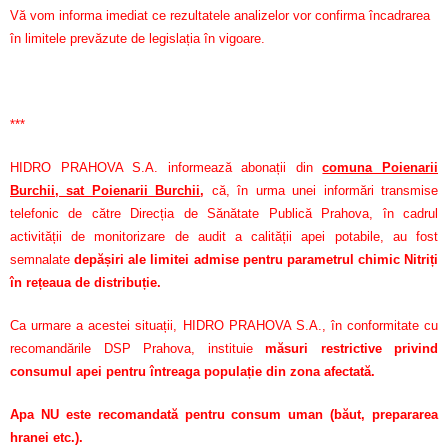
Vă vom informa imediat ce rezultatele analizelor vor confirma încadrarea
în limitele prevăzute de legislația în vigoare.
***
HIDRO PRAHOVA S.A. informează abonații din
comuna Poienarii
Burchii, sat Poienarii Burchii
,
că, în urma unei informări transmise
telefonic de către Direcția de Sănătate Publică Prahova, în cadrul
activității de monitorizare de audit a calității apei potabile, au fost
semnalate
depășiri ale limitei admise pentru parametrul chimic Nitriți
în rețeaua de distribuție.
Ca urmare a acestei situații, HIDRO PRAHOVA S.A., în conformitate cu
recomandările DSP Prahova, instituie
măsuri restrictive privind
consumul apei pentru întreaga populație din zona afectată.
Apa NU este recomandată pentru consum uman (băut, prepararea
hranei etc.).