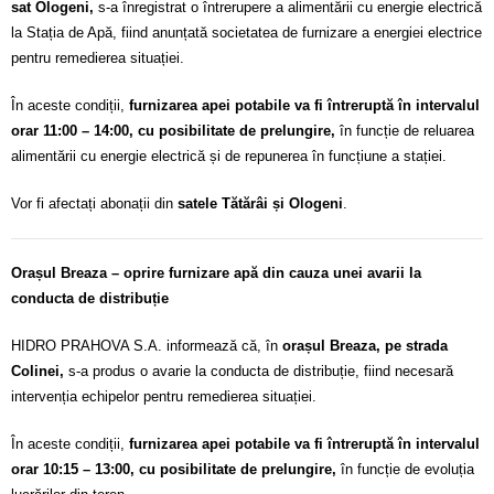
sat Ologeni,
s-a înregistrat o întrerupere a alimentării cu energie electrică
la Stația de Apă, fiind anunțată societatea de furnizare a energiei electrice
pentru remedierea situației.
În aceste condiții,
furnizarea apei potabile va fi întreruptă în intervalul
orar 11:00 – 14:00, cu posibilitate de prelungire,
în funcție de reluarea
alimentării cu energie electrică și de repunerea în funcțiune a stației.
Vor fi afectați abonații din
satele Tătărâi și Ologeni
.
Orașul Breaza – oprire furnizare apă din cauza unei avarii la
conducta de distribuție
HIDRO PRAHOVA S.A. informează că, în
orașul Breaza, pe strada
Colinei,
s-a produs o avarie la conducta de distribuție, fiind necesară
intervenția echipelor pentru remedierea situației.
În aceste condiții,
furnizarea apei potabile va fi întreruptă în intervalul
orar 10:15 – 13:00, cu posibilitate de prelungire,
în funcție de evoluția