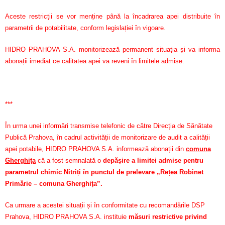
Aceste restricții se vor menține până la încadrarea apei distribuite în
parametrii de potabilitate, conform legislației în vigoare.
HIDRO PRAHOVA S.A. monitorizează permanent situația și va informa
abonații imediat ce calitatea apei va reveni în limitele admise.
***
În urma unei informări transmise telefonic de către Direcția de Sănătate
Publică Prahova, în cadrul activității de monitorizare de audit a calității
apei potabile, HIDRO PRAHOVA S.A. informează abonații din
comuna
Gherghița
că a fost semnalată o
depășire a limitei admise pentru
parametrul chimic Nitriți în punctul de prelevare „Rețea Robinet
Primărie – comuna Gherghița”.
Ca urmare a acestei situații și în conformitate cu recomandările DSP
Prahova, HIDRO PRAHOVA S.A. instituie
măsuri restrictive privind