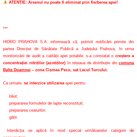
ATENȚIE: Arsenul nu poate fi eliminat prin fierberea apei!
***
HIDRO PRAHOVA S.A. informează că, potrivit notificării primite din
partea Direcției de Sănătate Publică a Județului Prahova, în urma
monitorizării de audit a calității apei potabile, s-a constatat o
creștere a
concentrației nitriților (azotiților)
în rețeaua de distribuție din
comuna
Balta Doamnei
– zona Cișmea Peco, sat Lacul Turcului.
Ca urmare,
se interzice utilizarea
apei pentru:
băut;
prepararea formulelor de lapte reconstituit;
prepararea ceaiurilor;
gătit.
Interdicția se aplică în mod special următoarelor categorii de