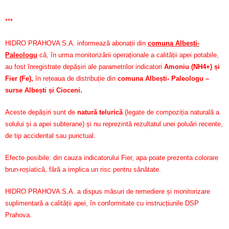
***
HIDRO PRAHOVA S.A. informează abonații din
comuna Albești-
Paleologu
că, în urma monitorizării operaționale a calității apei potabile,
au fost înregistrate depășiri ale parametrilor indicatori
Amoniu (NH4+) și
Fier (Fe)
,
în rețeaua de distribuție din
comuna Albești- Paleologu –
surse Albești și Cioceni.
Aceste depășiri sunt de
natură telurică
(legate de compoziția naturală a
solului și a apei subterane) și nu reprezintă rezultatul unei poluări recente,
de tip accidental sau punctual.
Efecte posibile: din cauza indicatorului Fier, apa poate prezenta colorare
brun-roșiatică, fără a implica un risc pentru sănătate.
HIDRO PRAHOVA S.A. a dispus măsuri de remediere și monitorizare
suplimentară a calității apei, în conformitate cu instrucțiunile DSP
Prahova.