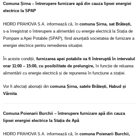
Comuna Șirna – întrerupere furnizare apă din cauza lipsei energiei
electrice la SPAP
HIDRO PRAHOVA S.A. informează că, în
comuna Șirna, sat Brătești,
s-a înregistrat o întrerupere a alimentării cu energie electrică la Stația de
Pompare a Apei Potabile (SPAP), fiind anunțată societatea de furnizare a
energiei electrice pentru remedierea situației.
În aceste condiții,
furnizarea apei potabile va fi întreruptă în intervalul
orar 11:00 – 15:00, cu posibilitate de prelungire,
în funcție de reluarea
alimentării cu energie electrică și de repunerea în funcțiune a stației.
Vor fi afectați abonații din
comuna Șirna, satele Brătești, Habud și
Vârnita
.
Comuna Poienarii Burchii – întrerupere furnizare apă din cauza
lipsei energiei electrice la Stația de Apă
HIDRO PRAHOVA S.A. informează că, în
comuna Poienarii Burchii,