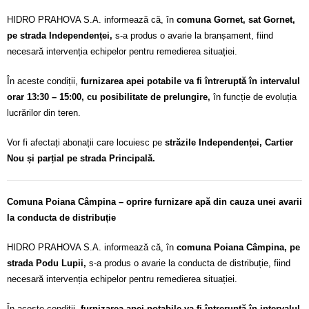
HIDRO PRAHOVA S.A. informează că, în
comuna Gornet, sat Gornet,
pe strada Independenței,
s-a produs o avarie la branșament, fiind
necesară intervenția echipelor pentru remedierea situației.
În aceste condiții,
furnizarea apei potabile va fi întreruptă în intervalul
orar 13:30 – 15:00, cu posibilitate de prelungire,
în funcție de evoluția
lucrărilor din teren.
Vor fi afectați abonații care locuiesc pe
străzile Independenței, Cartier
Nou și parțial pe strada Principală.
Comuna Poiana Câmpina – oprire furnizare apă din cauza unei avarii
la conducta de distribuție
HIDRO PRAHOVA S.A. informează că, în
comuna Poiana Câmpina, pe
strada Podu Lupii,
s-a produs o avarie la conducta de distribuție, fiind
necesară intervenția echipelor pentru remedierea situației.
În aceste condiții,
furnizarea apei potabile va fi întreruptă în intervalul