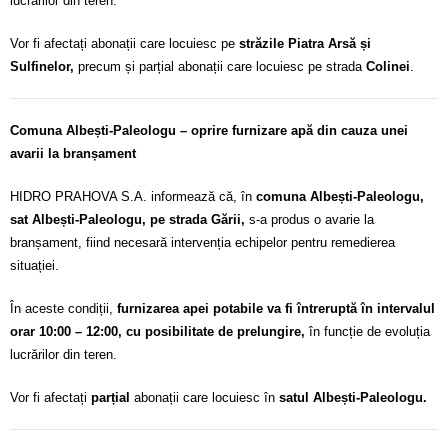
lucrărilor din teren.
Vor fi afectați abonații care locuiesc pe
străzile Piatra Arsă și
Sulfinelor,
precum și parțial abonații care locuiesc pe strada
Colinei
.
Comuna Albești-Paleologu – oprire furnizare apă din cauza unei
avarii la branșament
HIDRO PRAHOVA S.A. informează că, în
comuna Albești-Paleologu,
sat Albești-Paleologu, pe strada Gării,
s-a produs o avarie la
branșament, fiind necesară intervenția echipelor pentru remedierea
situației.
În aceste condiții,
furnizarea apei potabile va fi întreruptă în intervalul
orar 10:00 – 12:00, cu posibilitate de prelungire,
în funcție de evoluția
lucrărilor din teren.
Vor fi afectați
parțial
abonații care locuiesc în
satul Albești-Paleologu.