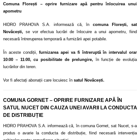
Comuna Florești – oprire furnizare apă pentru înlocuirea unui
apometru
HIDRO PRAHOVA S.A. informează că, în
comuna Florești, sat
Novăcești,
se vor efectua lucrări de înlocuire a unui apometru, fiind
necesară întreruperea temporară a furnizării apei potabile.
În aceste condiții,
furnizarea apei va fi întreruptă în intervalul orar
10:00 – 11:00, cu posibilitate de prelungire,
în funcție de evoluția
lucrărilor din teren.
Vor fi afectați abonații care locuiesc în
satul Novăcești.
COMUNA GORNET – OPRIRE FURNIZARE APĂ ÎN
SATUL NUCET DIN CAUZA UNEI AVARII LA CONDUCTA
DE DISTRIBUȚIE
HIDRO PRAHOVA S.A. informează că, în comuna Gornet, sat Nucet, s-a
produs o avarie la conducta de distribuție, fiind necesară intervenția