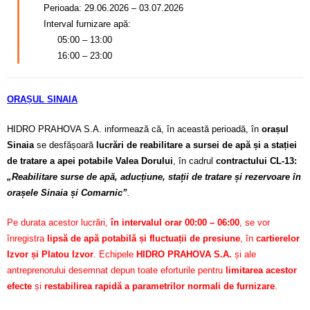
Perioada: 29.06.2026 – 03.07.2026
Interval furnizare apă:
05:00 – 13:00
16:00 – 23:00
ORAȘUL SINAIA
HIDRO PRAHOVA S.A. informează că, în această perioadă, în
orașul
Sinaia
se desfășoară
lucrări de reabilitare a sursei de apă și a stației
de tratare a apei potabile Valea Dorului
, în cadrul
contractului CL-13:
„Reabilitare surse de apă, aducțiune, stații de tratare și rezervoare în
orașele Sinaia și Comarnic”
.
Pe durata acestor lucrări,
în intervalul orar 00:00 – 06:00
, se vor
înregistra
lipsă de apă potabilă și fluctuații de presiune
, în
cartierelor
Izvor și Platou Izvor
. Echipele
HIDRO PRAHOVA S.A.
și ale
antreprenorului desemnat depun toate eforturile pentru
limitarea acestor
efecte
și
restabilirea rapidă a parametrilor normali de furnizare
.