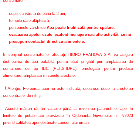
consumatori:
copiii cu vârsta de până la 3 ani;
femeile care alăptează;
persoanele vârstnice.
Apa poate fi utilizată pentru spălare,
evacuarea apelor uzate fecaloid-menajere sau alte activități ce nu
presupun contactul direct cu alimentele.
În sprijinul consumatorilor afectați, HIDRO PRAHOVA S.A. va asigura
distribuirea de apă potabilă pentru băut și gătit prin amplasarea de
containere de tip IBC (PEID/HDPE), omologate pentru produse
alimentare, amplasate în zonele afectate.
Atenție: Fierberea apei nu este indicată, deoarece duce la creșterea
concentrației de nitriți.
Aceste măsuri rămân valabile până la revenirea parametrilor apei în
limitele de potabilitate prevăzute în Ordonanța Guvernului nr. 7/2023
privind calitatea apei destinate consumului uman.