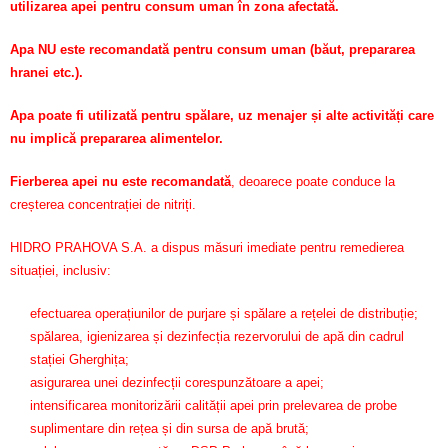
utilizarea apei pentru consum uman în zona afectată.
Apa NU este recomandată pentru consum uman (băut, prepararea
hranei etc.).
Apa poate fi utilizată pentru spălare, uz menajer și alte activități care
nu implică prepararea alimentelor.
Fierberea apei nu este recomandată
, deoarece poate conduce la
creșterea concentrației de nitriți.
HIDRO PRAHOVA S.A. a dispus măsuri imediate pentru remedierea
situației, inclusiv:
efectuarea operațiunilor de purjare și spălare a rețelei de distribuție;
spălarea, igienizarea și dezinfecția rezervorului de apă din cadrul
stației Gherghița;
asigurarea unei dezinfecții corespunzătoare a apei;
intensificarea monitorizării calității apei prin prelevarea de probe
suplimentare din rețea și din sursa de apă brută;