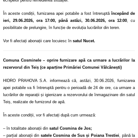
echipelor pentru remedierea situației.
În aceste condiții, furnizarea apei potabile a fost întreruptă
începând de
ieri, 29.06.2026, ora 17:00, până astăzi, 30.06.2026, ora 12:00
, cu
posibilitate de prelungire, în funcție de evoluția lucrărilor din teren.
Vor fi afectați abonații care locuiesc în
satul Nucet.
Comuna Cosminele – oprire furnizare apă ca urmare a lucrărilor la
rezervorul din Teiș (ce aparține Primăriei Comunei Vâlcănești)
HIDRO PRAHOVA S.A. informează că, astăzi, 30.06.2026, furnizarea
apei potabile va fi întreruptă pentru o perioadă de 24 de ore, ca urmare a
lucrărilor de reparații și igienizare a rezervorului de înmagazinare din satul
Teiș, realizate de furnizorul de apă.
În aceste condiții, vor fi afectați după cum urmează:
– în totalitate abonații din
satul Cosmina de Jos;
– parțial abonații din
satele Cosmina de Sus și Poiana Trestiei
, până la