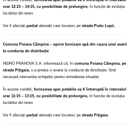
orar 12:15 – 14:15, cu posibilitate de prelungire,
în funcție de evoluția
lucrărilor din teren.
Vor fi afectați
parțial
abonații care locuiesc pe
strada Podu Lupii.
Comuna Poiana Câmpina – oprire furnizare apă din cauza unei avarii
la conducta de distribuție
HIDRO PRAHOVA S.A. informează că, în
comuna Poiana Câmpina, pe
strada Pițigaia,
s-a produs o avarie la conducta de distribuție, fiind
necesară intervenția echipelor pentru remedierea situației.
În aceste condiții,
furnizarea apei potabile va fi întreruptă în intervalul
orar 11:15 – 13:15, cu posibilitate de prelungire,
în funcție de evoluția
lucrărilor din teren.
Vor fi afectați
parțial
abonații care locuiesc pe
strada Pițigaia.