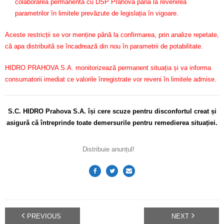
colaborarea permanentă cu DSP Prahova până la revenirea
parametrilor în limitele prevăzute de legislația în vigoare.
Aceste restricții se vor menține până la confirmarea, prin analize repetate,
că apa distribuită se încadrează din nou în parametrii de potabilitate.
HIDRO PRAHOVA S.A. monitorizează permanent situația și va informa
consumatorii imediat ce valorile înregistrate vor reveni în limitele admise.
S.C. HIDRO Prahova S.A. își cere scuze pentru disconfortul
creat și
asigură că întreprinde toate demersurile pentru remedie
rea situației.
Distribuie anunțul!
PREVIOUS
NEXT