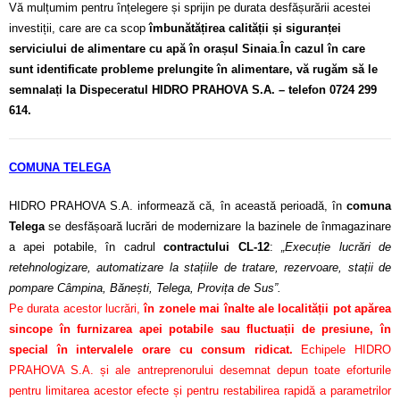
Vă mulțumim pentru înțelegere și sprijin pe durata desfășurării acestei
investiții, care are ca scop
îmbunătățirea calității și siguranței
serviciului de alimentare cu apă în orașul Sinaia
.
În cazul în care
sunt identificate probleme prelungite în alimentare, vă rugăm să le
semnalați la Dispeceratul HIDRO PRAHOVA S.A. – telefon 0724 299
614.
COMUNA TELEGA
HIDRO PRAHOVA S.A. informează că, în această perioadă, în
comuna
Telega
se desfășoară lucrări de modernizare la bazinele de înmagazinare
a apei potabile, în cadrul
contractului CL-12
:
„Execuție lucrări de
retehnologizare, automatizare la stațiile de tratare, rezervoare, stații de
pompare Câmpina, Bănești, Telega, Provița de Sus”.
Pe durata acestor lucrări,
în zonele mai înalte ale localității pot apărea
sincope în furnizarea apei potabile sau fluctuații de presiune, în
special în intervalele orare cu consum ridicat.
Echipele HIDRO
PRAHOVA S.A. și ale antreprenorului desemnat depun toate eforturile
pentru limitarea acestor efecte și pentru restabilirea rapidă a parametrilor