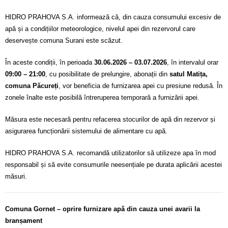
HIDRO PRAHOVA S.A. informează că, din cauza consumului excesiv de
apă și a condițiilor meteorologice, nivelul apei din rezervorul care
deservește comuna Surani este scăzut.
În aceste condiții, în perioada
30.06.2026 – 03.07.2026
, în intervalul orar
09:00 – 21:00
, cu posibilitate de prelungire, abonații din
satul Matița,
comuna Păcureți
, vor beneficia de furnizarea apei cu presiune redusă. În
zonele înalte este posibilă întreruperea temporară a furnizării apei.
Măsura este necesară pentru refacerea stocurilor de apă din rezervor și
asigurarea funcționării sistemului de alimentare cu apă.
HIDRO PRAHOVA S.A. recomandă utilizatorilor să utilizeze apa în mod
responsabil și să evite consumurile neesențiale pe durata aplicării acestei
măsuri.
Comuna Gornet – oprire furnizare apă din cauza unei avarii la
branșament