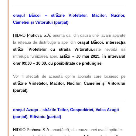
orașul Băicoi – străzile Violetelor, Macilor, Nucilor,
Cameliei și Viitorului (parțial)
HIDRO Prahova S.A.
anunță că, din cauza unei avarii apărute
la rețeaua de distribuție a apei din
orașul Băicoi, intersecția
străzii Violetelor cu strada Viitorului,
este nevoită să
întrerupă furnizarea apei,
astăzi – 30 mai 2025, în intervalul
orar 09:30 – 10:30, cu posibilitate de prelungire.
Vor fi afectați de această oprire abonații care locuiesc pe
străzile Violetelor, Macilor, Nucilor, Cameliei și Viitorului
(parțial).
orașul Azuga – străzile Teilor, Gospodăriei, Valea Azugii
(parțial), Ritivioiu (parțial)
HIDRO Prahova S.A.
anunță că, din cauza unei avarii apărute