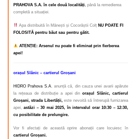
PRAHOVA S.A. în cele două localități
,
până la remedierea
completă a situației.
Apa distribuită în Mănești și Cocorăștii Colț
NU POATE FI
FOLOSITĂ pentru băut sau pentru gătit.
ATENȚIE: Arsenul nu poate fi eliminat prin fierberea
apei!
orașul Slănic – cartierul Groșani
HIDRO Prahova S.A.
anunță că, din cauza unei avarii apărute
la rețeaua de distribuție a apei din
orașul Slănic, cartierul
Groșani, strada Libertății,
este nevoită să întrerupă furnizarea
apei,
astăzi – 30 mai 2025, în intervalul orar 10:30 – 12:30,
cu posibilitate de prelungire.
Vor fi afectați de această oprire abonații care locuiesc în
cartierul Groșani.