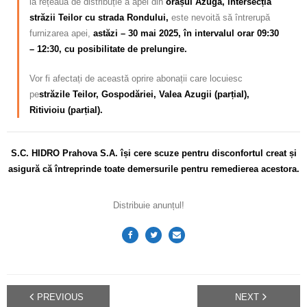
la rețeaua de distribuție a apei din
orașul Azuga, intersecția
străzii Teilor cu strada Rondului,
este nevoită să întrerupă
furnizarea apei,
astăzi – 30 mai 2025, în intervalul orar 09:30
– 12:30, cu posibilitate de prelungire.
Vor fi afectați de această oprire abonații care locuiesc
pe
străzile Teilor, Gospodăriei, Valea Azugii (parțial),
Ritivioiu (parțial).
S.C. HIDRO Prahova S.A. își cere scuze pentru disconfortul
creat și
asigură că întreprinde toate demersurile pentru remedierea acestora.
Distribuie anunțul!
PREVIOUS
NEXT