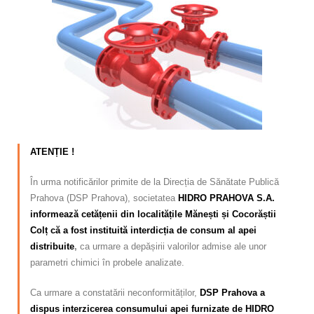
Calitatea apei
Comunicare
Contact
ATENȚIE !
În urma notificărilor primite de la Direcția de Sănătate Publică
Prahova (DSP Prahova), societatea
HIDRO PRAHOVA S.A.
informează cetățenii din localitățile Mănești și Cocorăștii
Colț că a fost instituită interdicția de consum al apei
distribuite
,
ca urmare a depășirii valorilor admise ale unor
parametri chimici în probele analizate.
Ca urmare a constatării neconformităților,
DSP Prahova a
dispus interzicerea consumului apei furnizate de HIDRO