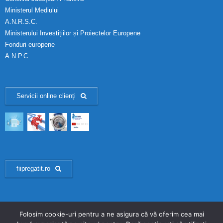
Ministerul Mediului
A.N.R.S.C.
Ministerului Investițiilor și Proiectelor Europene
Fonduri europene
A.N.P.C
Servicii online clienți
fiipregatit.ro
Folosim cookie-uri pentru a ne asigura că vă oferim cea mai