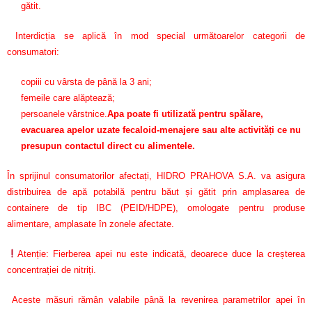
gătit.
Interdicția se aplică în mod special următoarelor categorii de
consumatori:
copiii cu vârsta de până la 3 ani;
femeile care alăptează;
persoanele vârstnice.
Apa poate fi utilizată pentru spălare,
evacuarea apelor uzate fecaloid-menajere sau alte activități ce nu
presupun contactul direct cu alimentele.
În sprijinul consumatorilor afectați, HIDRO PRAHOVA S.A. va asigura
distribuirea de apă potabilă pentru băut și gătit prin amplasarea de
containere de tip IBC (PEID/HDPE), omologate pentru produse
alimentare, amplasate în zonele afectate.
Atenție: Fierberea apei nu este indicată, deoarece duce la creșterea
concentrației de nitriți.
Aceste măsuri rămân valabile până la revenirea parametrilor apei în