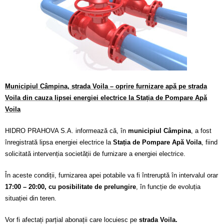
Calitatea apei
Comunicare
Contact
Municipiul Câmpina, strada Voila – oprire furnizare apă pe strada
Voila din cauza lipsei energiei electrice la Stația de Pompare Apă
Voila
HIDRO PRAHOVA S.A. informează că, în
municipiul Câmpina
, a fost
înregistrată lipsa energiei electrice la
Stația de Pompare Apă Voila
, fiind
solicitată intervenția societății de furnizare a energiei electrice.
În aceste condiții, furnizarea apei potabile va fi întreruptă în intervalul orar
17:00 – 20:00, cu posibilitate de prelungire
, în funcție de evoluția
situației din teren.
Vor fi afectați parțial abonații care locuiesc pe
strada Voila.