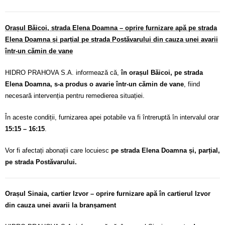
Orașul Băicoi, strada Elena Doamna – oprire furnizare apă pe strada
Elena Doamna și parțial pe strada Postăvarului din cauza unei avarii
într-un cămin de vane
HIDRO PRAHOVA S.A. informează că,
în orașul Băicoi, pe strada
Elena Doamna, s-a produs o avarie într-un cămin de vane
, fiind
necesară intervenția pentru remedierea situației.
În aceste condiții, furnizarea apei potabile va fi întreruptă în intervalul orar
15:15 – 16:15
.
Vor fi afectați abonații care locuiesc
pe strada Elena Doamna și, parțial,
pe strada Postăvarului.
Orașul Sinaia, cartier Izvor – oprire furnizare apă în cartierul Izvor
din cauza unei avarii la branșament