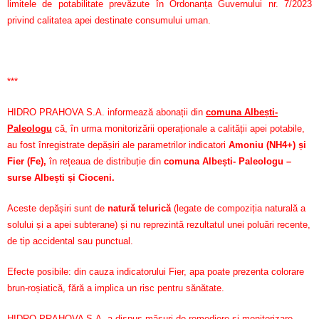
limitele de potabilitate prevăzute în Ordonanța Guvernului nr. 7/2023
privind calitatea apei destinate consumului uman.
***
HIDRO PRAHOVA S.A. informează abonații din
comuna Albești-
Paleologu
că, în urma monitorizării operaționale a calității apei potabile,
au fost înregistrate depășiri ale parametrilor indicatori
Amoniu (NH4+) și
Fier (Fe)
,
în rețeaua de distribuție din
comuna Albești- Paleologu –
surse Albești și Cioceni.
Aceste depășiri sunt de
natură telurică
(legate de compoziția naturală a
solului și a apei subterane) și nu reprezintă rezultatul unei poluări recente,
de tip accidental sau punctual.
Efecte posibile: din cauza indicatorului Fier, apa poate prezenta colorare
brun-roșiatică, fără a implica un risc pentru sănătate.
HIDRO PRAHOVA S.A. a dispus măsuri de remediere și monitorizare