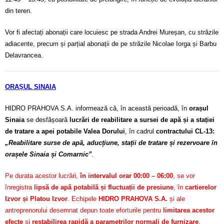
din teren.
Vor fi afectați abonații care locuiesc pe strada Andrei Mureșan, cu străzile
adiacente, precum și parțial abonații de pe străzile Nicolae Iorga și Barbu
Delavrancea.
ORAȘUL SINAIA
HIDRO PRAHOVA S.A. informează că, în această perioadă, în
orașul
Sinaia
se desfășoară
lucrări de reabilitare a sursei de apă și a stației
de tratare a apei potabile Valea Dorului
, în cadrul
contractului CL-13:
„Reabilitare surse de apă, aducțiune, stații de tratare și rezervoare în
orașele Sinaia și Comarnic”
.
Pe durata acestor lucrări,
în intervalul orar 00:00 – 06:00
, se vor
înregistra
lipsă de apă potabilă și fluctuații de presiune
, în
cartierelor
Izvor și Platou Izvor
. Echipele
HIDRO PRAHOVA S.A.
și ale
antreprenorului desemnat depun toate eforturile pentru
limitarea acestor
efecte
și
restabilirea rapidă a parametrilor normali de furnizare
.