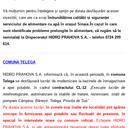
Vă mulțumim pentru înțelegere și sprijin pe durata desfășurării acestei
investiții, care are ca scop
îmbunătățirea calității și siguranței
serviciului de alimentare cu apă în orașul Sinaia
.
În cazul în care
sunt identificate probleme prelungite în alimentare, vă rugăm să le
semnalați la Dispeceratul HIDRO PRAHOVA S.A. – telefon 0724 299
614.
COMUNA TELEGA
HIDRO PRAHOVA S.A. informează că, în această perioadă, în
comuna
Telega
se desfășoară lucrări de modernizare la bazinele de înmagazinare
a apei potabile, în cadrul
contractului CL-12
:
„Execuție lucrări de
retehnologizare, automatizare la stațiile de tratare, rezervoare, stații de
pompare Câmpina, Bănești, Telega, Provița de Sus”.
Pe durata acestor lucrări,
în zonele mai înalte ale localității pot apărea
sincope în furnizarea apei potabile sau fluctuații de presiune, în
special în intervalele orare cu consum ridicat.
Echipele HIDRO
PRAHOVA S.A. și ale antreprenorului desemnat depun toate eforturile