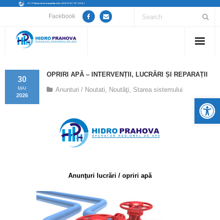
Facebook
Home
OPRIRI APĂ – INTERVENȚII, LUCRĂRI ȘI REPARAȚII
30
Despre noi
MAI
Anunturi / Noutati
,
Noutăţi
,
Starea sistemului
2026
De
Anunțuri lucrări / opriri apă
Servicii
Utile
Anunţuri lucrări / opriri apă
Guvernanță Corporativă
Informații de interes public