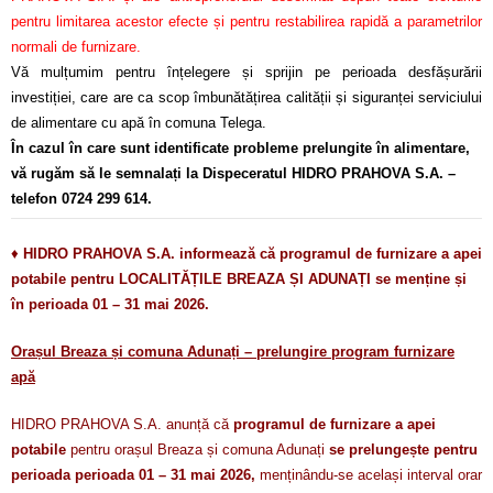
pentru limitarea acestor efecte și pentru restabilirea rapidă a parametrilor
normali de furnizare.
Vă mulțumim pentru înțelegere și sprijin pe perioada desfășurării
investiției, care are ca scop îmbunătățirea calității și siguranței serviciului
de alimentare cu apă în comuna Telega.
În cazul în care sunt identificate probleme prelungite în alimentare,
vă rugăm să le semnalați la Dispeceratul HIDRO PRAHOVA S.A. –
telefon 0724 299 614.
♦
HIDRO PRAHOVA S.A. informează că programul de furnizare a apei
potabile pentru LOCALITĂȚILE BREAZA ȘI ADUNAȚI se menține și
în perioada 01 – 31 mai 2026.
Orașul Breaza și comuna Adunați – prelungire program furnizare
apă
HIDRO PRAHOVA S.A. anunță că
programul de furnizare a apei
potabile
pentru orașul Breaza și comuna Adunați
se prelungește pentru
perioada perioada 01 – 31 mai 2026,
menținându-se același interval orar