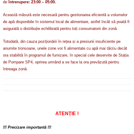
de
întrerupere: 23:00 – 05:00.
Această măsură este necesară pentru gestionarea eficientă a volumelor
de apă disponibile în sistemul local de alimentare, astfel încât să poată fi
asigurată o distribuție echilibrată pentru toți consumatorii din zonă.
Totodată, din cauza poziționării în rețea și a presiunii insuficiente pe
anumite tronsoane, unele zone vor fi alimentate cu apă mai târziu decât
ora stabilită în programul de furnizare, în special cele deservite de Stația
de Pompare SP4, oprirea urmând a se face la ora prevăzută pentru
întreaga zonă.
ATENȚIE !
!!! Precizare importantă !!!