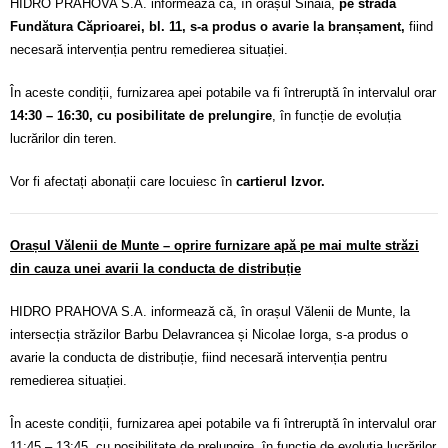
HIDRO PRAHOVA S.A. informează că, în orașul Sinaia,
pe strada
Fundătura Căprioarei, bl. 11, s-a produs o avarie la branșament,
fiind
necesară intervenția pentru remedierea situației.
În aceste condiții, furnizarea apei potabile va fi întreruptă în intervalul orar
14:30 – 16:30, cu posibilitate de prelungire
, în funcție de evoluția
lucrărilor din teren.
Vor fi afectați abonații care locuiesc în
cartierul Izvor.
Orașul Vălenii de Munte – oprire furnizare apă pe mai multe străzi
din cauza unei avarii la conducta de distribuție
HIDRO PRAHOVA S.A. informează că, în orașul Vălenii de Munte, la
intersecția străzilor Barbu Delavrancea și Nicolae Iorga, s-a produs o
avarie la conducta de distribuție, fiind necesară intervenția pentru
remedierea situației.
În aceste condiții, furnizarea apei potabile va fi întreruptă în intervalul orar
11:45 – 13:45, cu posibilitate de prelungire, în funcție de evoluția lucrărilor