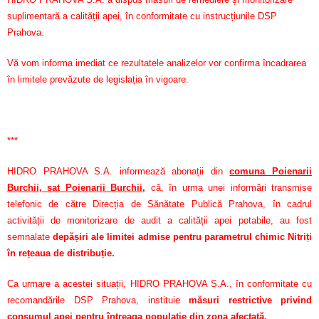
suplimentară a calității apei, în conformitate cu instrucțiunile DSP
Prahova.
Vă vom informa imediat ce rezultatele analizelor vor confirma încadrarea
în limitele prevăzute de legislația în vigoare.
***
HIDRO PRAHOVA S.A. informează abonații din
comuna Poienarii
Burchii, sat Poienarii Burchii
,
că, în urma unei informări transmise
telefonic de către Direcția de Sănătate Publică Prahova, în cadrul
activității de monitorizare de audit a calității apei potabile, au fost
semnalate
depășiri ale limitei admise pentru parametrul chimic Nitriți
în rețeaua de distribuție.
Ca urmare a acestei situații, HIDRO PRAHOVA S.A., în conformitate cu
recomandările DSP Prahova, instituie
măsuri restrictive privind
consumul apei pentru întreaga populație din zona afectată.