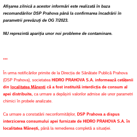
Afișarea zilnică a acestor informări este realizată în baza
recomandărilor DSP Prahova până la confirmarea încadrării în
parametrii prevăzuți de OG 7/2023.
NU reprezintă apariția unor noi probleme de contaminare.
***
În urma notificărilor primite de la Direcția de Sănătate Publică Prahova
(DSP Prahova), societatea
HIDRO PRAHOVA S.A. informează cetățenii
din
localitatea Mănești
că a fost instituită interdicția de consum al
apei distribuite,
ca urmare a depășirii valorilor admise ale unor parametri
chimici în probele analizate.
Ca urmare a constatării neconformităților,
DSP Prahova a dispus
interzicerea consumului apei furnizate de HIDRO PRAHOVA S.A. în
localitatea Mănești,
până la remedierea completă a situației.