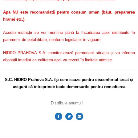
Apa NU este recomandată pentru consum uman (băut, prepararea
hranei etc.).
Aceste restricții se vor menține până la încadrarea apei distribuite în
parametrii de potabilitate, conform legislației în vigoare.
HIDRO PRAHOVA S.A. monitorizează permanent situația și va informa
abonații imediat ce calitatea apei va reveni în limitele admise.
S.C. HIDRO Prahova S.A. își cere scuze pentru disconfortul
creat și
asigură că întreprinde toate demersurile pentru remedierea
Distribuie anunțul!