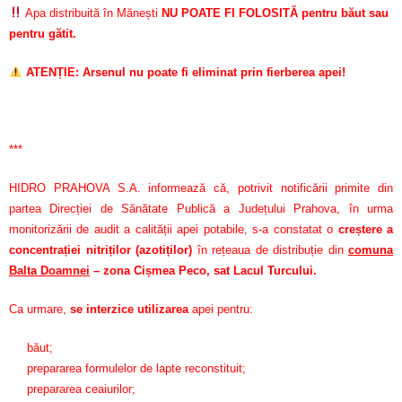
Apa distribuită în Mănești
NU POATE FI FOLOSITĂ pentru băut sau
pentru gătit.
ATENȚIE: Arsenul nu poate fi eliminat prin fierberea apei!
***
HIDRO PRAHOVA S.A. informează că, potrivit notificării primite din
partea Direcției de Sănătate Publică a Județului Prahova, în urma
monitorizării de audit a calității apei potabile, s-a constatat o
creștere a
concentrației nitriților (azotiților)
în rețeaua de distribuție din
comuna
Balta Doamnei
– zona Cișmea Peco, sat Lacul Turcului.
Ca urmare,
se interzice utilizarea
apei pentru:
băut;
prepararea formulelor de lapte reconstituit;
prepararea ceaiurilor;