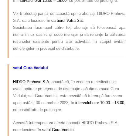
în
intervalul orar 13:00 – 16:00
, cu posibilitate de prelungire.
Vor fi afectați parțial de această oprire abonații HIDRO Prahova
S.A. care locuiesc în
cartierul Vatra Sat
.
Societatea face apel către toți abonații să folosească apa
numai în uz casnic și scop menajer și să renunțe la utilizarea
resurselor existente pentru alte activități, în scopul evitării
deficiențelor în procesul de distribuție.
satul Gura Vadului
–
HIDRO Prahova S.A.
anunță că, în vederea remedierii unei
avarii apărute pe rețeaua de distribuție apă din comuna Gura
Vadului, sat Gura Vadului, este nevoită să întrerupă furnizarea
apei, astăzi, 30 octombrie 2023, în
intervalul orar 10:00 – 13:00
,
cu posibilitate de prelungire.
Această întrerupere va afecta abonații HIDRO Prahova S.A.
care locuiesc în
satul Gura Vadului
.