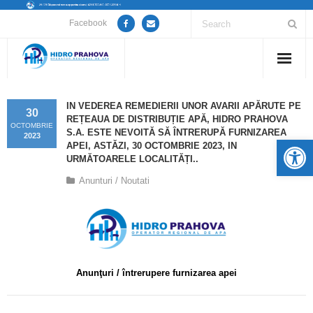
Facebook
Home
IN VEDEREA REMEDIERII UNOR AVARII APĂRUTE PE
30
REȚEAUA DE DISTRIBUȚIE APĂ, HIDRO PRAHOVA
Despre noi
OCTOMBRIE
S.A. ESTE NEVOITĂ SĂ ÎNTRERUPĂ FURNIZAREA
2023
De
APEI, ASTĂZI, 30 OCTOMBRIE 2023, IN
Anunțuri lucrări / opriri apă
URMĂTOARELE LOCALITĂȚI..
Anunturi / Noutati
Servicii
Utile
Guvernanță Corporativă
Anunţuri / întrerupere furnizarea apei
Informații de interes public