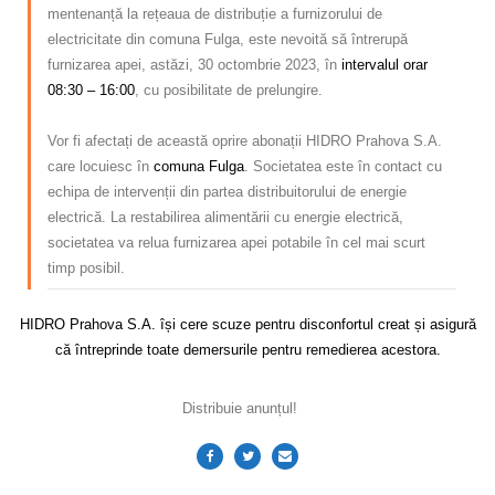
mentenanță la rețeaua de distribuție a furnizorului de
electricitate din comuna Fulga, este nevoită să întrerupă
furnizarea apei, astăzi, 30 octombrie 2023, în
intervalul orar
08:30 – 16:00
, cu posibilitate de prelungire.
–
Vor fi afectați de această oprire abonații
HIDRO Prahova S.A.
care locuiesc în
comuna Fulga
.
Societatea este în contact cu
echipa de intervenții din partea distribuitorului de energie
electrică.
La restabilirea alimentării cu energie electrică,
societatea va relua furnizarea apei potabile în cel mai scurt
timp posibil.
HIDRO Prahova S.A. își cere scuze pentru disconfortul creat și asigură
că întreprinde toate demersurile pentru remedierea acestora.
Distribuie anunțul!