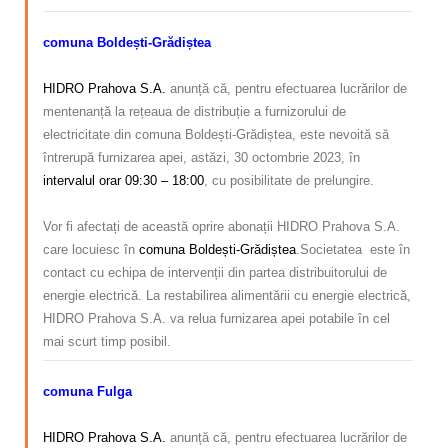
comuna Boldești-Grădiștea
–
HIDRO Prahova S.A.
anunță că, pentru efectuarea lucrărilor de
mentenanță la rețeaua de distribuție a furnizorului de
electricitate din comuna Boldești-Grădiștea, este nevoită să
întrerupă furnizarea apei, astăzi, 30 octombrie 2023, în
intervalul orar 09:30 – 18:00
, cu posibilitate de prelungire.
–
Vor fi afectați de această oprire abonații
HIDRO Prahova S.A.
care locuiesc în
comuna Boldești-Grădiștea
.
Societatea este în
contact cu echipa de intervenții din partea distribuitorului de
energie electrică.
La restabilirea alimentării cu energie electrică,
HIDRO Prahova S.A.
va relua furnizarea apei potabile în cel
mai scurt timp posibil.
comuna Fulga
–
HIDRO Prahova S.A.
anunță că, pentru efectuarea lucrărilor de