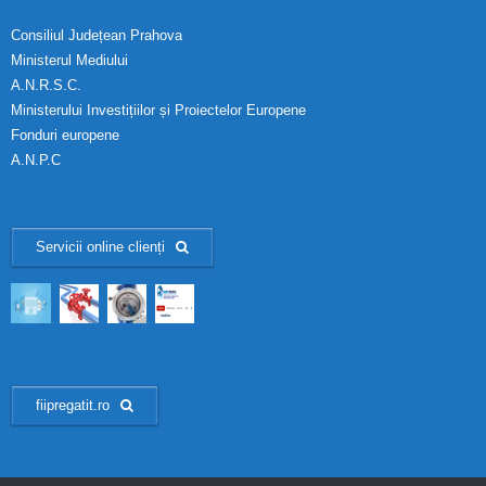
Consiliul Județean Prahova
Ministerul Mediului
A.N.R.S.C.
Ministerului Investițiilor și Proiectelor Europene
Fonduri europene
A.N.P.C
Servicii online clienți
fiipregatit.ro