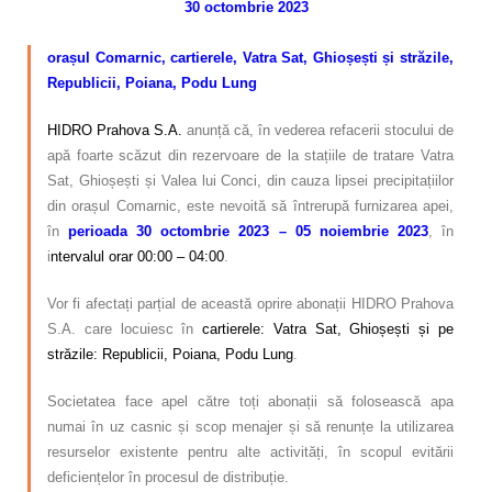
30 octombrie 2023
Calitatea apei
–
orașul Comarnic, cartierele, Vatra Sat, Ghioșești și străzile,
Comunicare
Republicii, Poiana, Podu Lung
Contact
HIDRO Prahova S.A.
anunță că, în vederea refacerii stocului de
apă foarte scăzut din rezervoare de la stațiile de tratare Vatra
Sat, Ghioșești și Valea lui Conci, din cauza lipsei precipitațiilor
din orașul Comarnic, este nevoită să întrerupă furnizarea apei,
în
perioada 30 octombrie 2023 – 05 noiembrie 2023
, în
i
ntervalul orar 00:00 – 04:00
.
Vor fi afectați parțial de această oprire abonații HIDRO Prahova
S.A. care locuiesc în
cartierele: Vatra Sat, Ghioșești și pe
străzile: Republicii, Poiana, Podu Lung
.
Societatea face apel către toți abonații să folosească apa
numai în uz casnic și scop menajer și să renunțe la utilizarea
resurselor existente pentru alte activități, în scopul evitării
deficiențelor în procesul de distribuție.