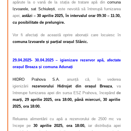
apărute la o vană de la stația de tratare apă din
comuna
Izvoarele, sat Schiulești
,
este nevoită să întrerupă furnizarea
apei,
astăzi – 30 aprilie 2025, în intervalul orar 09:30 – 11:30,
cu posibilitate de prelungire.
Vor fi afectați de această oprire abonații care locuiesc
în
comuna Izvoarele și parțial orașul Slănic.
29.04.2025- 30.04.2025 – igienizare rezervor apă, afectate
orașul Breaza și comuna Adunați
HIDRO Prahova S.A.
anunță că, în vederea
igienizării
rezervorului Hidrojet din orașul Breaza
,
va
întrerupe furnizarea apei din sursa ESZ Prahova, începând
de
marți, 29 aprilie 2025, ora 18:00, până miercuri, 30 aprilie
2025, ora 18:00.
Reluarea alimentării cu apă a rezervorului de 2500 mc va
începe pe
30 aprilie 2025, ora 18:00,
iar distribuția apei