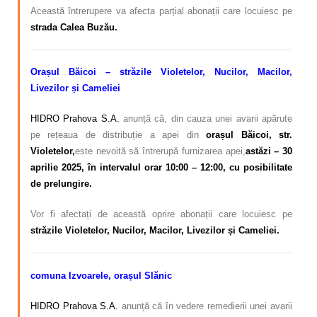
Această întrerupere va afecta parțial abonații care locuiesc
pe
strada Calea Buzău.
O
rașul Băicoi –
străzile Violetelor, Nucilor, Macilor,
Livezilor și Cameliei
HIDRO Prahova S.A.
anunță că, din cauza unei avarii apărute
pe rețeaua de distribuție a apei din
orașul Băicoi, str.
Violetelor,
este nevoită să întrerupă furnizarea apei,
astăzi – 30
aprilie 2025, în intervalul orar 10:00 – 12:00, cu posibilitate
de prelungire.
Vor fi afectați de această oprire abonații care locuiesc pe
străzile Violetelor, Nucilor, Macilor, Livezilor și Cameliei.
comuna Izvoarele, orașul Slănic
HIDRO Prahova S.A.
anunță că în vedere remedierii unei avarii