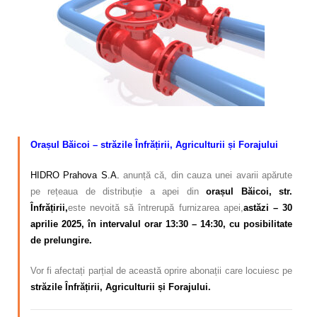
Calitatea apei
Comunicare
Contact
–
O
rașul Băicoi –
străzile Înfrățirii, Agriculturii și Forajului
HIDRO Prahova S.A.
anunță că, din cauza unei avarii apărute
pe rețeaua de distribuție a apei din
orașul Băicoi, str.
Înfrățirii,
este nevoită să întrerupă furnizarea apei,
astăzi – 30
aprilie 2025, în intervalul orar 13:30 – 14:30, cu posibilitate
de prelungire.
Vor fi afectați parțial de această oprire abonații care locuiesc pe
străzile Înfrățirii, Agriculturii și Forajului.