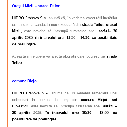
Orașul Mizil – strada Teilor
HIDRO Prahova S.A.
anunță că, în vederea executării lucrărilor
de cuplare la conducta nou executată din
strada Teilor, orașul
Mizil,
este nevoită să întrerupă furnizarea apei,
astăzi– 30
aprilie 2025, în intervalul orar 11:30 – 14:30, cu posibilitate
de prelungire.
Această întrerupere va afecta abonații care locuiesc pe
strada
Teilor.
comuna Blejoi
HIDRO Prahova S.A.
anunță că, în vederea remedierii unei
defecțiuni la pompa de foraj din
comuna Blejoi, sat
Ploieștiori
,
este nevoită să întrerupă furnizarea apei,
astăzi –
30 aprilie 2025, în intervalul orar 10:30 – 13:00, cu
posibilitate de prelungire.