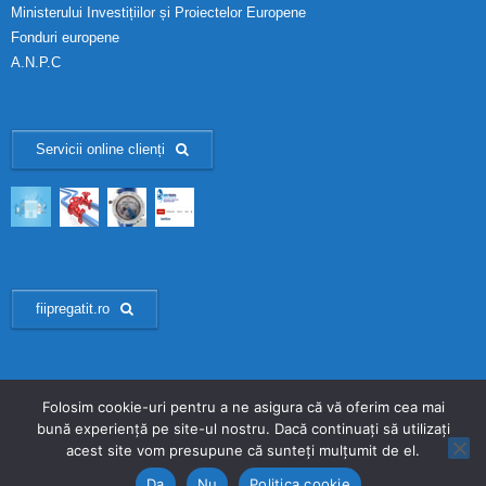
Ministerului Investițiilor și Proiectelor Europene
Fonduri europene
A.N.P.C
Servicii online clienți
fiipregatit.ro
Folosim cookie-uri pentru a ne asigura că vă oferim cea mai
bună experiență pe site-ul nostru. Dacă continuați să utilizați
developed by Revitech - Copyright © HIDRO Prahova S.A. 2025 - Toate
acest site vom presupune că sunteți mulțumit de el.
drepturile rezervate
Da
Nu
Politica cookie