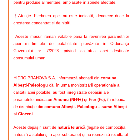
pentru produse alimentare, amplasate în zonele afectate.
Atenție: Fierberea apei nu este indicată, deoarece duce la
creșterea concentrației de nitriți.
Aceste măsuri rămân valabile până la revenirea parametrilor
apei în limitele de potabilitate prevăzute în Ordonanța
Guvernului nr. 7/2023 privind calitatea apei destinate
consumului uman.
HIDRO PRAHOVA S.A. informează abonații din
comuna
Albești-Paleologu
că, în urma monitorizării operaționale a
calității apei potabile, au fost înregistrate depășiri ale
parametrilor indicatori
Amoniu (NH4+) și Fier (Fe)
,
în rețeaua
de distribuție din
comuna Albești- Paleologu – surse Albești
și Cioceni.
Aceste depășiri sunt de
natură telurică
(legate de compoziția
naturală a solului și a apei subterane) și nu reprezintă rezultatul