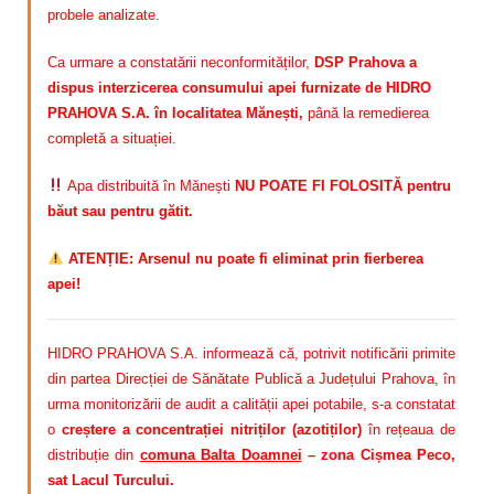
probele analizate.
Ca urmare a constatării neconformităților,
DSP Prahova a
dispus interzicerea consumului apei furnizate de HIDRO
PRAHOVA S.A. în localitatea Mănești,
până la remedierea
completă a situației.
Apa distribuită în Mănești
NU POATE FI FOLOSITĂ pentru
băut sau pentru gătit.
ATENȚIE: Arsenul nu poate fi eliminat prin fierberea
apei!
HIDRO PRAHOVA S.A. informează că, potrivit notificării primite
din partea Direcției de Sănătate Publică a Județului Prahova, în
urma monitorizării de audit a calității apei potabile, s-a constatat
o
creștere a concentrației nitriților (azotiților)
în rețeaua de
distribuție din
comuna Balta Doamnei
– zona Cișmea Peco,
sat Lacul Turcului.