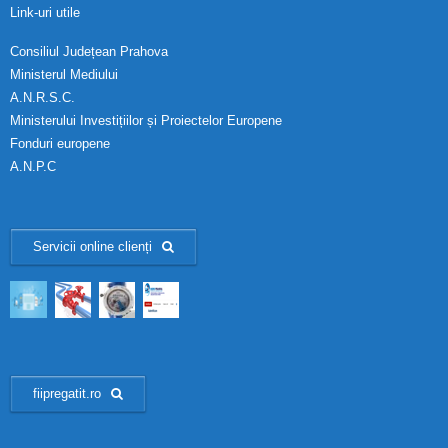
Link-uri utile
Consiliul Județean Prahova
Ministerul Mediului
A.N.R.S.C.
Ministerului Investițiilor și Proiectelor Europene
Fonduri europene
A.N.P.C
Servicii online clienți
fiipregatit.ro