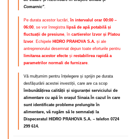
Comarnic”
.
Pe durata acestor lucrări,
în intervalul orar 00:00 –
06:00
, se vor înregistra
lipsă de apă potabilă și
fluctuații de presiune
, în
cartierelor Izvor și Platou
Izvor
. Echipele
HIDRO PRAHOVA S.A.
și ale
antreprenorului desemnat depun toate eforturile pentru
limitarea acestor efecte
și
restabilirea rapidă a
parametrilor normali de furnizare
.
Vă mulțumim pentru înțelegere și sprijin pe durata
desfășurării acestei investiții, care are ca scop
îmbunătățirea calității și siguranței serviciului de
alimentare cu apă în orașul Sinaia
.
În cazul în care
sunt identificate probleme prelungite în
alimentare, vă rugăm să le semnalați la
Dispeceratul HIDRO PRAHOVA S.A. – telefon 0724
299 614.