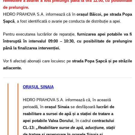
remediere a avariei a fost prelungit până la ora 12.00, cu posibilitate
de prelungire.
HIDRO PRAHOVA S.A. informează că în
orașul Băicoi, pe strada Popa
Șapcă
, a fost identificată o avarie pe conducta de distribuție a apei.
Pentru executarea lucrărilor de reparație,
furnizarea apei potabile va fi
întreruptă în intervalul 09:00 – 10:30, cu posibilitate de prelungire
până la finalizarea intervenției.
Vor fi afectați abonații care locuiesc pe
strada Popa Șapcă și pe străzile
adiacente.
ORAȘUL SINAIA
HIDRO PRAHOVA S.A. informează că, în această
perioadă, în
orașul Sinaia
se desfășoară
lucrări de
reabilitare a sursei de apă și a stației de tratare a
apei potabile Valea Dorului
, în cadrul
contractului
CL-13:
„Reabilitare surse de apă, aducțiune, stații
de tratare și rezervoare în orașele Sinaia și