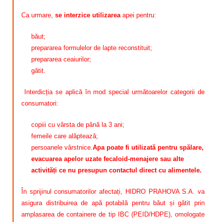
Ca urmare,
se interzice utilizarea
apei pentru:
băut;
prepararea formulelor de lapte reconstituit;
prepararea ceaiurilor;
gătit.
Interdicția se aplică în mod special următoarelor categorii de
consumatori:
copiii cu vârsta de până la 3 ani;
femeile care alăptează;
persoanele vârstnice.
Apa poate fi utilizată pentru spălare,
evacuarea apelor uzate fecaloid-menajere sau alte
activități ce nu presupun contactul direct cu alimentele.
În sprijinul consumatorilor afectați, HIDRO PRAHOVA S.A. va
asigura distribuirea de apă potabilă pentru băut și gătit prin
amplasarea de containere de tip IBC (PEID/HDPE), omologate