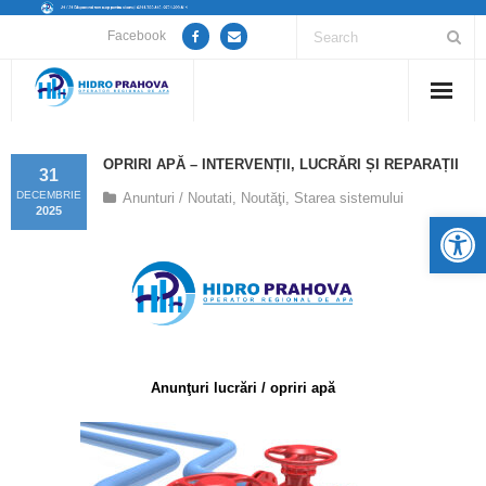
Facebook
Home
OPRIRI APĂ – INTERVENȚII, LUCRĂRI ȘI REPARAȚII
31
Despre noi
DECEMBRIE
Anunturi / Noutati
,
Noutăţi
,
Starea sistemului
2025
De
Anunțuri lucrări / opriri apă
Servicii
Utile
Anunţuri lucrări / opriri apă
Guvernanță Corporativă
Informații de interes public