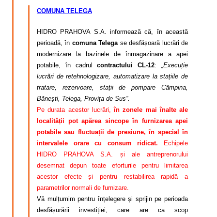
COMUNA TELEGA
HIDRO PRAHOVA S.A. informează că, în această
perioadă, în
comuna Telega
se desfășoară lucrări de
modernizare la bazinele de înmagazinare a apei
potabile, în cadrul
contractului CL-12
:
„Execuție
lucrări de retehnologizare, automatizare la stațiile de
tratare, rezervoare, stații de pompare Câmpina,
Bănești, Telega, Provița de Sus”.
Pe durata acestor lucrări,
în zonele mai înalte ale
localității pot apărea sincope în furnizarea apei
potabile sau fluctuații de presiune, în special în
intervalele orare cu consum ridicat.
Echipele
HIDRO PRAHOVA S.A. și ale antreprenorului
desemnat depun toate eforturile pentru limitarea
acestor efecte și pentru restabilirea rapidă a
parametrilor normali de furnizare.
Vă mulțumim pentru înțelegere și sprijin pe perioada
desfășurării investiției, care are ca scop