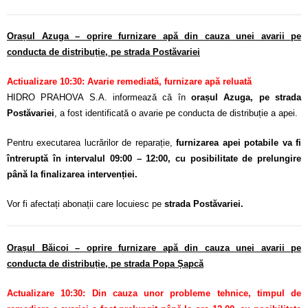
Orașul Azuga – oprire furnizare apă din cauza unei avarii pe
conducta de distribuție, pe strada Postăvariei
Actiualizare 10:30: Avarie remediată, furnizare apă reluată
HIDRO PRAHOVA S.A. informează că în
orașul Azuga, pe strada
Postăvariei
, a fost identificată o avarie pe conducta de distribuție a apei.
Pentru executarea lucrărilor de reparație,
furnizarea apei potabile va fi
întreruptă în intervalul 09:00 – 12:00, cu posibilitate de prelungire
până la finalizarea intervenției.
Vor fi afectați abonații care locuiesc pe
strada Postăvariei.
Orașul Băicoi – oprire furnizare apă din cauza unei avarii pe
conducta de distribuție, pe strada Popa Șapcă
Actualizare 10:30: Din cauza unor probleme tehnice, timpul de