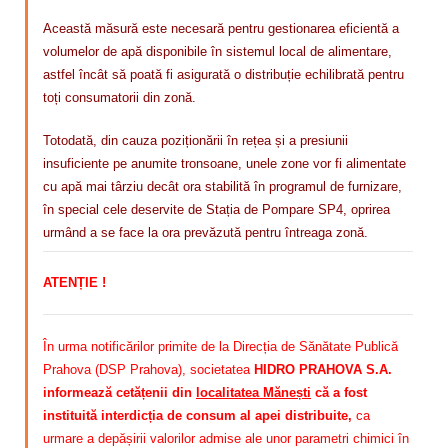
Această măsură este necesară pentru gestionarea eficientă a
volumelor de apă disponibile în sistemul local de alimentare,
astfel încât să poată fi asigurată o distribuție echilibrată pentru
toți consumatorii din zonă.
Totodată, din cauza poziționării în rețea și a presiunii
insuficiente pe anumite tronsoane, unele zone vor fi alimentate
cu apă mai târziu decât ora stabilită în programul de furnizare,
în special cele deservite de Stația de Pompare SP4, oprirea
urmând a se face la ora prevăzută pentru întreaga zonă.
ATENȚIE !
În urma notificărilor primite de la Direcția de Sănătate Publică
Prahova (DSP Prahova), societatea
HIDRO PRAHOVA S.A.
informează cetățenii din
localitatea Mănești
că a fost
instituită interdicția de consum al apei distribuite,
ca
urmare a depășirii valorilor admise ale unor parametri chimici în