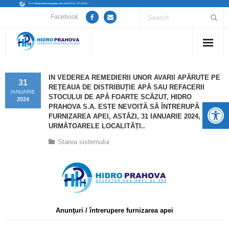
Facebook
Home
IN VEDEREA REMEDIERII UNOR AVARII APĂRUTE PE
31
REȚEAUA DE DISTRIBUȚIE APĂ SAU REFACERII
Despre noi
IANUARIE
STOCULUI DE APĂ FOARTE SCĂZUT, HIDRO
2024
De
PRAHOVA S.A. ESTE NEVOITĂ SĂ ÎNTRERUPĂ
Anunțuri lucrări / opriri apă
FURNIZAREA APEI, ASTĂZI, 31 IANUARIE 2024, ÎN
URMĂTOARELE LOCALITĂȚI..
Servicii
Starea sistemului
Utile
Guvernanță Corporativă
Informații de interes public
Anunţuri / întrerupere furnizarea apei