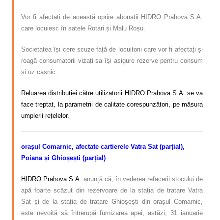
Vor fi afectați de această oprire abonații HIDRO Prahova S.A.
care locuiesc în satele Rotari și Malu Roșu.
Societatea își cere scuze față de locuitorii care vor fi afectați și
roagă consumatorii vizați sa își asigure rezerve pentru consum
și uz casnic.
Reluarea distribuției către utilizatorii HIDRO Prahova S.A. se va
face treptat, la parametrii de calitate corespunzători, pe măsura
umplerii rețelelor.
orașul Comarnic, afectate
cartierele
Vatra Sat (parțial),
Poiana și Ghioșești (parțial)
HIDRO Prahova S.A.
anunță că, în vederea refacerii stocului de
apă foarte scăzut din rezervoare de la stația de tratare Vatra
Sat și de la stația de tratare Ghioșești din orașul Comarnic,
este nevoită să întrerupă furnizarea apei, astăzi, 31 ianuarie