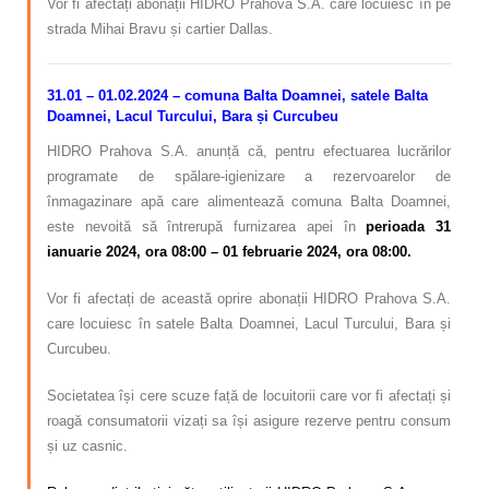
Vor fi afectați abonații HIDRO Prahova S.A. care locuiesc în pe
strada Mihai Bravu și cartier Dallas.
31.01 – 01.02.2024 – comuna Balta Doamnei, satele Balta
Doamnei, Lacul Turcului, Bara și Curcubeu
HIDRO Prahova S.A. anunță că, pentru efectuarea lucrărilor
programate de spălare-igienizare a rezervoarelor de
înmagazinare apă care alimentează comuna Balta Doamnei,
este nevoită să întrerupă furnizarea apei în
perioada 31
ianuarie 2024, ora 08:00 – 01 februarie 2024, ora 08:00.
Vor fi afectați de această oprire abonații HIDRO Prahova S.A.
care locuiesc în satele Balta Doamnei, Lacul Turcului, Bara și
Curcubeu.
Societatea își cere scuze față de locuitorii care vor fi afectați și
roagă consumatorii vizați sa își asigure rezerve pentru consum
și uz casnic.