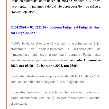
Reluarea distribuției către utilizatorii HIDRO Prahova S.A. se va
face treptat, la parametrii de calitate corespunzători, pe măsura
umplerii rețelelor.
31.01.2024 – 01.02.2024 – comuna Fulga, sat Fulga de Sus,
sat Fulga de Jos
HIDRO Prahova S.A. anunță că, pentru efectuarea lucrărilor
programate de spălare-igienizare a rezervoarelor de
înmagazinare apă care alimentează comuna Fulga, este
nevoită să întrerupă furnizarea apei în
perioada 31 ianuarie
2024, ora 08:00 – 01 februarie 2024, ora 08:0
0.
Vor fi afectați de această oprire abonații HIDRO Prahova S.A.
care locuiesc în satele Fulga de Sus și Fulga de Jos.
Societatea își cere scuze față de locuitorii care vor fi afectați și
roagă consumatorii vizați sa își asigure rezerve pentru consum
și uz casnic.