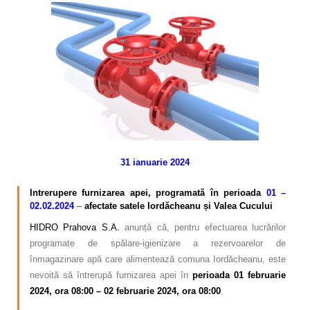
Calitatea apei
Comunicare
Contact
31 ianuarie 2024
–
Intrerupere furnizarea apei, programată în perioada
01 –
02.02.2024
–
afectate
satele Iordăcheanu
și
Valea Cucului
HIDRO Prahova S.A.
anunță că, pentru efectuarea lucrărilor
programate de spălare-igienizare a rezervoarelor de
înmagazinare apă care alimentează comuna Iordăcheanu, este
nevoită să întrerupă furnizarea apei în
perioada 01 februarie
2024, ora 08:00 – 02 februarie 2024, ora 08:00
.