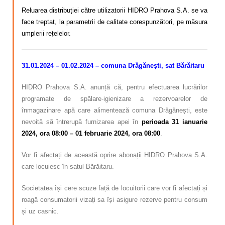
Reluarea distribuției către utilizatorii HIDRO Prahova S.A. se va
face treptat, la parametrii de calitate corespunzători, pe măsura
umplerii rețelelor.
31.01.2024 – 01.02.2024 – comuna Drăgănești, sat Bărăitaru
HIDRO Prahova S.A
. anunță că, pentru efectuarea lucrărilor
programate de spălare-igienizare a rezervoarelor de
înmagazinare apă care alimentează comuna Drăgănești, este
nevoită să întrerupă furnizarea apei în
perioada 31 ianuarie
2024, ora 08:00 – 01 februarie 2024, ora 08:00
.
Vor fi afectați de această oprire abonații HIDRO Prahova S.A.
care locuiesc în satul Bărăitaru.
Societatea își cere scuze față de locuitorii care vor fi afectați și
roagă consumatorii vizați sa își asigure rezerve pentru consum
și uz casnic.