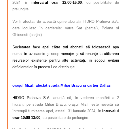
2024, în
intervalul orar 12:00-16:00
, cu posibilitate de
prelungire.
Vor fi afectați de această oprire abonații HIDRO Prahova S.A.
care locuiesc în cartierele:
Vatra Sat (parțial), Poiana și
Ghioșești (parțial).
Societatea face apel către toți abonații să folosească apa
numai în uz casnic și scop menajer și să renunțe la utilizarea
resurselor existente pentru alte activități, în scopul evitării
deficiențelor în procesul de distribuție.
orașul Mizil, afectat strada Mihai Bravu și cartier Dallas
HIDRO Prahova S.A.
anunță că, în vederea montării a 2
hidranți pe strada Mihai Bravu, orașul Mizil, este nevoită să
întrerupă furnizarea apei, astăzi, 31 ianuarie 2024, în
intervalul
orar 10:00-13:00
, cu posibilitate de prelungire.