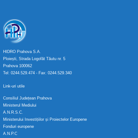
HIDRO Prahova S.A.
Ploiești, Strada Logofăt Tăutu nr. 5
Prahova 100062
Tel: 0244.529.474 - Fax: 0244.529.340
Link-uri utile
Consiliul Județean Prahova
Ministerul Mediului
A.N.R.S.C.
Ministerului Investițiilor și Proiectelor Europene
Fonduri europene
A.N.P.C