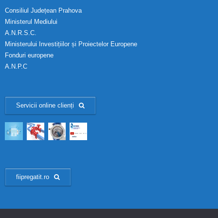
Consiliul Județean Prahova
Ministerul Mediului
A.N.R.S.C.
Ministerului Investițiilor și Proiectelor Europene
Fonduri europene
A.N.P.C
Servicii online clienți
fiipregatit.ro