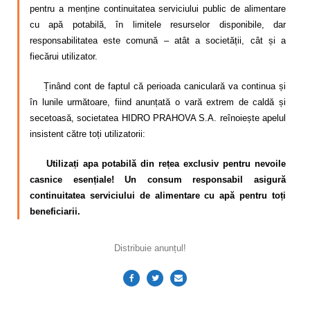
pentru a menține continuitatea serviciului public de alimentare
cu apă potabilă, în limitele resurselor disponibile
, dar
responsabilitatea este comună – atât a societății, cât și a
fiecărui utilizator.
Ținând cont de faptul că perioada caniculară va con
tinua și
în lunile următoare, fiind anunțată o vară extrem de caldă și
secetoasă, societatea HIDRO PRAHOVA S.A. reînoiește apelul
insistent către toți utilizatorii:
Utilizați apa potabilă din rețea exclusiv pentru nevoile
casnice esențiale
!
Un consum responsabil asigură
continuitatea serviciului de alimentare cu apă pentru toți
beneficiarii.
Distribuie anunțul!