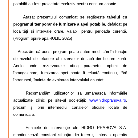
potabilă au fost proiectate exclusiv pentru consum casnic.
Atașat prezentului comunicat se regăsește
tabelul cu
programul temporar de furnizare
a apei potabile,
defalcat pe
localități și intervale orare, valabil pentru perioada curentă.
(
Program oprire apa -IULIE 2025
)
​
Precizăm că acest program poate suferi modificări în funcție
de nivelul de refacere al rezervelor de apă din fiecare zonă.
Acolo unde rezervoarele ating parametrii optimi de
înmagazinare, furnizarea apei poate fi reluată continuu, fără
întreruperi, înainte de expirarea intervalului anunțat.
Recomandăm utilizatorilor să urmărească informările
actualizate zilnic pe site-ul societății:
www.hidroprahova.ro
,
precum și prin intermediul canalelor oficiale locale de
comunicare.
Echipele de intervenție ale HIDRO PRAHOVA S.A.
monitorizează constant situația din teren și intervin operativ