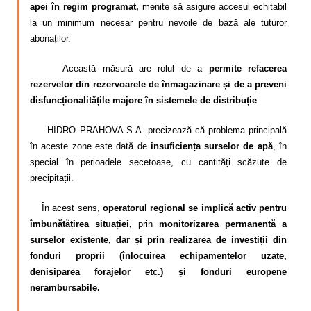
Calitatea apei
apei în regim programat,
menite să asigure accesul echitabil
la un minimum necesar pentru nevoile de bază ale tuturor
Comunicare
abonaților.
Această măsură are rolul de a
permite refacerea
Contact
rezervelor din rezervoarele de înmagazinare și de a preveni
disfuncționalitățile majore în sistemele de distribuție
.
HIDRO PRAHOVA S.A. precizează că problema principală
în aceste zone este dată de
insuficiența surselor de apă
, în
special în perioadele
secetoase,
cu
cantități scăzute de
precipitații
.
În acest sens,
operatorul regional se implică activ pentru
îmbunătățirea situației,
prin
monitorizarea permanentă a
surselor existente,
dar și prin
realizarea de investiții din
fonduri proprii
(
înlocuirea echipamentelor uzate
,
denisiparea forajelor
etc.)
și fonduri europene
nerambursabile
.