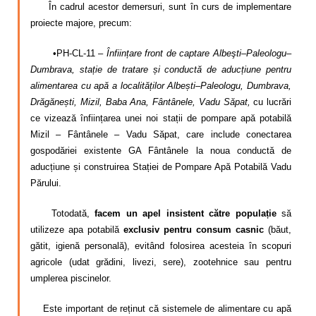
În cadrul acestor demersuri, sunt în curs de implementare
proiecte majore, precum:
​
•
PH-CL-11 –
Înființare front de captare Albeşti–Paleologu–
Dumbrava, stație de tratare și conductă de aducțiune pentru
alimentarea cu apă a localităților Albești–Paleologu, Dumbrava,
Drăgănești, Mizil, Baba Ana, Fântânele, Vadu Săpat
,
cu lucrări
ce vizează î
nființare
a unei
noi
stați
i
de pompare apă potabilă
Mizil – Fântânele – Vadu Săpat, care include conectarea
gospodăriei existente GA Fântânele la noua conductă de
aducțiune și construirea Stației de Pompare Apă Potabilă Vadu
Părului.
Totodată,
facem un apel insistent către populație
să
utilizeze apa potabilă
exclusiv pentru consum casnic
(băut,
gătit, igienă personală), evitând folosirea acesteia în scopuri
agricole (udat grădini, livezi, sere), zootehnice sau pentru
umplerea piscinelor.
Este important de reținut că sistemele de alimentare cu apă