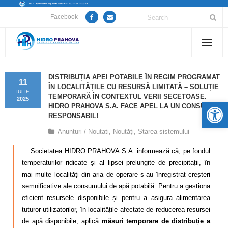
Facebook
Home
DISTRIBUȚIA APEI POTABILE ÎN REGIM PROGRAMAT
11
ÎN LOCALITĂȚILE CU RESURSĂ LIMITATĂ – SOLUȚIE
Despre noi
IULIE
TEMPORARĂ ÎN CONTEXTUL VERII SECETOASE.
2025
De
HIDRO PRAHOVA S.A. FACE APEL LA UN CONSUM
Anunțuri lucrări / opriri apă
RESPONSABIL!
Anunturi / Noutati
,
Noutăţi
,
Starea sistemului
Servicii
Societatea HIDRO PRAHOVA S.A. informează că, pe fondul
Utile
temperaturilor ridicate și al lipsei prelungite de precipitații, în
mai multe localități din aria de operare s-au înregistrat creșteri
Guvernanță Corporativă
semnificative ale consumului de apă potabilă. Pentru a gestiona
eficient resursele disponibile și pentru a asigura alimentarea
Informații de interes public
tuturor utilizatorilor,
în localitățile afectate de reducerea resursei
de apă disponibile, aplică
măsuri temporare de distribuție a