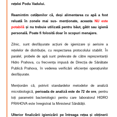
Calitatea apei
rețelei Podu Vadului.
Comunicare
Reamintim cetățenilor că, deși alimentarea cu apă a fost
reluată în zonele mai sus- menționate, aceasta
NU este
Contact
potabilă
și nu trebuie utilizată pentru băut, gătit sau igienă
personală. Poate fi folosită doar în scopuri menajere.
Zilnic, sunt desfășurate acțiuni de igienizare și aerisire a
rețelelor de distribuție, cu respectarea protocolului stabilit. În
paralel, probele de apă sunt prelevate de către reprezentanții
Hidro Prahova, cu frecvența impusă de Direcția de Sănătate
Publică Prahova, în vederea verificării eficienței operațiunilor
desfășurate.
Menționăm că, potrivit standardelor metodelor de analiză
microbiologică,
perioada de analiză este de 72 de ore
, pentru
toți parametrii bacteriologici pentru care laboratorul HIDRO
PRAHOVA este înregistrat la Ministerul Sănătății.
Ulterior finalizării igienizării pe întreaga rețea și obținerii