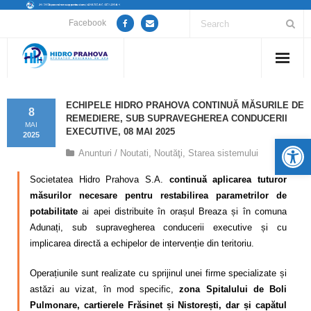
Facebook
Home
ECHIPELE HIDRO PRAHOVA CONTINUĂ MĂSURILE DE
8
REMEDIERE, SUB SUPRAVEGHEREA CONDUCERII
Despre noi
MAI
EXECUTIVE, 08 MAI 2025
2025
De
Anunturi / Noutati
,
Noutăţi
,
Starea sistemului
Anunțuri lucrări / opriri apă
Societatea Hidro Prahova S.A.
continuă aplicarea tuturor
Servicii
măsurilor necesare pentru restabilirea parametrilor de
potabilitate
ai apei distribuite în orașul Breaza și în comuna
Utile
Adunați, sub supravegherea conducerii executive și cu
implicarea directă a echipelor de intervenție din teritoriu.
Guvernanță Corporativă
Operațiunile sunt realizate cu sprijinul unei firme specializate și
Informații de interes public
astăzi au vizat, în mod specific,
zona Spitalului de Boli
Pulmonare, cartierele Frăsinet și Nistorești, dar și capătul