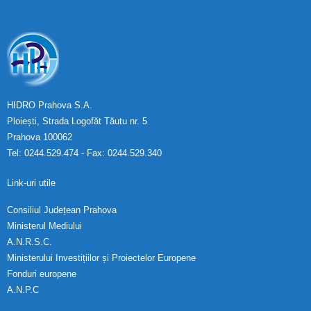
HIDRO Prahova S.A.
Ploiești, Strada Logofăt Tăutu nr. 5
Prahova 100062
Tel: 0244.529.474 - Fax: 0244.529.340
Link-uri utile
Consiliul Județean Prahova
Ministerul Mediului
A.N.R.S.C.
Ministerului Investițiilor și Proiectelor Europene
Fonduri europene
A.N.P.C