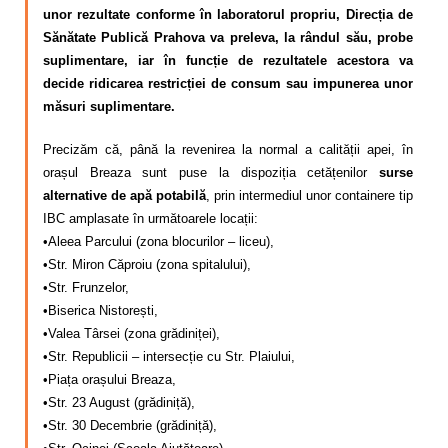
unor rezultate conforme în laboratorul propriu, Direcția de
Sănătate Publică Prahova va preleva, la rândul său, probe
suplimentare, iar în funcție de rezultatele acestora va
decide ridicarea restricției de consum sau impunerea unor
măsuri suplimentare.
Precizăm că, până la revenirea la normal a calității apei, în
orașul Breaza sunt puse la dispoziția cetățenilor
surse
alternative de apă potabilă
, prin intermediul unor containere tip
IBC amplasate în următoarele locații:
•Aleea Parcului (zona blocurilor – liceu),
•Str. Miron Căproiu (zona spitalului),
•Str. Frunzelor,
•Biserica Nistorești,
•Valea Târsei (zona grădiniței),
•Str. Republicii – intersecție cu Str. Plaiului,
•Piața orașului Breaza,
•Str. 23 August (grădiniță),
•Str. 30 Decembrie (grădiniță),