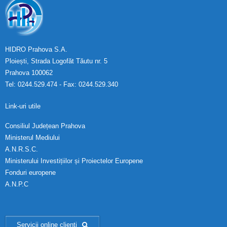
HIDRO Prahova S.A.
Ploiești, Strada Logofăt Tăutu nr. 5
Prahova 100062
Tel: 0244.529.474 - Fax: 0244.529.340
Link-uri utile
Consiliul Județean Prahova
Ministerul Mediului
A.N.R.S.C.
Ministerului Investițiilor și Proiectelor Europene
Fonduri europene
A.N.P.C
Servicii online clienți