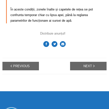
Calitatea apei
În aceste condiții, zonele înalte și capetele de rețea se pot
Comunicare
confrunta temporar chiar cu lipsa apei, până la reglarea
parametrilor de funcționare ai sursei de apă.
Contact
Distribuie anunțul!
PREVIOUS
NEXT