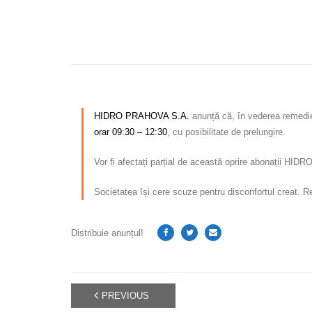
HIDRO PRAHOVA S.A.
anunță că, în vederea remedie
orar 09:30 – 12:30
, cu posibilitate de prelungire.
Vor fi afectați parțial de această oprire abonații HI
Societatea își cere scuze pentru disconfortul creat. Rel
Distribuie anunțul!
PREVIOUS