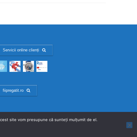
Servicii online clienți
fiipregatit.ro
 acest site vom presupune că sunteți mulțumit de el.
Facebook