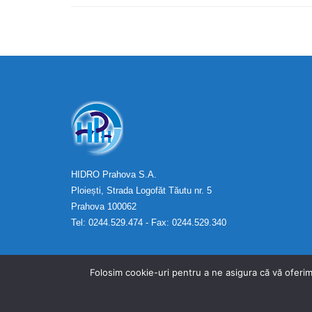
HIDRO Prahova S.A.
Ploiești, Strada Logofăt Tăutu nr. 5
Prahova 100062
Tel: 0244.529.474 - Fax: 0244.529.340
Folosim cookie-uri pentru a ne asigura că vă oferim
developed by Revitech - Copyright © HIDRO Prahova S.A. 2025 -