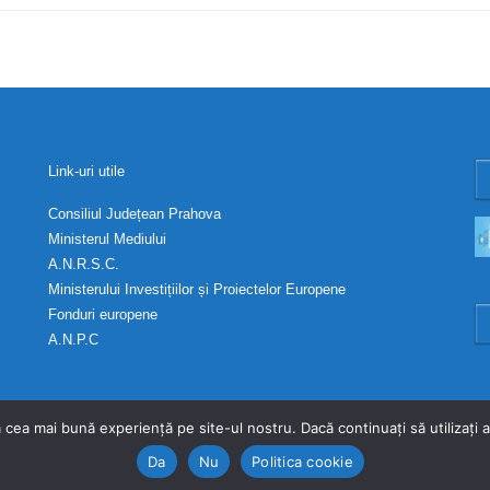
Link-uri utile
Consiliul Județean Prahova
Ministerul Mediului
A.N.R.S.C.
Ministerului Investițiilor și Proiectelor Europene
Fonduri europene
A.N.P.C
 cea mai bună experiență pe site-ul nostru. Dacă continuați să utilizați
Da
Nu
Politica cookie
 Toate drepturile rezervate