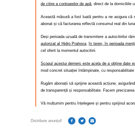
de citire a contoarelor de apă,
direct de la domiciliile ut
Această măsură a fost luată pentru a ne asigura că 
abonat și că facturarea reflectă consumul real din lu
Deși perioada uzuală de transmitere a autocitirilor ră
autorizat al Hidro Prahova
,
în teren, în perioada menț
cel oferit la momentul autocitirii.
Scopul acestui demers este acela de a obține date exac
mod concret situației întâmpinate, cu responsabilitate 
Rugăm abonații să sprijine această acțiune, asigurând 
de transparență și responsabilitate. Facem precizarea că
Vă mulțumim pentru înțelegere și pentru sprijinul acor
Distribuie anunțul!