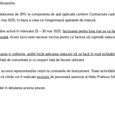
ilizatorilor.
reducerea de 30% la componenta de apă (aplicată conform Contractului cadr
na mai 2025
,
în baza a ceea ce înregistrează aparatele de măsură.
mâne activă în intervalul 25 – 30 mai 2025,
facturarea pentru luna mai se va fac
ionată
. Acest lucru este necesar tocmai pentru ca factura să cuprindă reduce
te și uniforme, astfel încât aplicarea reducerii să se facă în mod echitabil p
față de comunitate și cu respect față de fiecare utilizator
accesul reprezentanților noștri la contoarele de branșament. Toate activitățil
 citirile vor fi realizate
exclusiv
de personalul autorizat al Hidro Prahova SA
dat în derularea acestui proces.