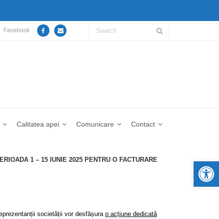
Facebook
Calitatea apei
Comunicare
Contact
RIOADA 1 – 15 IUNIE 2025 PENTRU O FACTURARE
De
reprezentanții societății vor desfășura
o acțiune dedicată