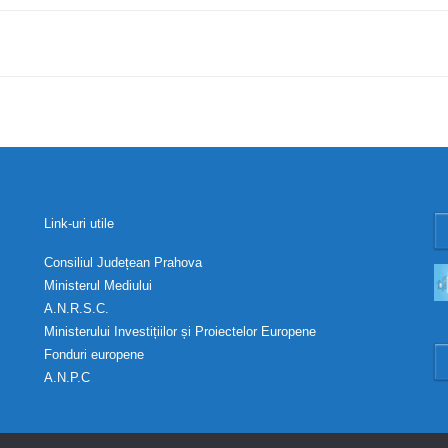
Link-uri utile
Consiliul Județean Prahova
Ministerul Mediului
A.N.R.S.C.
Ministerului Investițiilor și Proiectelor Europene
Fonduri europene
A.N.P.C