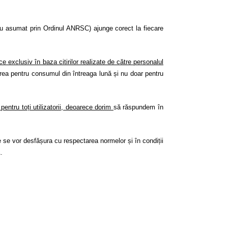
u asumat prin Ordinul ANRSC) ajunge corect la fiecare
e exclusiv în baza citirilor realizate de către personalul
rea pentru consumul din întreaga lună și nu doar pentru
entru toți utilizatorii, deoarece dorim
să răspundem în
e se vor desfășura cu respectarea normelor și în condiții
.