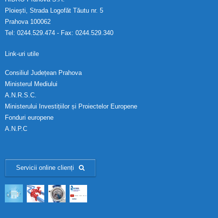
Ploiești, Strada Logofăt Tăutu nr. 5
Prahova 100062
Tel: 0244.529.474 - Fax: 0244.529.340
Link-uri utile
Consiliul Județean Prahova
Ministerul Mediului
A.N.R.S.C.
Ministerului Investițiilor și Proiectelor Europene
Fonduri europene
A.N.P.C
Servicii online clienți