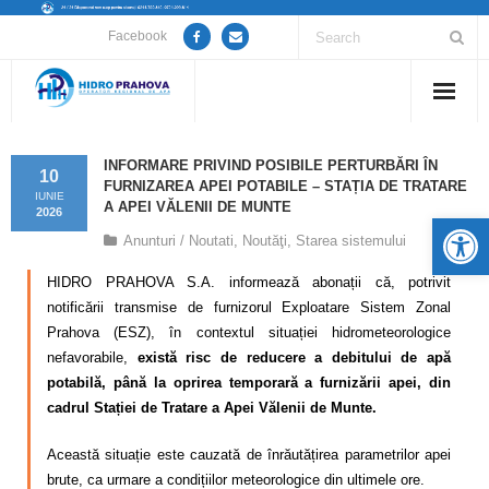
Facebook
Home
INFORMARE PRIVIND POSIBILE PERTURBĂRI ÎN
10
FURNIZAREA APEI POTABILE – STAȚIA DE TRATARE
Despre noi
IUNIE
A APEI VĂLENII DE MUNTE
2026
De
Anunturi / Noutati
,
Noutăţi
,
Starea sistemului
Anunțuri lucrări / opriri apă
HIDRO PRAHOVA S.A. informează abonații că, potrivit
Servicii
notificării transmise de furnizorul Exploatare Sistem Zonal
Prahova (ESZ), în contextul situației hidrometeorologice
Utile
nefavorabile,
există risc de reducere a debitului de apă
potabilă, până la oprirea temporară a furnizării apei, din
Guvernanță Corporativă
cadrul Stației de Tratare a Apei Vălenii de Munte.
Informații de interes public
Această situație este cauzată de înrăutățirea parametrilor apei
brute, ca urmare a condițiilor meteorologice din ultimele ore.