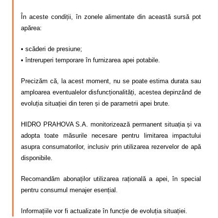
Calitatea apei
În aceste condiții, în zonele alimentate din această sursă pot
Comunicare
apărea:
Contact
• scăderi de presiune;
• întreruperi temporare în furnizarea apei potabile.
Precizăm că, la acest moment, nu se poate estima durata sau
amploarea eventualelor disfuncționalități, acestea depinzând de
evoluția situației din teren și de parametrii apei brute.
HIDRO PRAHOVA S.A. monitorizează permanent situația și va
adopta toate măsurile necesare pentru limitarea impactului
asupra consumatorilor, inclusiv prin utilizarea rezervelor de apă
disponibile.
Recomandăm abonaților utilizarea rațională a apei, în special
pentru consumul menajer esențial.
Informațiile vor fi actualizate în funcție de evoluția situației.