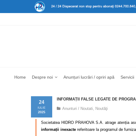
Home
Despre noi
Anunțuri lucrări / opriri apă
Servicii
INFORMAȚII FALSE LEGATE DE PROGRA
24
IULIE
Anunturi / Noutati
,
Noutăţi
2025
Societatea HIDRO PRAHOVA S.A. atrage atenția asupra f
informații inexacte
referitoare la programul de furniza