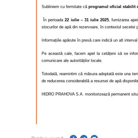
Subliniem cu fermitate că
programul oficial stabil
În perioada
22 iulie – 31 iulie 2025
, furnizarea ape
stocurilor de apă din rezervoare, în contextul secetei p
Informațiile apărute în presă care indică un alt interval
Pe această cale, facem apel la cetățeni să se inform
comunicare ale autorităților locale.
Totodată, reamintim că măsura adoptată este una tempor
de reducerea considerabilă a resursei de apă disponibi
HIDRO PRAHOVA S.A. monitorizează permanent situația d