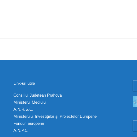
Link-uri utile
Consiliul Județean Prahova
Ministerul Mediului
A.N.R.S.C.
Ministerului Investițiilor și Proiectelor Europene
Fonduri europene
A.N.P.C