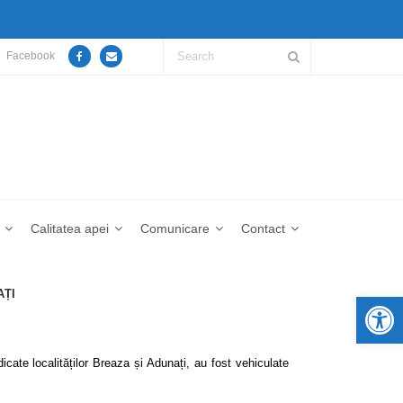
Facebook
Calitatea apei
Comunicare
Contact
AȚI
De
cate localităților Breaza și Adunați, au fost vehiculate