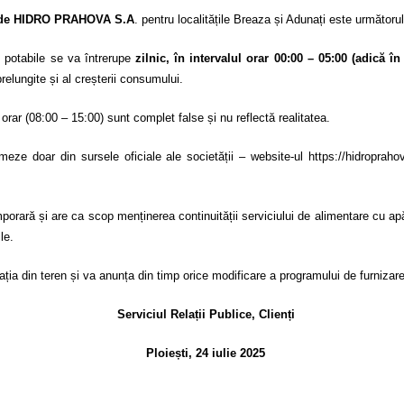
it de HIDRO PRAHOVA S.A
. pentru localitățile Breaza și Adunați este următorul
i potabile se va întrerupe
zilnic, în intervalul orar 00:00 – 05:00 (adică în
relungite și al creșterii consumului.
 orar (08:00 – 15:00) sunt complet false și nu reflectă realitatea.
eze doar din sursele oficiale ale societății – website-ul
https://hidropraho
ară și are ca scop menținerea continuității serviciului de alimentare cu apă po
le.
in teren și va anunța din timp orice modificare a programului de furnizare, 
Serviciul Relații Publice, Clienți
Ploiești, 24 iulie 2025