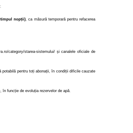
:
 timpul nopții)
, ca măsură temporară pentru refacerea
va.ro/category/starea-sistemului/
și canalele oficiale de
tabilă pentru toți abonații, în condiții dificile cauzate
în funcție de evoluția rezervelor de apă.