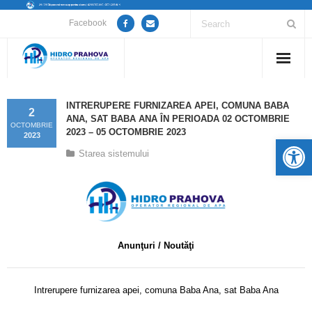
Facebook
Home
INTRERUPERE FURNIZAREA APEI, COMUNA BABA
2
ANA, SAT BABA ANA ÎN PERIOADA 02 OCTOMBRIE
Despre noi
OCTOMBRIE
2023 – 05 OCTOMBRIE 2023
2023
De
Starea sistemului
Anunțuri lucrări / opriri apă
Servicii
Utile
Anunţuri / Noutăţi
Guvernanță Corporativă
Informații de interes public
Intrerupere furnizarea apei, comuna Baba Ana, sat Baba Ana