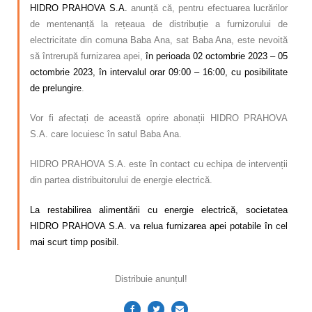
Calitatea apei
HIDRO PRAHOVA S.A.
anunță că, pentru efectuarea lucrărilor
de mentenanță la rețeaua de distribuție a furnizorului de
Comunicare
electricitate din comuna Baba Ana, sat Baba Ana, este nevoită
să întrerupă furnizarea apei,
în perioada 02 octombrie 2023 – 05
Contact
octombrie 2023, în intervalul orar 09:00 – 16:00, cu posibilitate
de prelungire
.
Vor fi afectați de această oprire abonații HIDRO PRAHOVA
S.A. care locuiesc în satul Baba Ana.
HIDRO PRAHOVA S.A. este în contact cu echipa de intervenții
din partea distribuitorului de energie electrică.
La restabilirea alimentării cu energie electrică, societatea
HIDRO PRAHOVA S.A. va relua furnizarea apei potabile în cel
mai scurt timp posibil.
Distribuie anunțul!