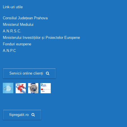
Link-uri utile
Consiliul Județean Prahova
Ministerul Mediului
A.N.R.S.C.
Ministerului Investițiilor și Proiectelor Europene
Fonduri europene
A.N.P.C
Servicii online clienți
fiipregatit.ro