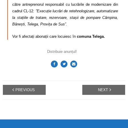
Calitatea apei
către antreprenorul responsabil cu lucrările de modernizare din
cadrul CL-12:
”Execuție lucrări de retehnologizare, automatizare
Comunicare
la stațiile de tratare, rezervoare, stașii de pompare Câmpina,
Bănești, Telega, Provița de Sus”.
Contact
Vor fi afectați abonații care locuiesc în
comuna Telega.
Distribuie anunțul!
PREVIOUS
NEXT