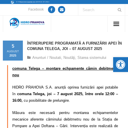
Facebook
Home
ÎNTRERUPERE PROGRAMATĂ A FURNIZĂRII APEI ÎN
5
COMUNA TELEGA, JOI – 07 AUGUST 2025
Despre noi
AUGUST
2025
De
Anunturi / Noutati
,
Noutăţi
,
Starea sistemului
Anunțuri lucrări / opriri apă
comuna Telega – montare echpamente cămin debitmetru
nou
Servicii
HIDRO PRAHOVA S.A. anunță oprirea furnizării apei potabile
Utile
în
comuna Telega, joi – 7 august 2025, între orele 12:00 –
16:00,
cu posibilitate de prelungire.
Guvernanță Corporativă
Măsura este necesară pentru montarea echipamentelor
Informații de interes public
mecanice aferente căminului debitmetru nou de la Stația de
Pompare a Apei Doftana – Gării. Intervenția este realizată de