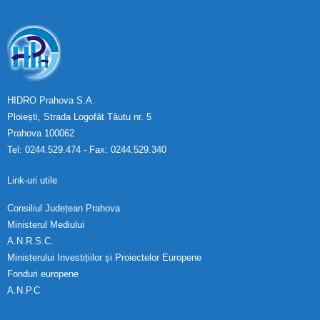
HIDRO Prahova S.A.
Ploiești, Strada Logofăt Tăutu nr. 5
Prahova 100062
Tel: 0244.529.474 - Fax: 0244.529.340
Link-uri utile
Consiliul Județean Prahova
Ministerul Mediului
A.N.R.S.C.
Ministerului Investițiilor și Proiectelor Europene
Fonduri europene
A.N.P.C