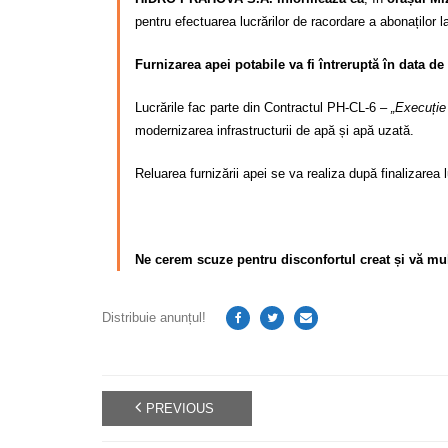
pentru efectuarea lucrărilor de racordare a abonaților 
Furnizarea apei potabile va fi întreruptă în data de 
Lucrările fac parte din Contractul PH-CL-6 –
„Execuție 
modernizarea infrastructurii de apă și apă uzată.
Reluarea furnizării apei se va realiza după finalizarea lu
Ne cerem scuze pentru disconfortul creat și vă mu
Distribuie anunțul!
PREVIOUS