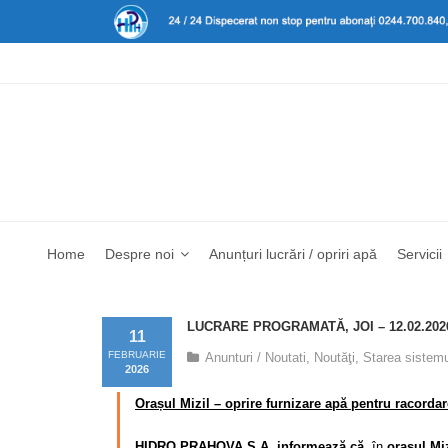
Home
Despre noi
Anunțuri lucrări / opriri apă
Servicii
LUCRARE PROGRAMATĂ, JOI – 12.02.202
11
FEBRUARIE
Anunturi / Noutati
,
Noutăţi
,
Starea sistemu
2026
Orașul Mizil – oprire furnizare apă pentru racorda
HIDRO PRAHOVA S.A. informează că
, în
orașul Miz