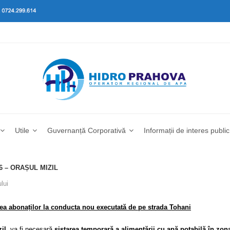
Utile
Guvernanță Corporativă
Informații de interes public
6 – ORAȘUL MIZIL
lui
rea abonaților la conducta nou executată de pe strada Tohani
il
, va fi necesară
sistarea temporară a alimentării cu apă potabilă în
zona