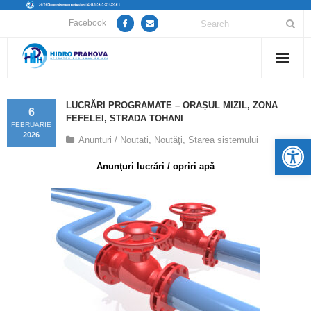
Facebook
Home
LUCRĂRI PROGRAMATE – ORAȘUL MIZIL, ZONA
6
FEFELEI, STRADA TOHANI
Despre noi
FEBRUARIE
2026
De
Anunturi / Noutati
,
Noutăţi
,
Starea sistemului
Anunțuri lucrări / opriri apă
Anunţuri lucrări / opriri apă
Servicii
Utile
Guvernanță Corporativă
Informații de interes public