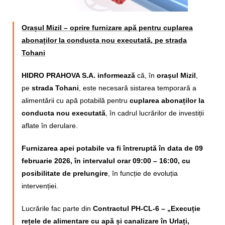
Calitatea apei
Comunicare
Orașul Mizil – oprire furnizare apă pentru cuplarea
abonaților la conducta nou executată, pe strada
Contact
Tohani
HIDRO PRAHOVA S.A. informează
că, în
orașul Mizil
,
pe
strada Tohani
, este necesară sistarea temporară a
alimentării cu apă potabilă pentru
cuplarea abonaților la
conducta nou executată
, în cadrul lucrărilor de investiții
aflate în derulare.
Furnizarea apei potabile va fi întreruptă în data de 09
februarie 2026, în intervalul orar 09:00 – 16:00, cu
posibilitate de prelungire
, în funcție de evoluția
intervenției.
Lucrările fac parte din
Contractul PH-CL-6 – „Execuție
rețele de alimentare cu apă și canalizare în Urlați,