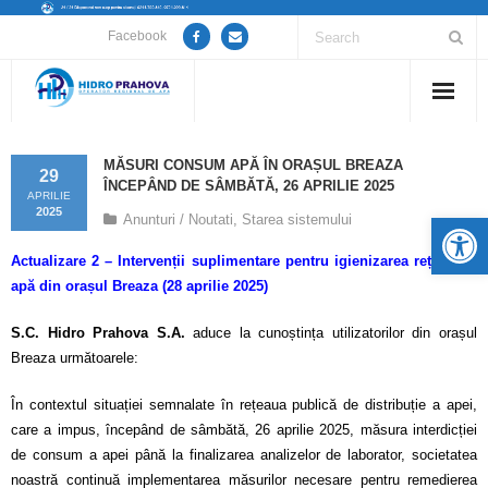
Facebook
Home
MĂSURI CONSUM APĂ ÎN ORAȘUL BREAZA
29
ÎNCEPÂND DE SÂMBĂTĂ, 26 APRILIE 2025
Despre noi
APRILIE
2025
De
Anunturi / Noutati
,
Starea sistemului
Anunțuri lucrări / opriri apă
Actualizare 2 – Intervenții suplimentare pentru igienizarea rețelei de
apă din orașul Breaza (28 aprilie 2025)
Servicii
S.C. Hidro Prahova S.A.
aduce la cunoștința utilizatorilor din orașul
Utile
Breaza următoarele:
Guvernanță Corporativă
În contextul situației semnalate în rețeaua publică de distribuție a apei,
care a impus, începând de sâmbătă, 26 aprilie 2025, măsura interdicției
Informații de interes public
de consum a apei până la finalizarea analizelor de laborator, societatea
noastră continuă implementarea măsurilor necesare pentru remedierea