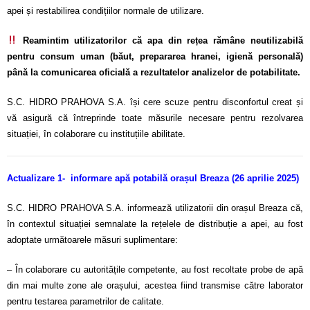
apei și restabilirea condițiilor normale de utilizare.
Reamintim utilizatorilor că apa din rețea rămâne neutilizabilă
pentru consum uman (băut, prepararea hranei, igienă personală)
până la comunicarea oficială a rezultatelor analizelor de potabilitate.
S.C. HIDRO PRAHOVA S.A. își cere scuze pentru disconfortul creat și
vă asigură că întreprinde toate măsurile necesare pentru rezolvarea
situației, în colaborare cu instituțiile abilitate.
Actualizare 1- informare apă potabilă orașul Breaza (26 aprilie 2025)
S.C. HIDRO PRAHOVA S.A. informează utilizatorii din orașul Breaza că,
în contextul situației semnalate la rețelele de distribuție a apei, au fost
adoptate următoarele măsuri suplimentare:
– În colaborare cu autoritățile competente, au fost recoltate probe de apă
din mai multe zone ale orașului, acestea fiind transmise către laborator
pentru testarea parametrilor de calitate.