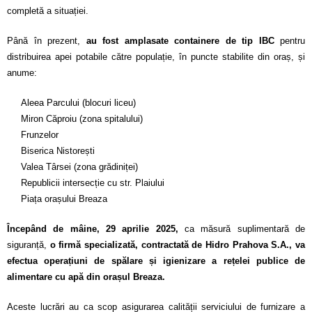
Calitatea apei
completă a situației.
Comunicare
Până în prezent,
au fost amplasate containere de tip IBC
pentru
distribuirea apei potabile către populație, în puncte stabilite din oraș, și
Contact
anume:
Aleea Parcului (blocuri liceu)
Miron Căproiu (zona spitalului)
Frunzelor
Biserica Nistorești
Valea Târsei (zona grădiniței)
Republicii intersecție cu str. Plaiului
Piața orașului Breaza
Începând de mâine, 29 aprilie 2025,
ca măsură suplimentară de
siguranță,
o firmă specializată, contractată de Hidro Prahova S.A., va
efectua operațiuni de spălare și igienizare a rețelei publice de
alimentare cu apă din orașul Breaza.
Aceste lucrări au ca scop asigurarea calității serviciului de furnizare a