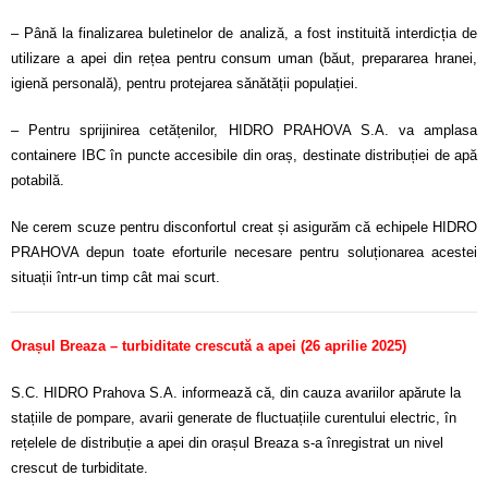
– Până la finalizarea buletinelor de analiză, a fost instituită interdicția de
utilizare a apei din rețea pentru consum uman (băut, prepararea hranei,
igienă personală), pentru protejarea sănătății populației.
– Pentru sprijinirea cetățenilor, HIDRO PRAHOVA S.A. va amplasa
containere IBC în puncte accesibile din oraș, destinate distribuției de apă
potabilă.
Ne cerem scuze pentru disconfortul creat și asigurăm că echipele HIDRO
PRAHOVA depun toate eforturile necesare pentru soluționarea acestei
situații într-un timp cât mai scurt.
Orașul Breaza – turbiditate crescută a apei (26 aprilie 2025)
S.C. HIDRO Prahova S.A. informează că, din cauza avariilor apărute la
stațiile de pompare, avarii generate de fluctuațiile curentului electric, în
rețelele de distribuție a apei din orașul Breaza s-a înregistrat un nivel
crescut de turbiditate.