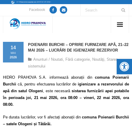
Facebook
Home
POIENARII BURCHII – OPRIRE FURNIZARE APĂ, 21–22
14
MAI 2026 – LUCRĂRI DE IGIENIZARE REZERVOR
Despre noi
MAI
2026
De
Anunturi / Noutati
,
Fără categorie
,
Noutăţi
,
Starea
sistemului
Anunțuri lucrări / opriri apă
HIDRO PRAHOVA S.A. informează abonații din
comuna Poienarii
Servicii
Burchii
că, pentru efectuarea lucrărilor de
igienizare a rezervorului de
apă din satul Ologeni
, este necesară
sistarea furnizării apei potabile
Utile
în perioada joi, 21 mai 2026, ora 08:00 – vineri, 22 mai 2026, ora
08:00.
Guvernanță Corporativă
Pe durata lucrărilor, vor fi afectați abonații din
comuna Poienarii Burchii
Informații de interes public
– satele Ologeni și Tătărăi.