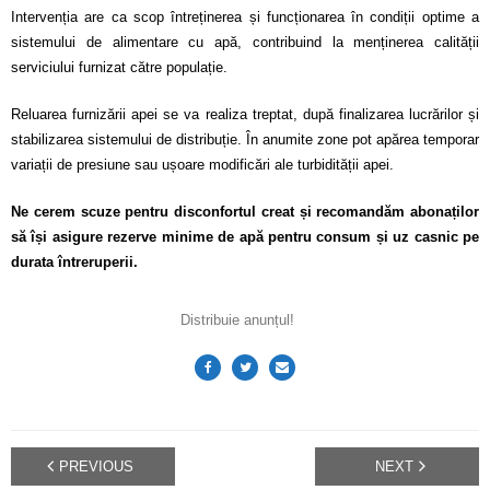
Calitatea apei
Intervenția are ca scop întreținerea și funcționarea în condiții optime a
sistemului de alimentare cu apă, contribuind la menținerea calității
Comunicare
serviciului furnizat către populație.
Contact
Reluarea furnizării apei se va realiza treptat, după finalizarea lucrărilor și
stabilizarea sistemului de distribuție. În anumite zone pot apărea temporar
variații de presiune sau ușoare modificări ale turbidității apei.
Ne cerem scuze pentru disconfortul creat și recomandăm abonaților
să își asigure rezerve minime de apă pentru consum și uz casnic pe
durata întreruperii.
Distribuie anunțul!
PREVIOUS
NEXT