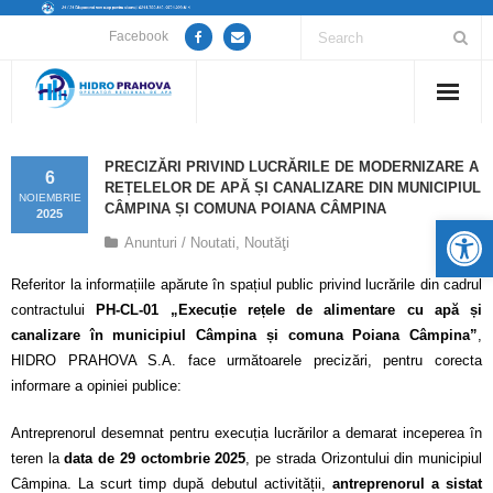
Facebook
Home
PRECIZĂRI PRIVIND LUCRĂRILE DE MODERNIZARE A
6
REȚELELOR DE APĂ ȘI CANALIZARE DIN MUNICIPIUL
Despre noi
NOIEMBRIE
CÂMPINA ȘI COMUNA POIANA CÂMPINA
2025
De
Anunturi / Noutati
,
Noutăţi
Anunțuri lucrări / opriri apă
Referitor la informațiile apărute în spațiul public privind lucrările din cadrul
Servicii
contractului
PH-CL-01 „Execuție rețele de alimentare cu apă și
canalizare în municipiul Câmpina și comuna Poiana Câmpina”
,
Utile
HIDRO PRAHOVA S.A. face următoarele precizări, pentru corecta
informare a opiniei publice:
Guvernanță Corporativă
Antreprenorul desemnat pentru execuția lucrărilor a demarat inceperea în
Informații de interes public
teren la
data de 29 octombrie 2025
, pe strada Orizontului din municipiul
Câmpina. La scurt timp după debutul activității,
antreprenorul a sistat