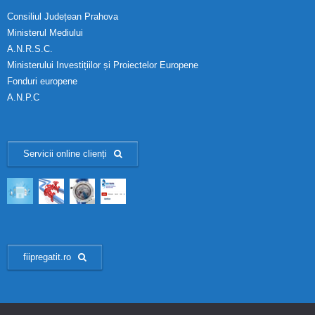
Consiliul Județean Prahova
Ministerul Mediului
A.N.R.S.C.
Ministerului Investițiilor și Proiectelor Europene
Fonduri europene
A.N.P.C
Servicii online clienți
fiipregatit.ro