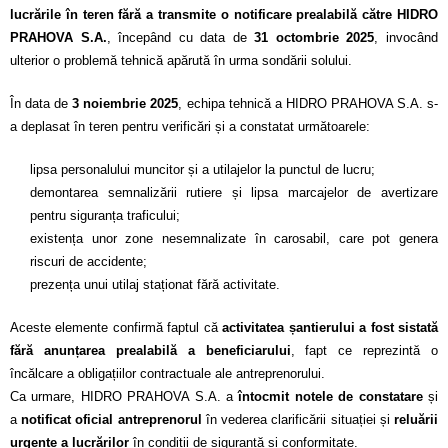
Calitatea apei
lucrările în teren fără a transmite o notificare prealabilă către HIDRO
PRAHOVA S.A.
, începând cu data de
31 octombrie 2025
, invocând
Comunicare
ulterior o problemă tehnică apărută în urma sondării solului.
Contact
În data de
3 noiembrie 2025
, echipa tehnică a HIDRO PRAHOVA S.A. s-
a deplasat în teren pentru verificări și a constatat următoarele:
lipsa personalului muncitor și a utilajelor la punctul de lucru;
demontarea semnalizării rutiere și lipsa marcajelor de avertizare
pentru siguranța traficului;
existența unor zone nesemnalizate în carosabil, care pot genera
riscuri de accidente;
prezența unui utilaj staționat fără activitate.
Aceste elemente confirmă faptul că
activitatea șantierului a fost sistată
fără anunțarea prealabilă a beneficiarului
, fapt ce reprezintă o
încălcare a obligațiilor contractuale ale antreprenorului.
Ca urmare, HIDRO PRAHOVA S.A. a
întocmit notele de constatare
și
a
notificat oficial antreprenorul
în vederea clarificării situației și
reluării
urgente a lucrărilor
în condiții de siguranță și conformitate.