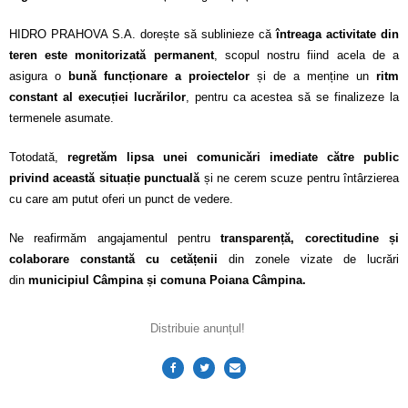
HIDRO PRAHOVA S.A. dorește să sublinieze că
întreaga activitate din
teren este monitorizată permanent
, scopul nostru fiind acela de a
asigura o
bună funcționare a proiectelor
și de a menține un
ritm
constant al execuției lucrărilor
, pentru ca acestea să se finalizeze la
termenele asumate.
Totodată,
regretăm lipsa unei comunicări imediate către public
privind această situație punctuală
și ne cerem scuze pentru întârzierea
cu care am putut oferi un punct de vedere.
Ne reafirmăm angajamentul pentru
transparență, corectitudine și
colaborare constantă cu cetățenii
din zonele vizate de lucrări
din
municipiul Câmpina și comuna Poiana Câmpina.
Distribuie anunțul!