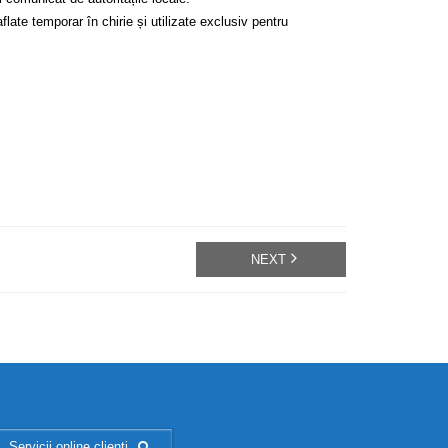
ate temporar în chirie și utilizate exclusiv pentru
NEXT
Servicii online clienți