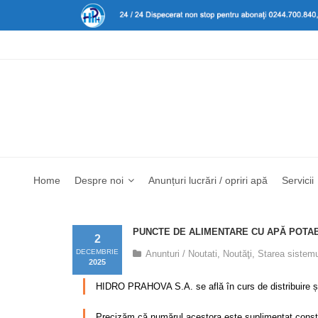
Home
Despre noi
Anunțuri lucrări / opriri apă
Servicii
PUNCTE DE ALIMENTARE CU APĂ POTAB
2
DECEMBRIE
Anunturi / Noutati
,
Noutăţi
,
Starea sistemu
2025
HIDRO PRAHOVA S.A. se află în curs de distribuire și am
Precizăm că numărul acestora este suplimentat constant,