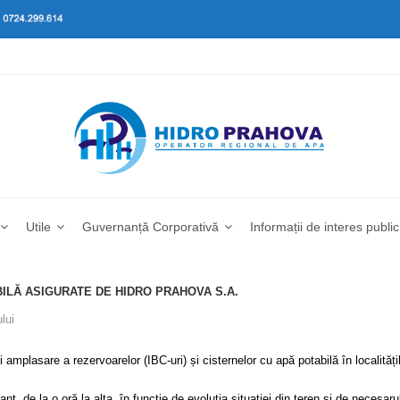
Utile
Guvernanță Corporativă
Informații de interes public
ILĂ ASIGURATE DE HIDRO PRAHOVA S.A.
lui
plasare a rezervoarelor (IBC-uri) și cisternelor cu apă potabilă în localitățile
 de la o oră la alta, în funcție de evoluția situației din teren și de necesarul