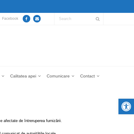
Facebook
Calitatea apei
Comunicare
Contact
De
 afectate de întreruperea furnizării.
 comunicat de autoritățile locale.