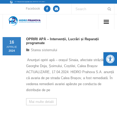
Facebook
Home
OPRIRI APĂ – Intervenții, Lucrări și Reparații
16
programate
Despre noi
APRILIE
Starea sistemului
2024
De
Anunțuri lucrări / opriri apă
Anunţuri opriri apă – orașul Sinaia, afectate străzile
Georghe Doja, Șoimului, Coștilei, Calea Brașov
Servicii
ACTUALIZARE, 17.04.2024: HIDRO Prahova S.A. anunță
că avaria de pe strada Calea Brașov, a fost remediată. În
Utile
vederea remedierii avariei apărute pe conducta de
distribuție de pe
Guvernanță Corporativă
Mai multe detalii
Informații de interes public