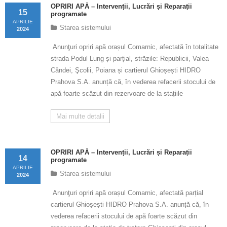
Calitatea apei
OPRIRI APĂ – Intervenții, Lucrări și Reparații
15
programate
APRILIE
Comunicare
Starea sistemului
2024
Anunţuri opriri apă orașul Comarnic, afectată în totalitate
Contact
strada Podul Lung și parțial, străzile: Republicii, Valea
Cândei, Şcolii, Poiana și cartierul Ghioșești HIDRO
Prahova S.A. anunță că, în vederea refacerii stocului de
apă foarte scăzut din rezervoare de la stațiile
Mai multe detalii
OPRIRI APĂ – Intervenții, Lucrări și Reparații
14
programate
APRILIE
Starea sistemului
2024
Anunţuri opriri apă orașul Comarnic, afectată parțial
cartierul Ghioșești HIDRO Prahova S.A. anunță că, în
vederea refacerii stocului de apă foarte scăzut din