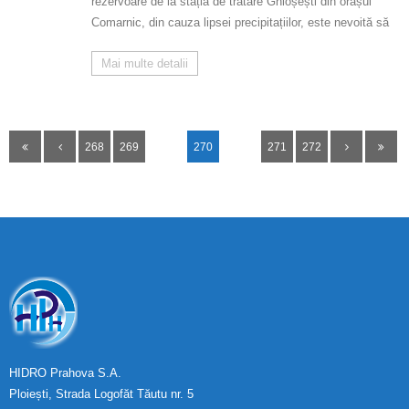
rezervoare de la stația de tratare Ghioșești din orașul
Comarnic, din cauza lipsei precipitațiilor, este nevoită să
Mai multe detalii
268
269
270
271
272
HIDRO Prahova S.A.
Ploiești, Strada Logofăt Tăutu nr. 5