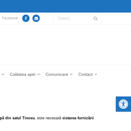
Facebook
Calitatea apei
Comunicare
Contact
De
apă din satul Tinosu
, este necesară
sistarea furnizării