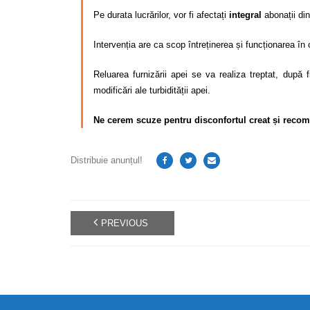
Pe durata lucrărilor, vor fi afectați
integral
abonații di
Intervenția are ca scop întreținerea și funcționarea în 
Reluarea furnizării apei se va realiza treptat, după 
modificări ale turbidității apei.
Ne cerem scuze pentru disconfortul creat și recom
Distribuie anunțul!
PREVIOUS