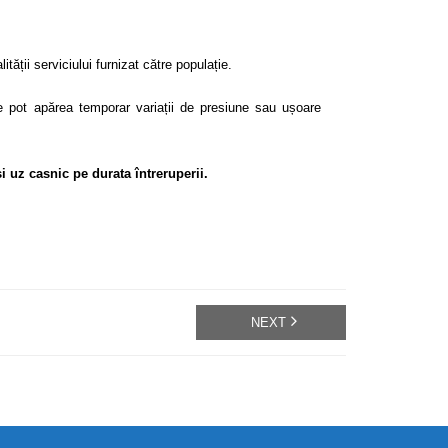
tății serviciului furnizat către populație.
zone pot apărea temporar variații de presiune sau ușoare
uz casnic pe durata întreruperii.
NEXT