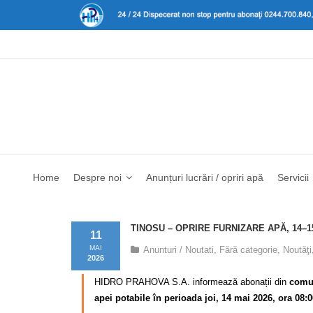
Home
Despre noi
Anunțuri lucrări / opriri apă
Servicii
TINOSU – OPRIRE FURNIZARE APĂ, 14–1
11
MAI
Anunturi / Noutati
,
Fără categorie
,
Noutăţi
2026
HIDRO PRAHOVA S.A. informează abonații din
comu
apei potabile în perioada joi, 14 mai 2026, ora 08:0