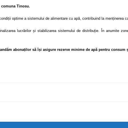
n
comuna Tinosu.
condiții optime a sistemului de alimentare cu apă, contribuind la menținerea cali
finalizarea lucrărilor și stabilizarea sistemului de distribuție. În anumite 
andăm abonaților să își asigure rezerve minime de apă pentru consum și 