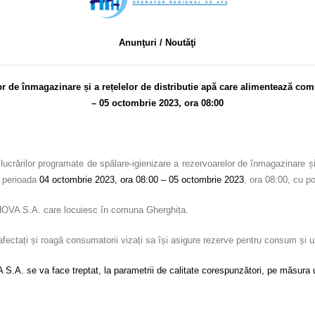
Anunţuri / Noutăţi
or de înmagazinare și a rețelelor de distributie apă care alimentează co
– 05 octombrie 2023, ora 08:00
ucrărilor programate de spălare-igienizare a rezervoarelor de înmagazinare ș
n perioada
04 octombrie 2023, ora 08:00 – 05 octombrie 2023
, ora 08:00, cu po
AHOVA S.A. care locuiesc în comuna Gherghița.
i afectați și roagă consumatorii vizați sa își asigure rezerve pentru consum și 
S.A. se va face treptat, la parametrii de calitate corespunzători, pe măsura um