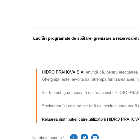
Lucrări programate de spălare-igienizare a rezervoarel
HIDRO PRAHOVA S.A.
anunță că, pentru efectuarea l
Gherghița, este nevoită să întrerupă furnizarea apei î
Vor fi afectați de această oprire abonații HIDRO PR
Societatea își cere scuze față de locuitorii care vor f
Reluarea distribuției către utilizatorii HIDRO PRAHOVA 
Distribuie anunțul!