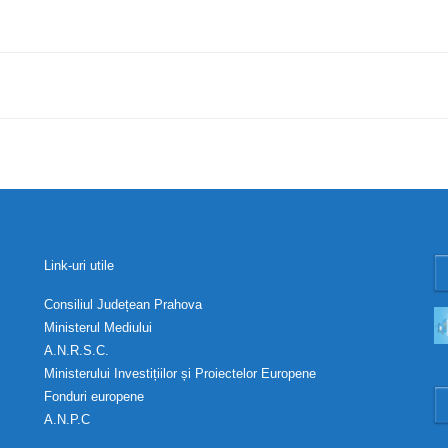
Link-uri utile
Consiliul Județean Prahova
Ministerul Mediului
A.N.R.S.C.
Ministerului Investițiilor și Proiectelor Europene
Fonduri europene
A.N.P.C