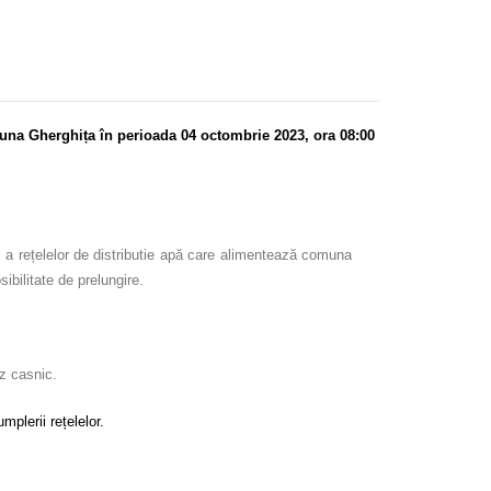
muna Gherghița în perioada 04 octombrie 2023, ora 08:00
i a rețelelor de distributie apă care alimentează comuna
sibilitate de prelungire.
uz casnic.
plerii rețelelor.