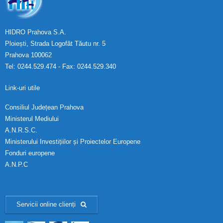
HIDRO Prahova S.A.
Ploiești, Strada Logofăt Tăutu nr. 5
Prahova 100062
Tel: 0244.529.474 - Fax: 0244.529.340
Link-uri utile
Consiliul Județean Prahova
Ministerul Mediului
A.N.R.S.C.
Ministerului Investițiilor și Proiectelor Europene
Fonduri europene
A.N.P.C
Servicii online clienți