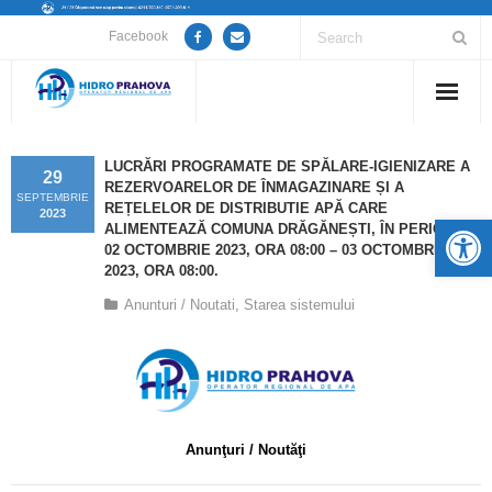
Facebook
Home
LUCRĂRI PROGRAMATE DE SPĂLARE-IGIENIZARE A
29
REZERVOARELOR DE ÎNMAGAZINARE ȘI A
Despre noi
SEPTEMBRIE
REȚELELOR DE DISTRIBUTIE APĂ CARE
2023
De
ALIMENTEAZĂ COMUNA DRĂGĂNEȘTI, ÎN PERIOADA
Anunțuri lucrări / opriri apă
02 OCTOMBRIE 2023, ORA 08:00 – 03 OCTOMBRIE
2023, ORA 08:00.
Servicii
Anunturi / Noutati
,
Starea sistemului
Utile
Guvernanță Corporativă
Informații de interes public
Anunţuri / Noutăţi