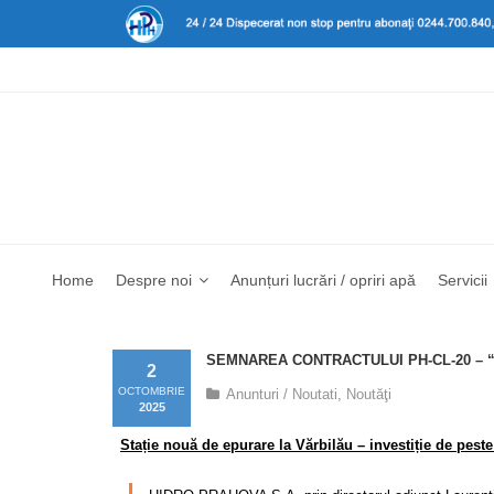
Home
Despre noi
Anunțuri lucrări / opriri apă
Servicii
SEMNAREA CONTRACTULUI PH-CL-20 – 
2
OCTOMBRIE
Anunturi / Noutati
,
Noutăţi
2025
Stație nouă de epurare la Vărbilău – investiție de peste