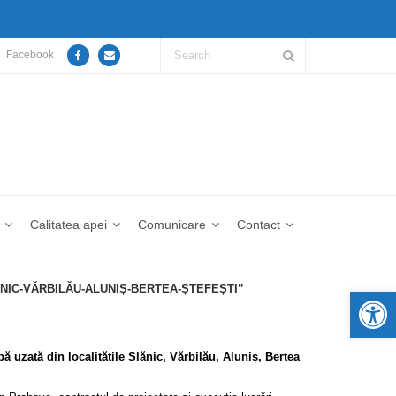
Facebook
Calitatea apei
Comunicare
Contact
NIC-VĂRBILĂU-ALUNIȘ-BERTEA-ȘTEFEȘTI”
De
ă uzată din localitățile Slănic, Vărbilău, Aluniș, Bertea