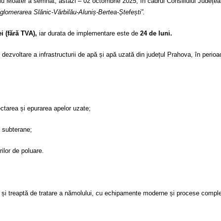
Moater a semnat, astăzi – 02 octombrie 2025, în cadrul Consiliului Județean 
glomerarea Slănic-Vărbilău-Aluniș-Bertea-Ștefești”.
i (fără TVA),
iar durata de implementare este de
24 de luni.
de dezvoltare a infrastructurii de apă și apă uzată din județul Prahova, în p
ctarea și epurarea apelor uzate;
i subterane;
ilor de poluare.
 și treaptă de tratare a nămolului, cu echipamente moderne și procese complet