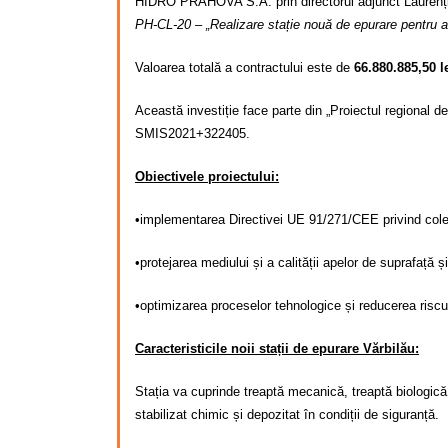
HIDRO PRAHOVA S.A. prin directorul adjunct Laurențiu 
PH-CL-20 – „Realizare stație nouă de epurare pentru a
Valoarea totală a contractului este de
66.880.885,50 le
Această investiție face parte din „Proiectul regional 
SMIS2021+322405.
Obiectivele proiectului:
•implementarea Directivei UE 91/271/CEE privind cole
•protejarea mediului și a calității apelor de suprafață ș
•optimizarea proceselor tehnologice și reducerea riscur
Caracteristicile noii stații de epurare Vărbilău:
Stația va cuprinde treaptă mecanică, treaptă biologică
stabilizat chimic și depozitat în condiții de siguranță.