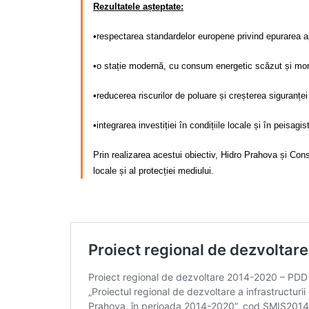
Rezultatele așteptate:
•respectarea standardelor europene privind epurarea a
•o stație modernă, cu consum energetic scăzut și mon
•reducerea riscurilor de poluare și creșterea siguranței
•integrarea investiției în condițiile locale și în peisagis
Prin realizarea acestui obiectiv, Hidro Prahova și Cons
locale și al protecției mediului.