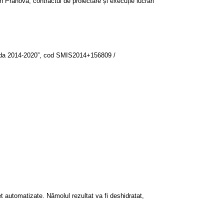
Prahova, contractul de proiectare și execuție lucrări
erioada 2014-2020”, cod SMIS2014+156809 /
 automatizate. Nămolul rezultat va fi deshidratat,