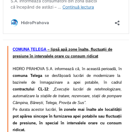
COMUNA TELEGA
– lipsă apă zone înalte, fluctuații de
presiune în intervalele orare cu consum ridicat
HIDRO PRAHOVA S.A. informează că, în această perioadă, în
comuna Telega
se desfășoară lucrări de modernizare la
bazinele de înmagazinare a apei potabile, în cadrul
contractului CL-12
:
„Execuție lucrări de retehnologizare,
automatizare la stațiile de tratare, rezervoare, stații de pompare
Câmpina, Bănești, Telega, Provița de Sus”.
Pe durata acestor lucrări,
în zonele mai înalte ale localității
pot apărea sincope în furnizarea apei potabile sau fluctuații
de presiune, în special în intervalele orare cu consum
ridicat.