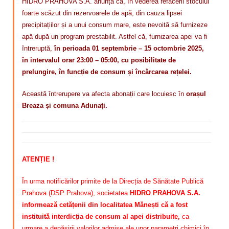
HIDRO PRAHOVA S.A. anunță că, în vederea refacerii stocului
foarte scăzut din rezervoarele de apă, din cauza lipsei
precipitațiilor și a unui consum mare, este nevoită să furnizeze
apă după un program prestabilit. Astfel că, furnizarea apei va fi
întreruptă,
în perioada 01 septembrie –
15 octombrie
2025,
în intervalul orar 23:00 – 05:00, cu posibilitate de
prelungire, în funcție de consum și încărcarea rețelei.
Această întrerupere va afecta abonații care locuiesc în
orașul
Breaza și comuna Adunați.
ATENȚIE !
În urma notificărilor primite de la Direcția de Sănătate Publică
Prahova (DSP Prahova), societatea
HIDRO PRAHOVA S.A.
informează cetățenii din localitatea Mănești că a fost
instituită interdicția de consum al apei distribuite,
ca
urmare a depășirii valorilor admise ale unor parametri chimici în