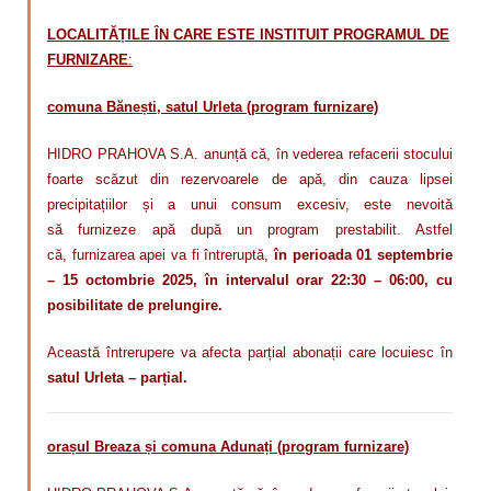
LOCALITĂȚILE ÎN CARE ESTE INSTITUIT PROGRAMUL DE
FURNIZARE
:
comuna Bănești, satul Urleta (program furnizare)
HIDRO PRAHOVA S.A. anunță că, în vederea refacerii stocului
foarte scăzut din rezervoarele de apă, din cauza lipsei
precipitațiilor și a unui consum excesiv,
este nevoită
să
furnizeze apă după un program
prestabilit. Astfel
că,
furnizarea apei va fi întreruptă,
în perioada 01 septembrie
– 15 octombrie 2025, în intervalul orar 22:30 – 06:00, cu
posibilitate de prelungire.
Această întrerupere va afecta parțial abonații care locuiesc în
satul Urleta – parțial.
orașul Breaza și comuna Adunați (program furnizare)