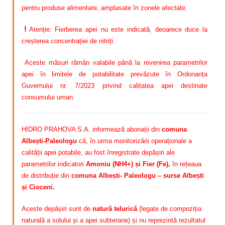
pentru produse alimentare, amplasate în zonele afectate.
Atenție: Fierberea apei nu este indicată, deoarece duce la
creșterea concentrației de nitriți.
Aceste măsuri rămân valabile până la revenirea parametrilor
apei în limitele de potabilitate prevăzute în Ordonanța
Guvernului nr. 7/2023 privind calitatea apei destinate
consumului uman.
HIDRO PRAHOVA S.A. informează abonații din
comuna
Albești-Paleologu
că, în urma monitorizării operaționale a
calității apei potabile, au fost înregistrate depășiri ale
parametrilor indicatori
Amoniu (NH4+) și Fier (Fe)
,
în rețeaua
de distribuție din
comuna Albești- Paleologu – surse Albești
și Cioceni.
Aceste depășiri sunt de
natură telurică
(legate de compoziția
naturală a solului și a apei subterane) și nu reprezintă rezultatul