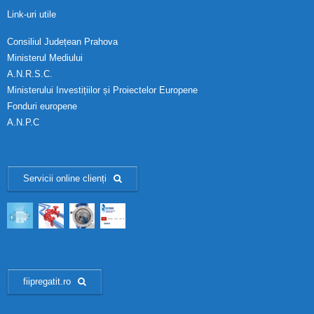
Link-uri utile
Consiliul Județean Prahova
Ministerul Mediului
A.N.R.S.C.
Ministerului Investițiilor și Proiectelor Europene
Fonduri europene
A.N.P.C
Servicii online clienți
fiipregatit.ro