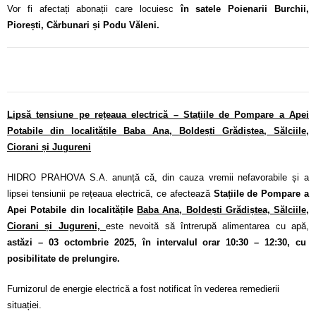
Vor fi afectați abonații care locuiesc
în satele Poienarii Burchii,
Piorești, Cărbunari și Podu Văleni.
Lipsă tensiune pe rețeaua electrică – Stațiile de Pompare a Apei
Potabile din localitățile Baba Ana, Boldești Grădiștea, Sălciile,
Ciorani și Jugureni
HIDRO PRAHOVA S.A. anunță că, din cauza vremii nefavorabile și a
lipsei tensiunii pe rețeaua electrică, ce afectează
Stațiile de Pompare a
Apei Potabile din localitățile
Baba Ana, Boldești Grădiștea, Sălciile,
Ciorani și Jugureni,
este nevoită să întrerupă alimentarea cu apă,
astăzi – 03 octombrie 2025, în intervalul orar 10:30 – 12:30, cu
posibilitate de prelungire.
Furnizorul de energie electrică a fost notificat în vederea remedierii
situației.