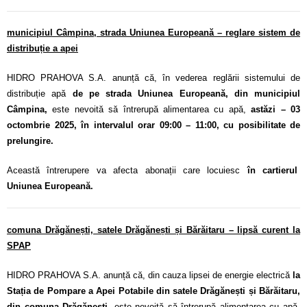
municipiul Câmpina, strada Uniunea Europeană – reglare sistem de
distribuție a apei
HIDRO PRAHOVA S.A. anunță că, în vederea reglării sistemului de
distribuție apă
de pe strada Uniunea Europeană, din municipiul
Câmpina,
este nevoită să întrerupă alimentarea cu apă,
astăzi – 03
octombrie 2025, în intervalul orar 09:00 – 11:00, cu posibilitate de
prelungire.
Această întrerupere va afecta abonații care locuiesc
în cartierul
Uniunea Europeană.
comuna Drăgănești, satele Drăgănești și Bărăitaru – lipsă curent la
SPAP
HIDRO PRAHOVA S.A. anunță că, din cauza lipsei de energie electrică
la
Stația de Pompare a Apei Potabile din satele Drăgănești și Bărăitaru,
din comuna Drăgănești,
este nevoită să întrerupă alimentarea cu apă,