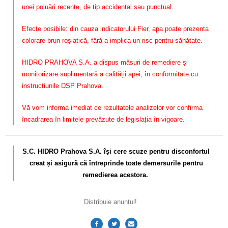
unei poluări recente, de tip accidental sau punctual.
Efecte posibile: din cauza indicatorului Fier, apa poate prezenta
colorare brun-roșiatică, fără a implica un risc pentru sănătate.
HIDRO PRAHOVA S.A. a dispus măsuri de remediere și
monitorizare suplimentară a calității apei, în conformitate cu
instrucțiunile DSP Prahova.
Vă vom informa imediat ce rezultatele analizelor vor confirma
încadrarea în limitele prevăzute de legislația în vigoare.
S.C. HIDRO Prahova S.A. își cere scuze pentru disconfortul
creat și asigură că întreprinde toate demersurile pentru
remedierea acestora.
Distribuie anunțul!