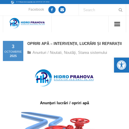
Facebook
Home
OPRIRI APĂ – INTERVENȚII, LUCRĂRI ȘI REPARAȚII
3
Despre noi
OCTOMBRIE
Anunturi / Noutati
,
Noutăţi
,
Starea sistemului
2025
De
Anunțuri lucrări / opriri apă
Servicii
Utile
Anunţuri lucrări / opriri apă
Guvernanță Corporativă
Informații de interes public