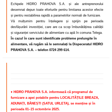
Echipele HIDRO PRAHOVA S.A. și ale antreprenorului
desemnat depun toate eforturile pentru limitarea acestor efecte
și pentru restabilirea rapidă a parametrilor normali de furnizare.
Vă mulțumim pentru înțelegere și sprijin pe perioada
desfășurării investiției, care are ca scop îmbunătățirea calității
și siguranței serviciului de alimentare cu apă în comuna Telega.
În cazul în care sunt identificate probleme prelungite în
alimentare, vă rugăm să le semnalați la Dispeceratul HIDRO
PRAHOVA S.A. – telefon 0724 299 614.
♦
HIDRO PRAHOVA S.A. informează că programul de
furnizare a apei potabile pentru LOCALITĂȚILE BREAZA,
ADUNAȚI, BĂNEȘTI (SATUL URLETA), se menține și în
perioada 01–15 octombrie 2025.