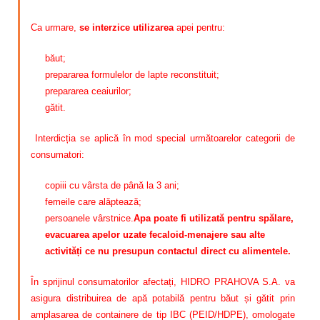
Ca urmare,
se interzice utilizarea
apei pentru:
băut;
prepararea formulelor de lapte reconstituit;
prepararea ceaiurilor;
gătit.
Interdicția se aplică în mod special următoarelor categorii de
consumatori:
copiii cu vârsta de până la 3 ani;
femeile care alăptează;
persoanele vârstnice.
Apa poate fi utilizată pentru spălare,
evacuarea apelor uzate fecaloid-menajere sau alte
activități ce nu presupun contactul direct cu alimentele.
În sprijinul consumatorilor afectați, HIDRO PRAHOVA S.A. va
asigura distribuirea de apă potabilă pentru băut și gătit prin
amplasarea de containere de tip IBC (PEID/HDPE), omologate