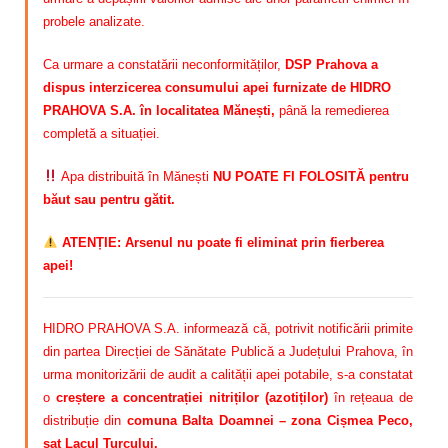
probele analizate.
Ca urmare a constatării neconformităților,
DSP Prahova a
dispus interzicerea consumului apei furnizate de HIDRO
PRAHOVA S.A. în localitatea Mănești,
până la remedierea
completă a situației.
Apa distribuită în Mănești
NU POATE FI FOLOSITĂ pentru
băut sau pentru gătit.
ATENȚIE: Arsenul nu poate fi eliminat prin fierberea
apei!
HIDRO PRAHOVA S.A. informează că, potrivit notificării primite
din partea Direcției de Sănătate Publică a Județului Prahova, în
urma monitorizării de audit a calității apei potabile, s-a constatat
o
creștere a concentrației nitriților (azotiților)
în rețeaua de
distribuție din
comuna Balta Doamnei – zona Cișmea Peco,
sat Lacul Turcului.