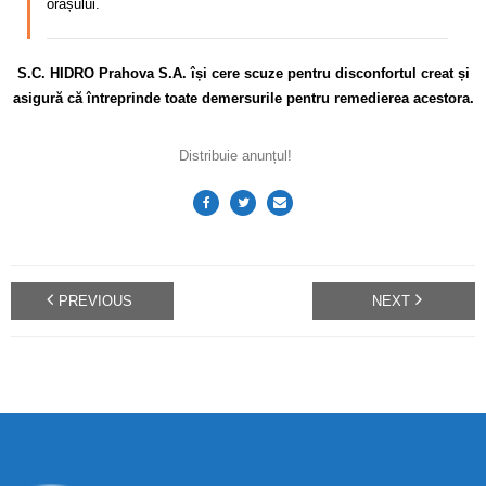
orașului.
S.C. HIDRO Prahova S.A. își cere scuze pentru disconfortul creat și
asigură că întreprinde toate demersurile pentru remedierea acestora.
Distribuie anunțul!
PREVIOUS
NEXT