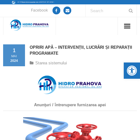
Facebook
Home
OPRIRI APĂ – INTERVENȚII, LUCRĂRI ȘI REPARAȚII
1
PROGRAMATE
Despre noi
MAI
2024
De
Starea sistemului
Anunțuri lucrări / opriri apă
Servicii
Utile
Anunţuri / întrerupere furnizarea apei
Guvernanță Corporativă
Informații de interes public