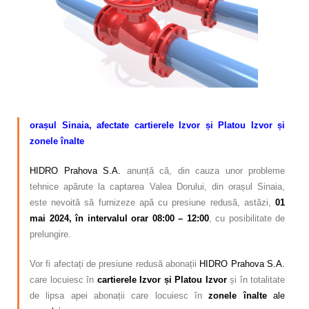
Calitatea apei
Comunicare
Contact
–
orașul Sinaia, afectate cartierele Izvor și Platou Izvor și
zonele înalte
HIDRO Prahova S.A.
anunță că, din cauza unor probleme
tehnice apărute la captarea Valea Dorului, din orașul Sinaia,
este nevoită să furnizeze apă cu presiune redusă, astăzi,
01
mai 2024, în intervalul orar 08:00 – 12:00
, cu posibilitate de
prelungire.
Vor fi afectați de presiune redusă abonații
HIDRO Prahova S.A.
care locuiesc în
cartierele Izvor și Platou Izvor
și în totalitate
de lipsa apei abonații care locuiesc în
zonele înalte
ale