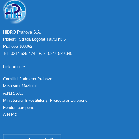
HIDRO Prahova S.A.
Ploiești, Strada Logofăt Tăutu nr. 5
Prahova 100062
Tel: 0244.529.474 - Fax: 0244.529.340
Link-uri utile
Consiliul Județean Prahova
Ministerul Mediului
A.N.R.S.C.
Ministerului Investițiilor și Proiectelor Europene
Fonduri europene
A.N.P.C