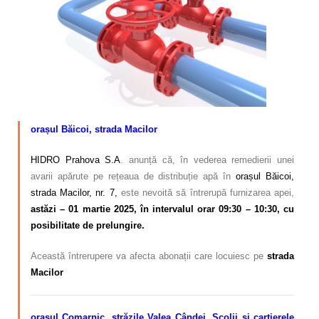
Calitatea apei
Comunicare
Contact
orașul Băicoi, strada Macilor
HIDRO Prahova S.A
. anunță că, în vederea remedierii unei
avarii apărute pe rețeaua de distribuție apă în
orașul Băicoi,
strada Macilor, nr. 7,
este nevoită să întrerupă furnizarea apei,
astăzi – 01 martie 2025, în intervalul orar 09:30 – 10:30, cu
posibilitate de prelungire.
Această întrerupere va afecta abonații care locuiesc pe
strada
Macilor
orașul Comarnic, străzile Valea Cândei, Școlii și cartierele