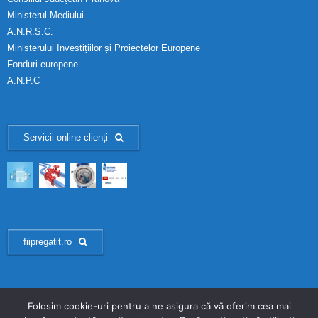
Ministerul Mediului
A.N.R.S.C.
Ministerului Investițiilor și Proiectelor Europene
Fonduri europene
A.N.P.C
Servicii online clienți
fiipregatit.ro
Folosim cookie-uri pentru a ne asigura că vă oferim cea mai