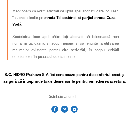
Menționăm că vor fi afectați de lipsa apei abonații care locuiesc
în zonele înalte pe
strada Telecabinei și parțial strada Cuza
Vod
ă
.
Societatea face apel către toți abonații să folosească apa
numai în uz casnic și scop menajer și să renunțe la utilizarea
resurselor existente pentru alte activități, în scopul evitării
deficiențelor în procesul de distribuție.
S.C. HIDRO Prahova S.A. își cere scuze pentru disconfortul
creat și
asigură că întreprinde toate demersurile pentru remedierea acestora.
Distribuie anunțul!