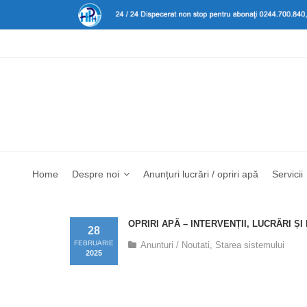
Home
Despre noi
Anunțuri lucrări / opriri apă
Servicii
OPRIRI APĂ – INTERVENȚII, LUCRĂRI Ș
28
FEBRUARIE
Anunturi / Noutati
,
Starea sistemului
2025