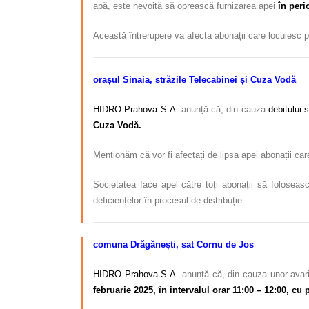
apă, este nevoită să oprească furnizarea apei
în peri
Această întrerupere va afecta abonații care locuiesc 
orașul Sinaia, străzile Telecabinei și Cuza Vodă
HIDRO Prahova S.A.
anunță că, din cauza
debitului 
Cuza Vodă.
Menționăm că vor fi afectați de lipsa apei abonații ca
Societatea face apel către toți abonații să foloseasc
deficiențelor în procesul de distribuție.
comuna Drăgănești, sat Cornu de Jos
HIDRO Prahova S.A.
anunță că, din cauza unor avari
februarie 2025, în intervalul orar 11:00 – 12:00, cu 