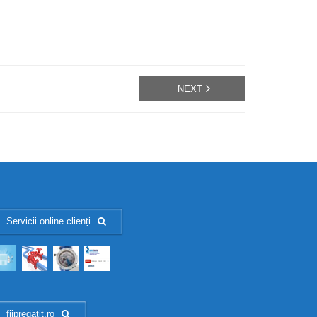
NEXT
Servicii online clienți
fiipregatit.ro