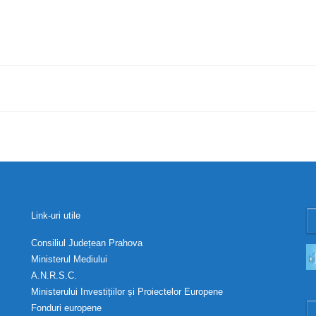
Link-uri utile
Consiliul Județean Prahova
Ministerul Mediului
A.N.R.S.C.
Ministerului Investițiilor și Proiectelor Europene
Fonduri europene