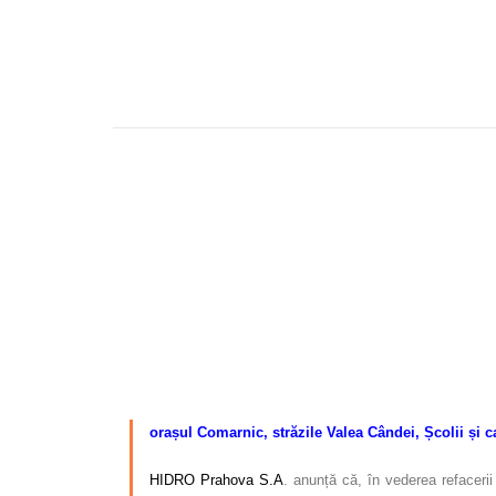
–
orașul Comarnic, străzile Valea Cândei, Școlii și c
HIDRO Prahova S.A
. anunță că, în vederea refaceri