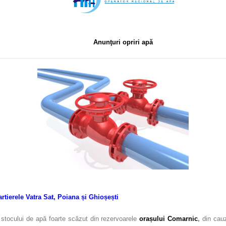
Anunţuri opriri apă
artierele Vatra Sat, Poiana și Ghioșești
i stocului de apă foarte scăzut din rezervoarele
orașului Comarnic
,
din cauz