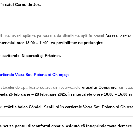
c în
satul Cornu de Jos.
i unei avarii apărute pe rețeaua de distribuție apă în orașul
Breaza, cartier 
ntervalul orar 18:00 – 11:00, cu posibilitate de prelungire.
în
cartierele: Nistorești și Frăsinet.
artierele Vatra Sat, Poiana și Ghioșești
 stocului de apă foarte scăzut din rezervoarele
orașului Comarnic,
din cauz
oada 26 februarie – 28
februarie 2025, în intervalele orare 10:00 – 16:00 și
pe
străzile Valea Cândei, Școlii și
în cartierele Vatra Sat, Poiana și Ghioșe
e scuze pentru disconfortul
creat și asigură că întreprinde toate demers