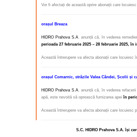
Vor fi afectați de această oprire abonații care locuies
orașul Breaza
HIDRO Prahova S.A
. anunță că, în vederea remedieri
perioada 27 februarie 2025 – 28 februarie 2025, în i
Această întrerupere va afecta abonații care locuiesc 
orașul Comarnic, străzile Valea Cândei, Școlii și c
HIDRO Prahova S.A.
anunță că, în vederea refacerii
apă, este nevoită să oprească furnizarea apei
în peri
Această întrerupere va afecta abonații care locuiesc 
S.C. HIDRO Prahova S.A. își cer