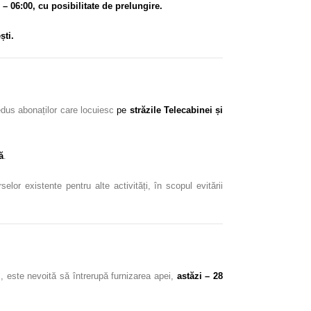
0 – 06:00, cu posibilitate de prelungire.
ști.
edus abonaților care locuiesc
pe
străzile Telecabinei și
ă
.
or existente pentru alte activități, în scopul evitării
s
, este nevoită să întrerupă furnizarea apei,
astăzi – 28