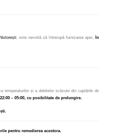
Nistorești
, este nevoită să întrerupă furnizarea apei,
în
a temperaturilor și a debitelor scăzute din captările de
 22:00 – 05:00, cu posibilitate de prelungire.
ști.
urile pentru remedierea acestora.