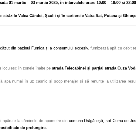
oada 01 martie – 03 martie
2025, în intervalele orare 10:00 – 18:00 și 22:0
pe
străzile Valea Cândei, Școlii și
în cartierele Vatra Sat, Poiana și Ghioșe
scăzut din bazinul Furnica și a consumului excesiv
, furnizează apă cu debit r
re locuiesc în zonele înalte pe
strada Telecabinei și parțial strada Cuza Vod
ă apa numai în uz casnic și scop menajer și să renunțe la utilizarea resursel
i apărute la căminele de apometre din
comuna Drăgănești, sat Cornu de Jo
posibilitate de prelungire.