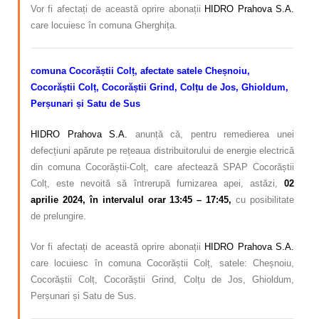
Vor fi afectați de această oprire abonații
HIDRO Prahova S.A.
care locuiesc în comuna Gherghița.
comuna Cocorăștii Colț, afectate satele Cheșnoiu,
Cocorăștii Colț, Cocorăștii Grind, Colțu de Jos, Ghioldum,
Perșunari și Satu de Sus
HIDRO Prahova S.A.
anunță că, pentru remedierea unei
defecțiuni apărute pe rețeaua distribuitorului de energie electrică
din comuna Cocorăștii-Colț, care afectează SPAP Cocorăștii
Colț, este nevoită să întrerupă furnizarea apei, astăzi,
02
aprilie 2024, în intervalul orar 13:45 – 17:45,
cu posibilitate
de prelungire.
Vor fi afectați de această oprire abonații
HIDRO Prahova S.A.
care locuiesc în comuna Cocorăștii Colț, satele: Cheșnoiu,
Cocorăștii Colț, Cocorăștii Grind, Colțu de Jos, Ghioldum,
Perșunari și Satu de Sus.