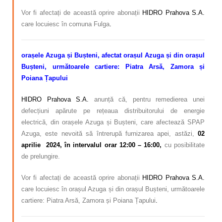
Vor fi afectați de această oprire abonații
HIDRO Prahova S.A.
care locuiesc în comuna Fulga
.
orașele Azuga și Bușteni, afectat
orașul Azuga și din orașul
Bușteni, următoarele cartiere: Piatra Arsă, Zamora și
Poiana Țapului
HIDRO Prahova S.A.
anunță că, pentru remedierea unei
defecțiuni apărute pe rețeaua distribuitorului de energie
electrică, din orașele Azuga și Bușteni, care afectează SPAP
Azuga, este nevoită să întrerupă furnizarea apei, astăzi,
02
aprilie 2024, în intervalul orar 12:00 – 16:00,
cu posibilitate
de prelungire.
Vor fi afectați de această oprire abonații
HIDRO Prahova S.A.
care locuiesc în orașul Azuga și din orașul Bușteni, următoarele
cartiere: Piatra Arsă, Zamora și Poiana Țapului
.