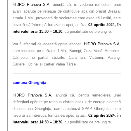
HIDRO Prahova S.A.
anunță că, în vederea remedierii unei
avarii apărute pe rețeaua de distribuție apă din orașul Breaza,
strada 1 Mai, provocată de societatea care execută lucrări, este
nevoită să întrerupă furnizarea apei, astăzi,
02 aprilie
2024, în
intervalul orar 15:30 – 18:30
,
cu posibilitate de prelungire.
Vor fi afectați de această oprire abonații
HIDRO Prahova S.A.
care locuiesc pe străzile: 1 Mai, Bucegi, Cuza Vodă, Armoniei,
Câmpului și parțial străzile: Caraiman, Victoriei, Parâng,
Carierei, Ocinei și cartier Valea Târsei.
comuna Gherghița
HIDRO Prahova S.A.
anunță că, pentru remedierea unei
defecțiuni apărute pe rețeaua distribuitorului de energie electrică
din comuna Gherghița, care afectează SPAP Gherghița, este
nevoită să întrerupă furnizarea apei, astăzi,
02 aprilie 2024, în
intervalul orar 14:30 – 18:30
,
cu posibilitate de prelungire.