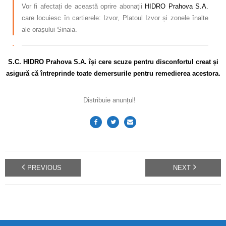
Vor fi afectați de această oprire abonații
HIDRO Prahova S.A.
care locuiesc în cartierele: Izvor, Platoul Izvor și zonele înalte
ale orașului Sinaia.
S.C. HIDRO Prahova S.A. își cere scuze pentru disconfortul creat și
asigură că întreprinde toate demersurile pentru remedierea acestora.
Distribuie anunțul!
PREVIOUS
NEXT