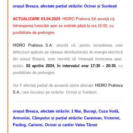
orașul Breaza, afectate parțial străzile: Ocinei și Surdești
ACTUALIZARE 03.04.2024
: HIDRO Prahova SA anunță că,
întreruperea furnizării apei se extinde până la ora 16:00, cu
posibilitate de prelungire.
HIDRO Prahova S.A.
anunță că, pentru remedierea unei
defecțiuni apărute pe rețeaua distribuitorului de energie electrică
din orașul Breaza, este nevoită să întrerupă furnizarea apei,
astăzi,
02 aprilie 2024, în intervalul orar 17:30 – 20:30
,
cu
posibilitate de prelungire.
Vor fi afectați parțial de această oprire abonații
HIDRO Prahova
S.A.
care locuiesc pe străzile: Ocinei și Surdești.
orașul Breaza, afectate străzile: 1 Mai, Bucegi, Cuza Vodă,
Armoniei, Câmpului și parțial străzile: Caraiman, Victoriei,
Parâng, Carierei, Ocinei și cartier Valea Târsei