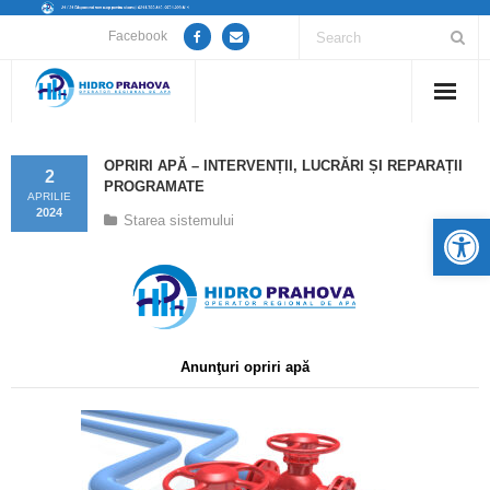
Facebook
Home
OPRIRI APĂ – INTERVENȚII, LUCRĂRI ȘI REPARAȚII
2
PROGRAMATE
Despre noi
APRILIE
2024
De
Starea sistemului
Anunțuri lucrări / opriri apă
Servicii
Utile
Anunţuri opriri apă
Guvernanță Corporativă
Informații de interes public