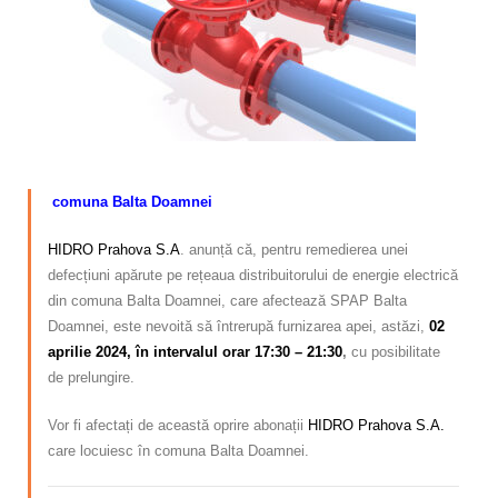
Calitatea apei
Comunicare
Contact
–
comuna Balta Doamnei
HIDRO Prahova S.A
. anunță că, pentru remedierea unei
defecțiuni apărute pe rețeaua distribuitorului de energie electrică
din comuna Balta Doamnei, care afectează SPAP Balta
Doamnei, este nevoită să întrerupă furnizarea apei, astăzi,
02
aprilie 2024, în intervalul orar 17:30 – 21:30
,
cu posibilitate
de prelungire.
Vor fi afectați de această oprire abonații
HIDRO Prahova S.A.
care locuiesc în comuna Balta Doamnei.