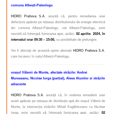
comuna Albești-Paleologu
HIDRO Prahova S.A.
anunță că, pentru remedierea unei
defecțiuni apărute pe rețeaua distribuitorului de energie electrică
din comuna Albești-Paleologu, sat Albești-Paleologu, este
nevoită să întrerupă furnizarea apei, astăzi,
02 aprilie 2024, în
intervalul orar 09:30 – 15:00,
cu posibilitate de prelungire.
Vor fi afectați de această oprire abonații
HIDRO Prahova S.A.
care locuiesc în satul Albești-Paleologu
.
orașul Vălenii de Munte, afectate străzile: Andrei
Mureșeanu, Nicolae Iorga (parțial), Aleea Alunilor si străzile
adiacente
HIDRO Prahova S.A.
anunță că, în vederea remedierii unei
avarii apărute pe rețeaua de distribuție apă din orașul Vălenii de
Munte, la intersecția străzilor Mihail Kogălniceanu cu Nicolae
Iorga, este nevoită să întrerupă furnizarea apei, astăzi,
02