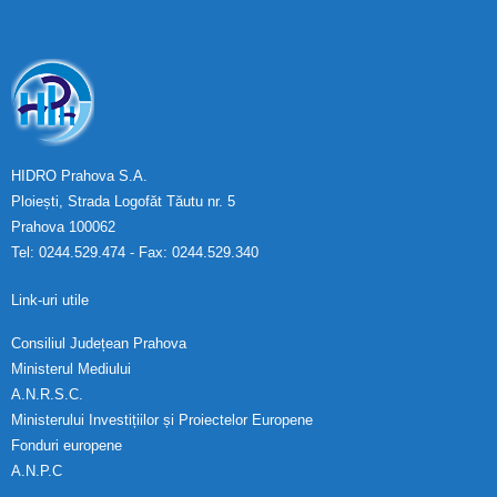
HIDRO Prahova S.A.
Ploiești, Strada Logofăt Tăutu nr. 5
Prahova 100062
Tel: 0244.529.474 - Fax: 0244.529.340
Link-uri utile
Consiliul Județean Prahova
Ministerul Mediului
A.N.R.S.C.
Ministerului Investițiilor și Proiectelor Europene
Fonduri europene
A.N.P.C