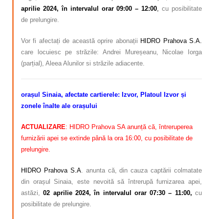
aprilie
2024, în intervalul orar 09:00 – 12:00
,
cu posibilitate
de prelungire.
Vor fi afectați de această oprire abonații
HIDRO Prahova S.A.
care locuiesc pe străzile: Andrei Mureșeanu, Nicolae Iorga
(parțial), Aleea Alunilor si străzile adiacente.
orașul Sinaia, afectate
cartierele: Izvor, Platoul Izvor și
zonele înalte ale orașului
ACTUALIZARE
: HIDRO Prahova SA anunță că, întreruperea
furnizării apei se extinde până la ora 16:00, cu posibilitate de
prelungire.
HIDRO Prahova S.A
. anunta că, din cauza captării colmatate
din orașul Sinaia, este nevoită să întrerupă furnizarea apei,
astăzi,
02 aprilie 2024, în intervalul orar 07:30 – 11:00,
cu
posibilitate de prelungire.