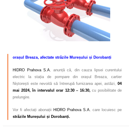
Calitatea apei
Comunicare
Contact
–
orașul Breaza, afectate străzile Mureșului și Dorobanți
HIDRO Prahova S.A.
anunță că, din cauza lipsei curentului
electric la stația de pompare din orașul Breaza, cartier
Niștorești este nevoită să întrerupă furnizarea apei, astăzi,
04
mai
2024, în intervalul orar 12:30 – 16:30,
cu posibilitate de
prelungire.
Vor fi afectați abonații
HIDRO Prahova S.A.
care locuiesc pe
străzile
Mureșului și Dorobanți.