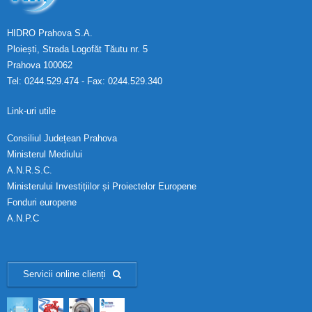
HIDRO Prahova S.A.
Ploiești, Strada Logofăt Tăutu nr. 5
Prahova 100062
Tel: 0244.529.474 - Fax: 0244.529.340
Link-uri utile
Consiliul Județean Prahova
Ministerul Mediului
A.N.R.S.C.
Ministerului Investițiilor și Proiectelor Europene
Fonduri europene
A.N.P.C
Servicii online clienți