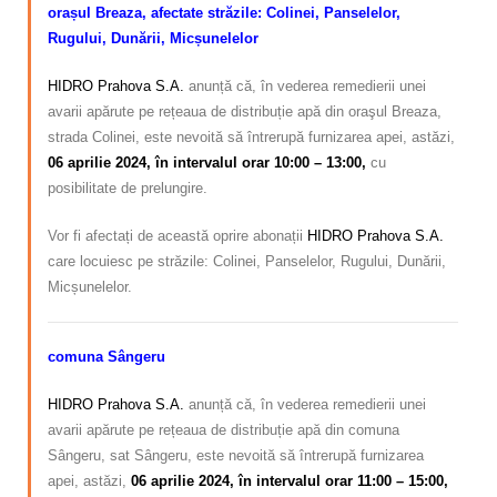
orașul Breaza, afectate străzile: Colinei, Panselelor,
Rugului, Dunării, Micșunelelor
HIDRO Prahova S.A.
anunță că, în vederea remedierii unei
avarii apărute pe rețeaua de distribuție apă din oraşul Breaza,
strada Colinei, este nevoită să întrerupă furnizarea apei, astăzi,
06 aprilie 2024, în intervalul orar 10:00 – 13:00,
cu
posibilitate de prelungire.
Vor fi afectați de această oprire abonații
HIDRO Prahova S.A.
care locuiesc pe străzile: Colinei, Panselelor, Rugului, Dunării,
Micșunelelor.
comuna Sângeru
HIDRO Prahova S.A.
anunță că, în vederea remedierii unei
avarii apărute pe rețeaua de distribuție apă din comuna
Sângeru, sat Sângeru, este nevoită să întrerupă furnizarea
apei, astăzi,
06 aprilie 2024, în intervalul orar 11:00 – 15:00,