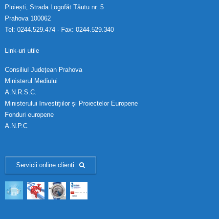
Ploiești, Strada Logofăt Tăutu nr. 5
Prahova 100062
Tel: 0244.529.474 - Fax: 0244.529.340
Link-uri utile
Consiliul Județean Prahova
Ministerul Mediului
A.N.R.S.C.
Ministerului Investițiilor și Proiectelor Europene
Fonduri europene
A.N.P.C
Servicii online clienți