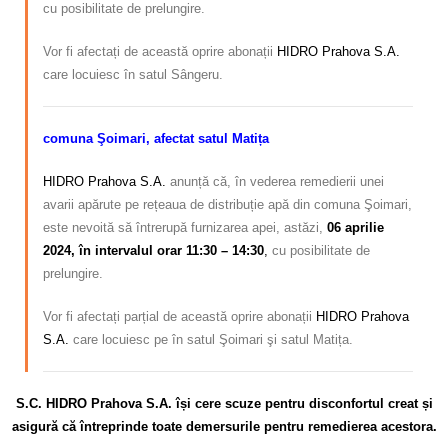
cu posibilitate de prelungire.
Vor fi afectați de această oprire abonații
HIDRO Prahova S.A.
care locuiesc în satul Sângeru.
comuna Şoimari, afectat satul Matița
HIDRO Prahova S.A.
anunță că, în vederea remedierii unei
avarii apărute pe rețeaua de distribuție apă din comuna Şoimari,
este nevoită să întrerupă furnizarea apei, astăzi,
06 aprilie
2024, în intervalul orar 11:30 – 14:30
,
cu posibilitate de
prelungire.
Vor fi afectați parțial de această oprire abonații
HIDRO Prahova
S.A.
care locuiesc pe în satul Şoimari şi satul Matița.
S.C. HIDRO Prahova S.A. își cere scuze pentru disconfortul creat și
asigură că întreprinde toate demersurile pentru remedierea acestora.