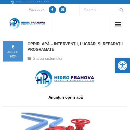
Facebook
Home
OPRIRI APĂ – INTERVENȚII, LUCRĂRI ȘI REPARAȚII
6
PROGRAMATE
Despre noi
APRILIE
2024
De
Starea sistemului
Anunțuri lucrări / opriri apă
Servicii
Utile
Anunţuri opriri apă
Guvernanță Corporativă
Informații de interes public