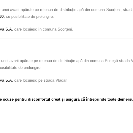
unei avarii apărute pe rețeaua de distribuție apă din comuna Scorțeni, strada 
30,
cu posibilitate de prelungire.
va S.A.
care locuiesc în comuna Scorțeni.
unei avarii apărute pe rețeaua de distribuție apă din comuna Posești strada Vl
osibilitate de prelungire.
va S.A.
care locuiesc pe strada Vlădari.
e scuze pentru disconfortul creat și asigură că întreprinde toate demersu