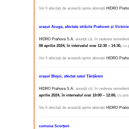
Vor fi afectați de această oprire abonații
HIDRO Praho
orașul Azuga, afectate s
trăzile Prahovei și Victorie
HIDRO Prahova S.A.
anunță că, în vederea remedierii
08 aprilie 2024, în intervalul orar 12:30 – 14:30,
cu p
Vor fi afectați de această oprire abonații
HIDRO Praho
orașul Blejoi, afectat satul Țânțăreni
HIDRO Prahova S.A.
anunță că, în vederea remedierii 
aprilie 2024, în intervalul orar 10:00 – 12:00,
cu posi
Vor fi afectați de această oprire abonații
HIDRO Praho
comuna Scorțeni