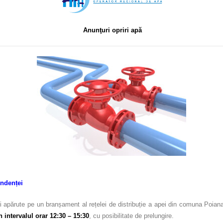
Anunţuri opriri apă
ndenței
 apărute pe un branșament al rețelei de distribuție a apei din comuna Poiana
n intervalul orar 12:30 – 15:30
, cu posibilitate de prelungire.