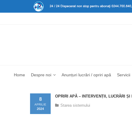
Home
Despre noi
Anunțuri lucrări / opriri apă
Servicii
OPRIRI APĂ – INTERVENȚII, LUCRĂRI Ș
8
APRILIE
Starea sistemului
2024