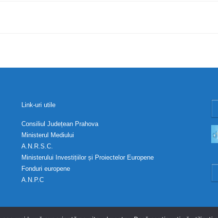
Link-uri utile
Consiliul Județean Prahova
Ministerul Mediului
A.N.R.S.C.
Ministerului Investițiilor și Proiectelor Europene
Fonduri europene
A.N.P.C