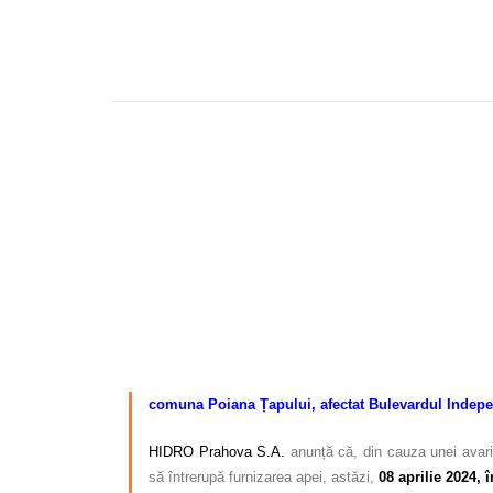
comuna Poiana Țapului, afectat
Bulevardul Indepe
HIDRO Prahova S.A.
anunță că, din cauza unei avarii
să întrerupă furnizarea apei, astăzi,
08 aprilie
2024, î