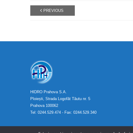
PREVIOUS
HIDRO Prahova S.A.
Ploiești, Strada Logofăt Tăutu nr. 5
Prahova 100062
Tel: 0244.529.474 - Fax: 0244.529.340