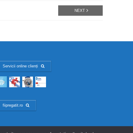
NEXT
Servicii online clienți
fiipregatit.ro