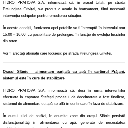
HIDRO PRAHOVA S.A. informează că, în orașul Urlați, pe strada
Prelungirea Griviței, s-a produs o avarie la branșament, fiind necesară
intervenția echipelor pentru remedierea situației.
În aceste condiții, furnizarea apei potabile va fi întreruptă în intervalul orar
15:00 – 16:00, cu posibilitate de prelungire, în funcție de evoluția lucrărilor
din teren.
Vor fi afectați abonații care locuiesc pe strada Prelungirea Griviței.
Orașul Slănic – alimentare parțială cu apă în cartierul Prăjani,
sistemul este în curs de stabilizare
HIDRO PRAHOVA S.A. informează că, deși în urma intervențiilor
efectuate la captarea Ștefești procesul de decolmatare a fost finalizat,
sistemul de alimentare cu apă se află în continuare în faza de stabilizare.
În cursul zilei de astăzi, în anumite zone din orașul Slănic persistă
disfuncționalități în alimentarea cu apă, generate de necesitatea