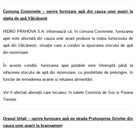
Comuna Cosminele – oprire furnizare apă din cauza unei avarii la
stația de apă Vâlcănești
HIDRO PRAHOVA S.A. informează că, în comuna Cosminele, furnizarea
apei este afectată din cauza unei avarii produse la stația furnizorului de
apă din Vâlcănești, situație care a condus la epuizarea stocului de apă
din rezervoare.
În aceste condiții, furnizarea apei potabile este întreruptă până la
refacerea stocului de apă din rezervoare, cu posibilitate de prelungire, în
funcție de remedierea avariei și reluarea alimentării.
Vor fi afectați abonații care locuiesc în satele Cosmina de Sus și Poiana
Trestiei.
Orașul Urlați – oprire furnizare apă pe strada Prelungirea Griviței din
cauza unei avarii la branșamen
t