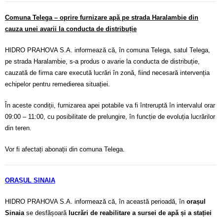
Comuna Telega – oprire furnizare apă pe strada Haralambie din
cauza unei avarii la conducta de distribuție
HIDRO PRAHOVA S.A. informează că, în comuna Telega, satul Telega,
pe strada Haralambie, s-a produs o avarie la conducta de distribuție,
cauzată de firma care execută lucrări în zonă, fiind necesară intervenția
echipelor pentru remedierea situației.
În aceste condiții, furnizarea apei potabile va fi întreruptă în intervalul orar
09:00 – 11:00, cu posibilitate de prelungire, în funcție de evoluția lucrărilor
din teren.
Vor fi afectați abonații din comuna Telega.
ORAȘUL SINAIA
HIDRO PRAHOVA S.A. informează că, în această perioadă, în
orașul
Sinaia
se desfășoară
lucrări de reabilitare a sursei de apă și a stației