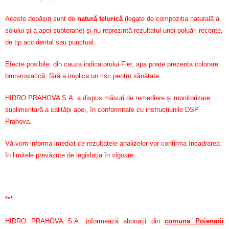
Aceste depășiri sunt de
natură telurică
(legate de compoziția naturală a
solului și a apei subterane) și nu reprezintă rezultatul unei poluări recente,
de tip accidental sau punctual.
Efecte posibile: din cauza indicatorului Fier, apa poate prezenta colorare
brun-roșiatică, fără a implica un risc pentru sănătate.
HIDRO PRAHOVA S.A. a dispus măsuri de remediere și monitorizare
suplimentară a calității apei, în conformitate cu instrucțiunile DSP
Prahova.
Vă vom informa imediat ce rezultatele analizelor vor confirma încadrarea
în limitele prevăzute de legislația în vigoare.
***
HIDRO PRAHOVA S.A. informează abonații din
comuna Poienarii