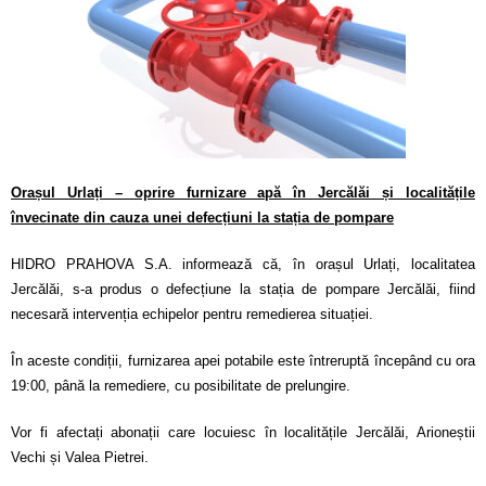
Calitatea apei
Comunicare
Contact
Orașul Urlați – oprire furnizare apă în Jercălăi și localitățile
învecinate din cauza unei defecțiuni la stația de pompare
HIDRO PRAHOVA S.A. informează că, în orașul Urlați, localitatea
Jercălăi, s-a produs o defecțiune la stația de pompare Jercălăi, fiind
necesară intervenția echipelor pentru remedierea situației.
În aceste condiții, furnizarea apei potabile este întreruptă începând cu ora
19:00, până la remediere, cu posibilitate de prelungire.
Vor fi afectați abonații care locuiesc în localitățile Jercălăi, Arioneștii
Vechi și Valea Pietrei.