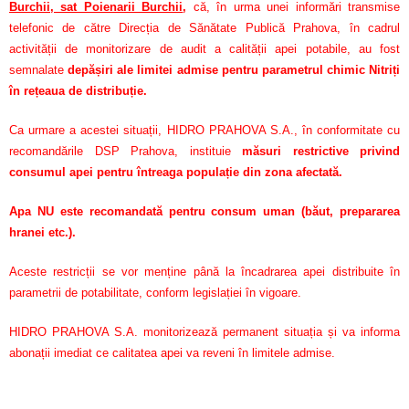
Burchii, sat Poienarii Burchii
,
că, în urma unei informări transmise
telefonic de către Direcția de Sănătate Publică Prahova, în cadrul
activității de monitorizare de audit a calității apei potabile, au fost
semnalate
depășiri ale limitei admise pentru parametrul chimic Nitriți
în rețeaua de distribuție.
Ca urmare a acestei situații, HIDRO PRAHOVA S.A., în conformitate cu
recomandările DSP Prahova, instituie
măsuri restrictive privind
consumul apei pentru întreaga populație din zona afectată.
Apa NU este recomandată pentru consum uman (băut, prepararea
hranei etc.).
Aceste restricții se vor menține până la încadrarea apei distribuite în
parametrii de potabilitate, conform legislației în vigoare.
HIDRO PRAHOVA S.A. monitorizează permanent situația și va informa
abonații imediat ce calitatea apei va reveni în limitele admise.