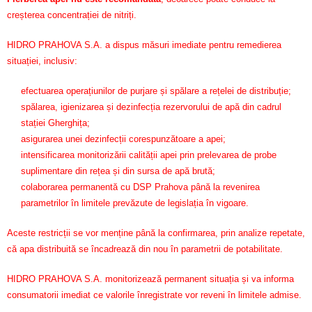
creșterea concentrației de nitriți.
HIDRO PRAHOVA S.A. a dispus măsuri imediate pentru remedierea
situației, inclusiv:
efectuarea operațiunilor de purjare și spălare a rețelei de distribuție;
spălarea, igienizarea și dezinfecția rezervorului de apă din cadrul
stației Gherghița;
asigurarea unei dezinfecții corespunzătoare a apei;
intensificarea monitorizării calității apei prin prelevarea de probe
suplimentare din rețea și din sursa de apă brută;
colaborarea permanentă cu DSP Prahova până la revenirea
parametrilor în limitele prevăzute de legislația în vigoare.
Aceste restricții se vor menține până la confirmarea, prin analize repetate,
că apa distribuită se încadrează din nou în parametrii de potabilitate.
HIDRO PRAHOVA S.A. monitorizează permanent situația și va informa
consumatorii imediat ce valorile înregistrate vor reveni în limitele admise.