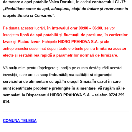
de tratare a apei potabile Valea Dorului
, în cadrul
contractului CL-13:
„Reabilitare surse de apă, aducțiune, stații de tratare și rezervoare în
orașele Sinaia și Comarnic”
.
Pe durata acestor lucrări,
în intervalul orar 00:00 – 06:00
, se vor
înregistra
lipsă de apă potabilă și fluctuații de presiune
, în
cartierelor
Izvor și Platou Izvor
. Echipele
HIDRO PRAHOVA S.A.
și ale
antreprenorului desemnat depun toate eforturile pentru
limitarea acestor
efecte
și
restabilirea rapidă a parametrilor normali de furnizare
.
Vă mulțumim pentru înțelegere și sprijin pe durata desfășurării acestei
investiții, care are ca scop
îmbunătățirea calității și siguranței
serviciului de alimentare cu apă în orașul Sinaia
.
În cazul în care
sunt identificate probleme prelungite în alimentare, vă rugăm să le
semnalați la Dispeceratul HIDRO PRAHOVA S.A. – telefon 0724 299
614.
COMUNA TELEGA