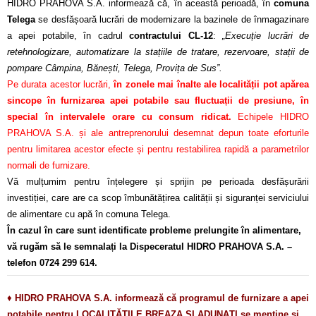
HIDRO PRAHOVA S.A. informează că, în această perioadă, în
comuna
Telega
se desfășoară lucrări de modernizare la bazinele de înmagazinare
a apei potabile, în cadrul
contractului CL-12
:
„Execuție lucrări de
retehnologizare, automatizare la stațiile de tratare, rezervoare, stații de
pompare Câmpina, Bănești, Telega, Provița de Sus”.
Pe durata acestor lucrări,
în zonele mai înalte ale localității pot apărea
sincope în furnizarea apei potabile sau fluctuații de presiune, în
special în intervalele orare cu consum ridicat.
Echipele HIDRO
PRAHOVA S.A. și ale antreprenorului desemnat depun toate eforturile
pentru limitarea acestor efecte și pentru restabilirea rapidă a parametrilor
normali de furnizare.
Vă mulțumim pentru înțelegere și sprijin pe perioada desfășurării
investiției, care are ca scop îmbunătățirea calității și siguranței serviciului
de alimentare cu apă în comuna Telega.
În cazul în care sunt identificate probleme prelungite în alimentare,
vă rugăm să le semnalați la Dispeceratul HIDRO PRAHOVA S.A. –
telefon 0724 299 614.
♦
HIDRO PRAHOVA S.A. informează că programul de furnizare a apei
potabile pentru LOCALITĂȚILE BREAZA ȘI ADUNAȚI se menține și