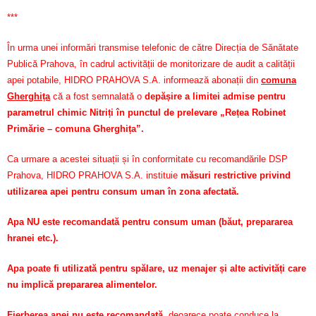
***
În urma unei informări transmise telefonic de către Direcția de Sănătate
Publică Prahova, în cadrul activității de monitorizare de audit a calității
apei potabile, HIDRO PRAHOVA S.A. informează abonații din
comuna
Gherghița
că a fost semnalată o
depășire a limitei admise pentru
parametrul chimic Nitriți în punctul de prelevare „Rețea Robinet
Primărie – comuna Gherghița”.
Ca urmare a acestei situații și în conformitate cu recomandările DSP
Prahova, HIDRO PRAHOVA S.A. instituie
măsuri restrictive privind
utilizarea apei pentru consum uman în zona afectată.
Apa NU este recomandată pentru consum uman (băut, prepararea
hranei etc.).
Apa poate fi utilizată pentru spălare, uz menajer și alte activități care
nu implică prepararea alimentelor.
Fierberea apei nu este recomandată
, deoarece poate conduce la