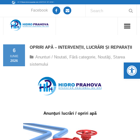
Facebook
Home
OPRIRI APĂ – INTERVENȚII, LUCRĂRI ȘI REPARAȚII
6
Despre noi
IUNIE
Anunturi / Noutati
,
Fără categorie
,
Noutăţi
,
Starea
2026
De
sistemului
Anunțuri lucrări / opriri apă
Servicii
Utile
Anunţuri lucrări / opriri apă
Guvernanță Corporativă
Informații de interes public