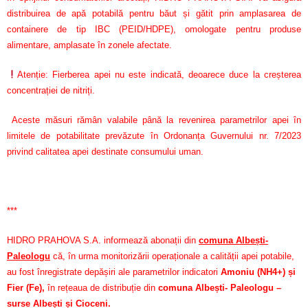
distribuirea de apă potabilă pentru băut și gătit prin amplasarea de
containere de tip IBC (PEID/HDPE), omologate pentru produse
alimentare, amplasate în zonele afectate.
Atenție: Fierberea apei nu este indicată, deoarece duce la creșterea
concentrației de nitriți.
Aceste măsuri rămân valabile până la revenirea parametrilor apei în
limitele de potabilitate prevăzute în Ordonanța Guvernului nr. 7/2023
privind calitatea apei destinate consumului uman.
***
HIDRO PRAHOVA S.A. informează abonații din
comuna Albești-
Paleologu
că, în urma monitorizării operaționale a calității apei potabile,
au fost înregistrate depășiri ale parametrilor indicatori
Amoniu (NH4+) și
Fier (Fe)
,
în rețeaua de distribuție din
comuna Albești- Paleologu –
surse Albești și Cioceni.