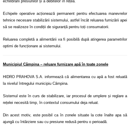
echilibrării presiunilor și a debitelor în rețea.
Echipele operative acționează permanent pentru efectuarea manevrelor
tehnice necesare stabilizării sistemului, astfel încât reluarea furnizării apei
să se realizeze în condiții de siguranță pentru toți consumatorii.
Reluarea completă a alimentării va fi posibilă după atingerea parametrilor
optimi de funcționare ai sistemului.
Municipiul Câmpina – reluare furnizare apă în toate zonele
HIDRO PRAHOVA S.A. informează că alimentarea cu apă a fost reluată
la nivelul întregului municipiu Câmpina.
Sistemul este în curs de stabilizare, iar procesul de umplere și reglare a
rețelei necesită timp, în contextul consumului deja reluat.
Din acest motiv, este posibil ca în zonele situate la cote înalte apa să
ajungă cu întârziere sau cu presiune redusă pentru o perioadă.