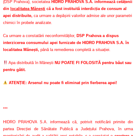
(DSP Prahova), societatea
HIDRO PRAHOVA S.A. informează cetățenii
din
localitatea Mănești
că a fost instituită interdicția de consum al
apei distribuite,
ca urmare a depășirii valorilor admise ale unor parametri
chimici în probele analizate.
Ca urmare a constatării neconformităților,
DSP Prahova a dispus
interzicerea consumului apei furnizate de HIDRO PRAHOVA S.A. în
localitatea Mănești,
până la remedierea completă a situației.
Apa distribuită în Mănești
NU POATE FI FOLOSITĂ pentru băut sau
pentru gătit.
ATENȚIE: Arsenul nu poate fi eliminat prin fierberea apei!
***
HIDRO PRAHOVA S.A. informează că, potrivit notificării primite din
partea Direcției de Sănătate Publică a Județului Prahova, în urma
monitorizării de audit a calității apei potabile, s-a constatat o
creștere a