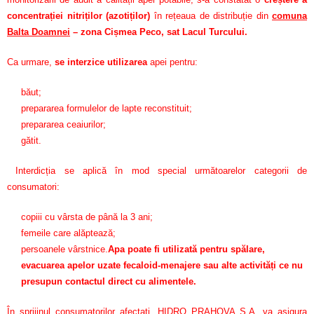
concentrației nitriților (azotiților)
în rețeaua de distribuție din
comuna
Balta Doamnei
– zona Cișmea Peco, sat Lacul Turcului.
Ca urmare,
se interzice utilizarea
apei pentru:
băut;
prepararea formulelor de lapte reconstituit;
prepararea ceaiurilor;
gătit.
Interdicția se aplică în mod special următoarelor categorii de
consumatori:
copiii cu vârsta de până la 3 ani;
femeile care alăptează;
persoanele vârstnice.
Apa poate fi utilizată pentru spălare,
evacuarea apelor uzate fecaloid-menajere sau alte activități ce nu
presupun contactul direct cu alimentele.
În sprijinul consumatorilor afectați, HIDRO PRAHOVA S.A. va asigura