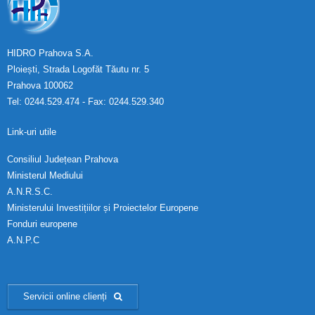
HIDRO Prahova S.A.
Ploiești, Strada Logofăt Tăutu nr. 5
Prahova 100062
Tel: 0244.529.474 - Fax: 0244.529.340
Link-uri utile
Consiliul Județean Prahova
Ministerul Mediului
A.N.R.S.C.
Ministerului Investițiilor și Proiectelor Europene
Fonduri europene
A.N.P.C
Servicii online clienți