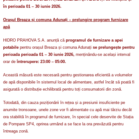
în perioada 01 – 30 iunie 2026.
Orașul Breaza și comuna Adunați – prelungire program furnizare
apă
HIDRO PRAHOVA S.A. anunță că
programul de furnizare a apei
potabile
pentru orașul Breaza și comuna Adunați
se prelungește pentru
perioada perioada 01 – 30 iunie 2026,
menținându-se același interval
orar de
întrerupere: 23:00 – 05:00.
Această măsură este necesară pentru gestionarea eficientă a volumelor
de apă disponibile în sistemul local de alimentare, astfel încât să poată fi
asigurată o distribuție echilibrată pentru toți consumatorii din zonă.
Totodată, din cauza poziționării în rețea și a presiunii insuficiente pe
anumite tronsoane, unele zone vor fi alimentate cu apă mai târziu decât
ora stabilită în programul de furnizare, în special cele deservite de Stația
de Pompare SP4, oprirea urmând a se face la ora prevăzută pentru
întreaga zonă.