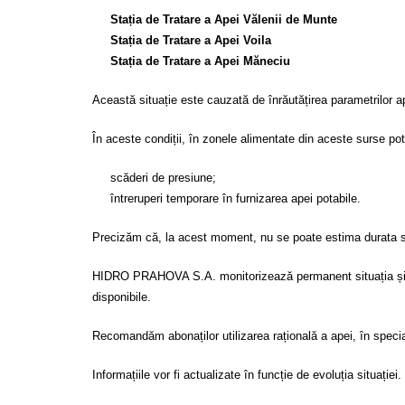
Stația de Tratare a Apei Vălenii de Munte
Stația de Tratare a Apei Voila
Stația de Tratare a Apei Măneciu
Această situație este cauzată de înrăutățirea parametrilor ap
În aceste condiții, în zonele alimentate din aceste surse po
scăderi de presiune;
întreruperi temporare în furnizarea apei potabile.
Precizăm că, la acest moment, nu se poate estima durata sau 
HIDRO PRAHOVA S.A. monitorizează permanent situația și va 
disponibile.
Recomandăm abonaților utilizarea rațională a apei, în speci
Informațiile vor fi actualizate în funcție de evoluția situației.