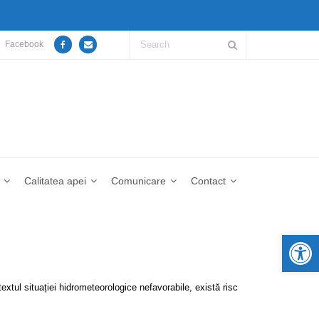
Facebook
Calitatea apei
Comunicare
Contact
De
tul situației hidrometeorologice nefavorabile, există risc