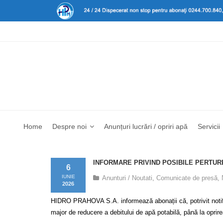
Home
Despre noi
Anunțuri lucrări / opriri apă
Servicii
INFORMARE PRIVIND POSIBILE PERTURB
6
IUNIE
Anunturi / Noutati
,
Comunicate de presă
,
2026
HIDRO PRAHOVA S.A. informează abonații că, potrivit notific
major de reducere a debitului de apă potabilă, până la oprirea