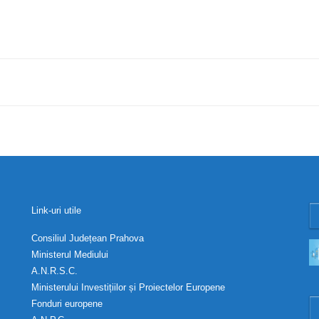
Link-uri utile
Consiliul Județean Prahova
Ministerul Mediului
A.N.R.S.C.
Ministerului Investițiilor și Proiectelor Europene
Fonduri europene