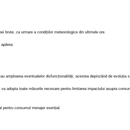
ei brute, ca urmare a condițiilor meteorologice din ultimele ore.
t apărea:
amploarea eventualelor disfuncționalități, acestea depinzând de evoluția situ
adopta toate măsurile necesare pentru limitarea impactului asupra consumator
al pentru consumul menajer esențial.