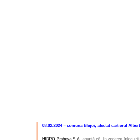
–
–
08.02.2024 –
comuna Blejoi, afectat cartierul Alber
HIDRO Prahova S.A.
anunță că, în vederea înlocuiri