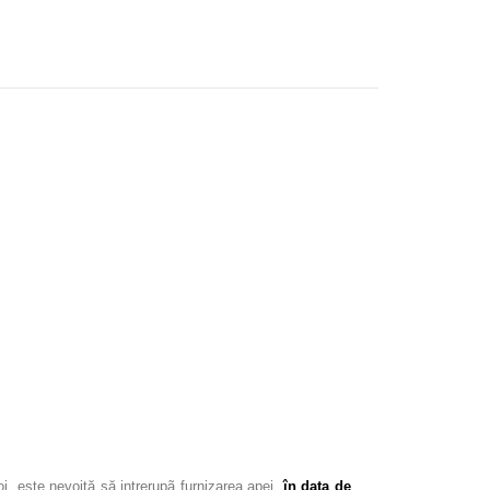
, este nevoită să intrerupã furnizarea apei,
în data de