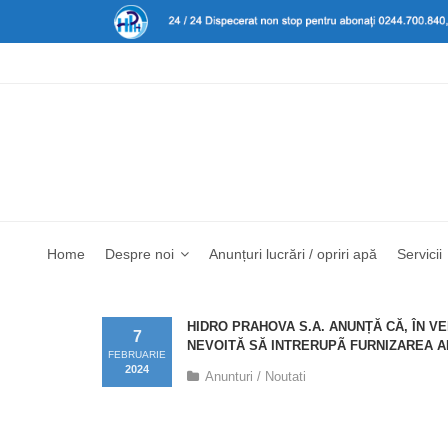
Home
Despre noi
Anunțuri lucrări / opriri apă
Servicii
HIDRO PRAHOVA S.A. ANUNȚĂ CĂ, ÎN V
7
NEVOITĂ SĂ INTRERUPÃ FURNIZAREA APEI
FEBRUARIE
2024
Anunturi / Noutati