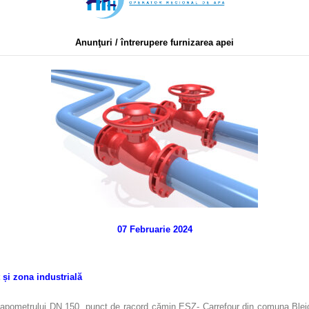
Anunţuri / întrerupere furnizarea apei
07 Februarie 2024
t și zona industrială
i apometrului DN 150, punct de racord cămin ESZ- Carrefour din comuna Blejoi