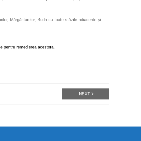
borilor, Mărgăritarelor, Buda cu toate stăzile adiacente și
le pentru remedierea acestora.
NEXT