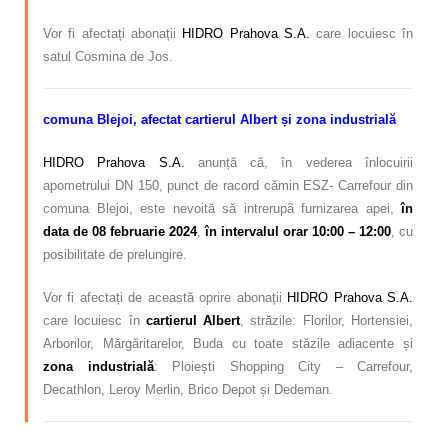
Vor fi afectați abonații
HIDRO Prahova S.A.
care locuiesc în
satul Cosmina de Jos.
comuna Blejoi, afectat cartierul Albert și zona industrială
HIDRO Prahova S.A.
anunță că, în vederea înlocuirii
apometrului DN 150, punct de racord cămin ESZ- Carrefour din
comuna Blejoi, este nevoită să intrerupã furnizarea apei,
în
data de
08 februarie 2024
,
în intervalul orar 10:00 – 12:00
, cu
posibilitate de prelungire.
Vor fi afectați de această oprire abonații
HIDRO Prahova S.A.
care locuiesc în
cartierul Albert
, străzile: Florilor, Hortensiei,
Arborilor, Mărgăritarelor, Buda cu toate stăzile adiacente și
zona industrială
: Ploiești Shopping City – Carrefour,
Decathlon, Leroy Merlin, Brico Depot și Dedeman.