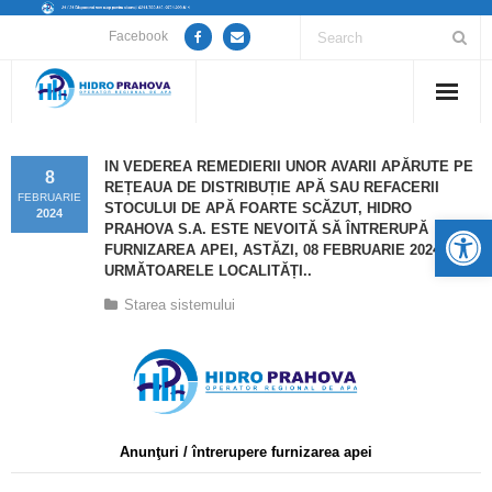
Facebook
Home
IN VEDEREA REMEDIERII UNOR AVARII APĂRUTE PE
8
REȚEAUA DE DISTRIBUȚIE APĂ SAU REFACERII
Despre noi
FEBRUARIE
STOCULUI DE APĂ FOARTE SCĂZUT, HIDRO
2024
De
PRAHOVA S.A. ESTE NEVOITĂ SĂ ÎNTRERUPĂ
Anunțuri lucrări / opriri apă
FURNIZAREA APEI, ASTĂZI, 08 FEBRUARIE 2024, ÎN
URMĂTOARELE LOCALITĂȚI..
Servicii
Starea sistemului
Utile
Guvernanță Corporativă
Informații de interes public
Anunţuri / întrerupere furnizarea apei