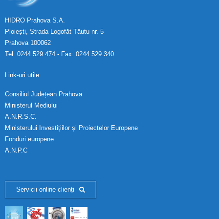
HIDRO Prahova S.A.
Ploiești, Strada Logofăt Tăutu nr. 5
Prahova 100062
Tel: 0244.529.474 - Fax: 0244.529.340
Link-uri utile
Consiliul Județean Prahova
Ministerul Mediului
A.N.R.S.C.
Ministerului Investițiilor și Proiectelor Europene
Fonduri europene
A.N.P.C
Servicii online clienți