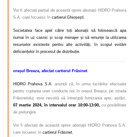
Vor fi afectați parțial de această oprire abonații HIDRO Prahova
S.A. care locuiesc în
cartierul Ghioșești
.
Societatea face apel către toți abonații să folosească apa
numai în uz casnic și scop menajer și să renunțe la utilizarea
resurselor existente pentru alte activități, în scopul evitării
deficiențelor în procesul de distribuție.
orașul Breaza, afectat cartierul Frăsinet
HIDRO Prahova S.A.
anunță că, în urma lucrărilor efectuate
pentru cuplarea unei conducte noi în orașul Breaza, pe strada
Frăsinetului, este nevoită să întrerupă furnizarea apei, astăzi,
07 martie
2024, în intervalul orar 10:00-13:00,
cu posibilitate
de prelungire.
Vor fi afectați de această oprire abonații HIDRO Prahova S.A.
care locuiesc în
cartierul Frăsinet.