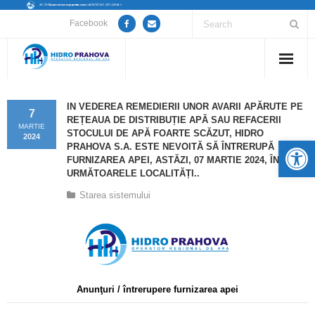
Facebook
Home
IN VEDEREA REMEDIERII UNOR AVARII APĂRUTE PE
7
REȚEAUA DE DISTRIBUȚIE APĂ SAU REFACERII
Despre noi
MARTIE
STOCULUI DE APĂ FOARTE SCĂZUT, HIDRO
2024
De
PRAHOVA S.A. ESTE NEVOITĂ SĂ ÎNTRERUPĂ
Anunțuri lucrări / opriri apă
FURNIZAREA APEI, ASTĂZI, 07 MARTIE 2024, ÎN
URMĂTOARELE LOCALITĂȚI..
Servicii
Starea sistemului
Utile
Guvernanță Corporativă
Informații de interes public
Anunţuri / întrerupere furnizarea apei