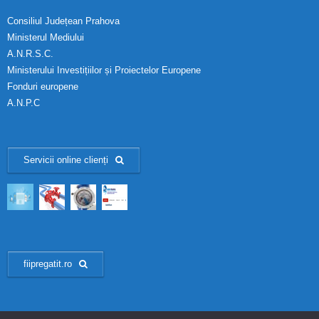
Consiliul Județean Prahova
Ministerul Mediului
A.N.R.S.C.
Ministerului Investițiilor și Proiectelor Europene
Fonduri europene
A.N.P.C
Servicii online clienți
fiipregatit.ro