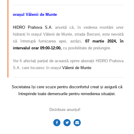
orașul Vălenii de Munte
HIDRO Prahova S.A.
anunță că, în vederea montării unor
hidranți în orașul Vălenii de Munte, strada Berceni, este nevoită
să întrerupă furnizarea apei, astăzi,
07 martie
2024, în
intervalul orar 09:00-12:00,
cu posibilitate de prelungire.
Vor fi afectați parțial de această oprire abonații HIDRO Prahova
S.A. care locuiesc în orașul
Vălenii de Munte
.
Societatea își cere scuze pentru disconfortul creat și asigură că
întreprinde toate demersurile pentru remedierea situației.
Distribuie anunțul!