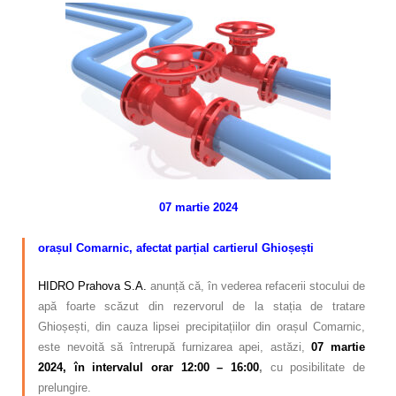
Calitatea apei
Comunicare
Contact
07 martie 2024
–
orașul Comarnic, afectat parțial cartierul Ghioșești
HIDRO Prahova S.A.
anunță că, în vederea refacerii stocului de
apă foarte scăzut din rezervorul de la stația de tratare
Ghioșești, din cauza lipsei precipitațiilor din orașul Comarnic,
este nevoită să întrerupă furnizarea apei, astăzi,
07 martie
2024, în intervalul orar 12:00 – 16:00
,
cu posibilitate de
prelungire.