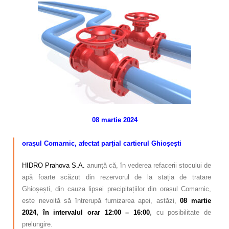
Calitatea apei
Comunicare
Contact
08 martie 2024
–
orașul Comarnic, afectat parțial cartierul Ghioșești
HIDRO Prahova S.A.
anunță că, în vederea refacerii stocului de
apă foarte scăzut din rezervorul de la stația de tratare
Ghioșești, din cauza lipsei precipitațiilor din orașul Comarnic,
este nevoită să întrerupă furnizarea apei, astăzi,
08 martie
2024, în intervalul orar 12:00 – 16:00
,
cu posibilitate de
prelungire.