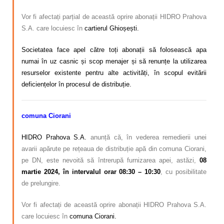
Vor fi afectați parțial de această oprire abonații HIDRO Prahova
S.A. care locuiesc în
cartierul Ghioșești.
Societatea face apel către toți abonații să folosească apa
numai în uz casnic și scop menajer și să renunțe la utilizarea
resurselor existente pentru alte activități, în scopul evitării
deficiențelor în procesul de distribuție.
comuna Ciorani
HIDRO Prahova S.A.
anunță că, în vederea remedierii unei
avarii apărute pe rețeaua de distribuție apă din comuna Ciorani,
pe DN, este nevoită să întrerupă furnizarea apei, astăzi,
08
martie 2024, în intervalul orar 08:30 – 10:30
, cu posibilitate
de prelungire.
Vor fi afectați de această oprire abonații HIDRO Prahova S.A.
care locuiesc în
comuna Ciorani.