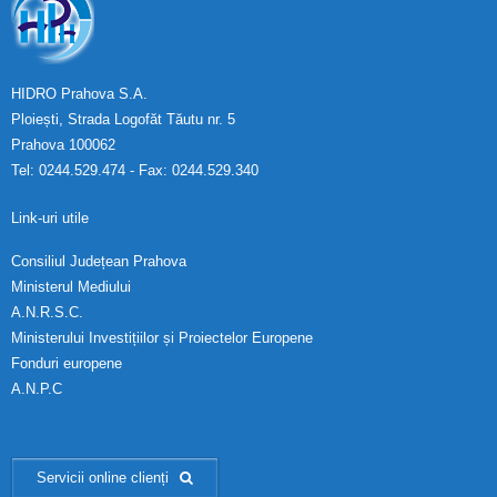
HIDRO Prahova S.A.
Ploiești, Strada Logofăt Tăutu nr. 5
Prahova 100062
Tel: 0244.529.474 - Fax: 0244.529.340
Link-uri utile
Consiliul Județean Prahova
Ministerul Mediului
A.N.R.S.C.
Ministerului Investițiilor și Proiectelor Europene
Fonduri europene
A.N.P.C
Servicii online clienți