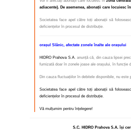
Vor fi afectați abonații care locuiesc în
zona centrală
adiacente). De asemenea, abonații care locuiesc în
Societatea face apel către toți abonații să foloseasc
deficiențelor în procesul de distribuție.
orașul Slănic, afectate zonele înalte ale orașului
HIDRO Prahova S.A.
anunță că, din cauza lipsei preci
furnizată doar în zonele joase ale orașului, în funcție
Din cauza fluctuațiilor în debitele disponibile, nu este
Societatea face apel către toți abonații să foloseasc
deficiențelor în procesul de distribuție.
Vă mulțumim pentru înțelegere!
S.C. HIDRO Prahova S.A. își cer