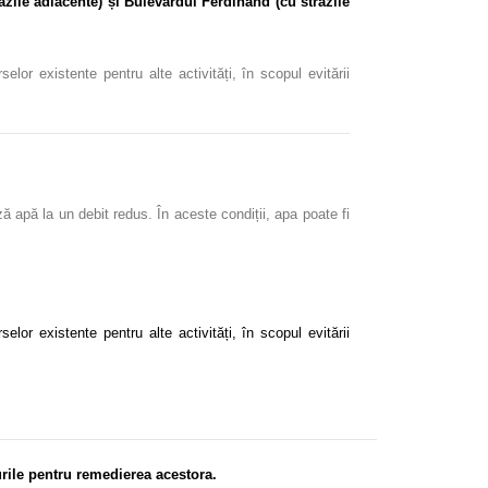
răzile adiacente) și Bulevardul Ferdinand (cu străzile
or existente pentru alte activități, în scopul evitării
ă apă la un debit redus. În aceste condiții, apa poate fi
or existente pentru alte activități, în scopul evitării
rile pentru remedierea acestora.