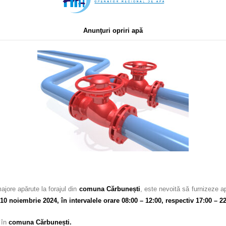
Anunţuri opriri apă
ajore apărute la forajul din
comuna Cărbunești
, este nevoită să furnizeze 
 10 noiembrie 2024, în intervalele orare 08:00 – 12:00, respectiv 17:00 – 22
c în
comuna Cărbunești.