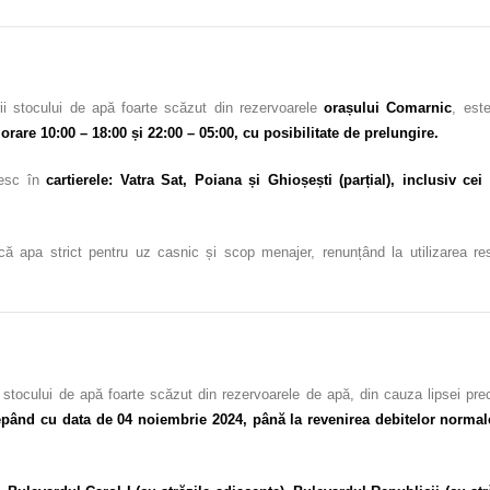
i stocului de apă foarte scăzut din rezervoarele
orașului Comarnic
, est
rare 10:00 – 18:00 și 22:00 – 05:00, cu posibilitate de prelungire.
iesc în
cartierele: Vatra Sat, Poiana și Ghioșești (parțial), inclusiv ce
că apa strict pentru uz casnic și scop menajer, renunțând la utilizarea resu
tocului de apă foarte scăzut din rezervoarele de apă, din cauza lipsei pre
epând cu data de 04 noiembrie 2024, până la revenirea debitelor normale, 