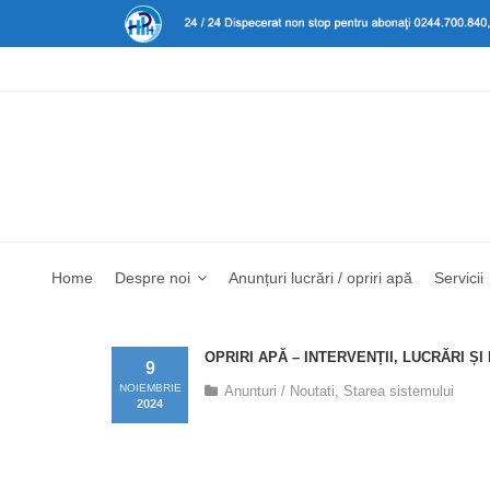
Home
Despre noi
Anunțuri lucrări / opriri apă
Servicii
OPRIRI APĂ – INTERVENȚII, LUCRĂRI Ș
9
NOIEMBRIE
Anunturi / Noutati
,
Starea sistemului
2024