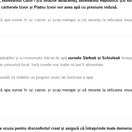
, Bulevardul Carol I (cu străzile adiacente), Bulevardul Republicii (cu st
 cartierele Izvor și Platou Izvor vor avea apă cu presiune redusă.
ă apa numai în uz casnic și scop menajer și să renunțe la utilizarea resursel
pitațiilor și a consumului ridicat de apă,
sursele Ștefești și Schiuleșt
i
livreaz
 de consumul local, însă zonele mai înalte nu pot fi alimentate.
 posibil să stabilim un program exact de furnizare a apei.
ă apa numai în uz casnic și scop menajer și să renunțe la utilizarea resursel
e scuze pentru disconfortul creat și asigură că întreprinde toate demersu