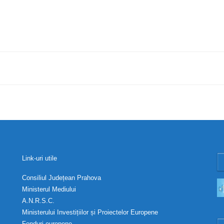
Link-uri utile
Consiliul Județean Prahova
Ministerul Mediului
A.N.R.S.C.
Ministerului Investițiilor și Proiectelor Europene
Fonduri europene