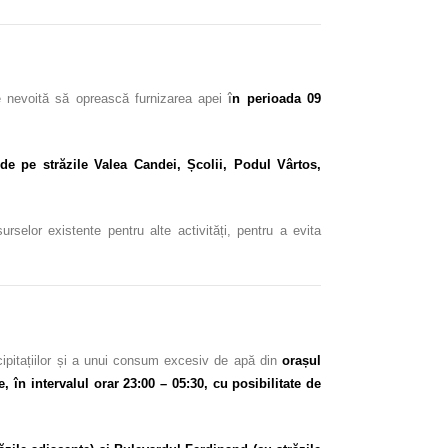
e nevoită să oprească furnizarea apei
î
n perioada 09
i de pe străzile Valea Candei, Școlii, Podul Vârtos,
rselor existente pentru alte activități, pentru a evita
cipitațiilor și a unui consum excesiv de apă din
orașul
în intervalul orar 23:00 – 05:30, cu posibilitate de