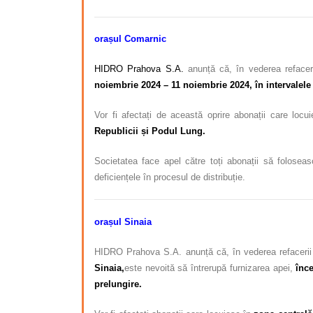
orașul Comarnic
HIDRO Prahova S.A.
anunță că, în vederea refaceri
noiembrie 2024 – 11 noiembrie 2024, în intervalele o
Vor fi afectați de această oprire abonații care locu
Republicii și Podul Lung.
Societatea face apel către toți abonații să foloseas
deficiențele în procesul de distribuție.
orașul Sinaia
HIDRO Prahova S.A. anunță că, în vederea refacerii s
Sinaia,
este nevoită să întrerupă furnizarea apei,
înc
prelungire.