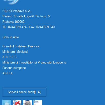
HIDRO Prahova S.A.
Ploiești, Strada Logofăt Tăutu nr. 5
Prahova 100062
Tel: 0244.529.474 - Fax: 0244.529.340
Link-uri utile
Consiliul Județean Prahova
Ministerul Mediului
A.N.R.S.C.
Ministerului Investițiilor și Proiectelor Europene
Fonduri europene
A.N.P.C
Servicii online clienți