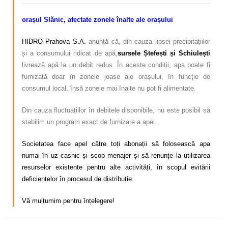
orașul Slănic, afectate zonele înalte ale orașului
HIDRO Prahova S.A.
anunță că, din cauza lipsei precipitațiilor
și a consumului ridicat de apă,
sursele Ștefești și Schiuleșt
i
livrează apă la un debit redus. În aceste condiții, apa poate fi
furnizată doar în zonele joase ale orașului, în funcție de
consumul local, însă zonele mai înalte nu pot fi alimentate.
Din cauza fluctuațiilor în debitele disponibile, nu este posibil să
stabilim un program exact de furnizare a apei.
Societatea face apel către toți abonații să folosească apa
numai în uz casnic și scop menajer și să renunțe la utilizarea
resurselor existente pentru alte activități, în scopul evitării
deficiențelor în procesul de distribuție.
Vă mulțumim pentru înțelegere!