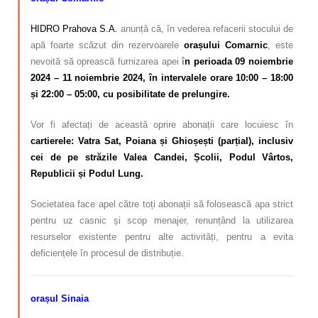
HIDRO Prahova S.A.
anunță că, în vederea refacerii stocului de
apă foarte scăzut din rezervoarele
orașului Comarnic
, este
nevoită să oprească furnizarea apei
î
n perioada 09 noiembrie
2024 – 11 noiembrie 2024, în intervalele orare 10:00 – 18:00
și 22:00 – 05:00, cu posibilitate de prelungire.
Vor fi afectați de această oprire abonații care locuiesc în
cartierele: Vatra Sat, Poiana și Ghioșești (parțial), inclusiv
cei de pe străzile Valea Candei, Școlii, Podul Vârtos,
Republicii și Podul Lung.
Societatea face apel către toți abonații să folosească apa strict
pentru uz casnic și scop menajer, renunțând la utilizarea
resurselor existente pentru alte activități, pentru a evita
deficiențele în procesul de distribuție.
orașul Sinaia