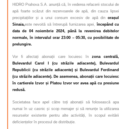
HIDRO Prahova S.A. anunță că, în vederea refacerii stocului de
apă foarte scăzut din rezervoarele de apă, din cauza lipsei
precipitațiilor și a unui consum excesiv de apă din
orașul
Sinaia,
este nevoită să întrerupă furnizarea apei,
începând cu
data de 04 noiembrie 2024, până la revenirea debitelor
normale, în intervalul orar 23:00 – 05:30, cu posibilitate de
prelungire.
Vor fi afectați abonații care locuiesc în
zona centrală,
Bulevardul Carol I (cu străzile adiacente), Bulevardul
Republicii (cu străzile adiacente) și Bulevardul Ferdinand
(cu străzile adiacente). De asemenea, abonații care locuiesc
în cartierele Izvor și Platou Izvor vor avea apă cu presiune
redusă.
Societatea face apel către toți abonații să folosească apa
numai în uz casnic și scop menajer și să renunțe la utilizarea
resurselor existente pentru alte activități, în scopul evitării
deficiențelor în procesul de distribuție.