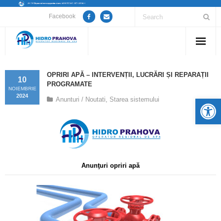
Facebook
Home
OPRIRI APĂ – INTERVENȚII, LUCRĂRI ȘI REPARAȚII
10
PROGRAMATE
Despre noi
NOIEMBRIE
2024
De
Anunturi / Noutati
,
Starea sistemului
Anunțuri lucrări / opriri apă
Servicii
Utile
Anunţuri opriri apă
Guvernanță Corporativă
Informații de interes public