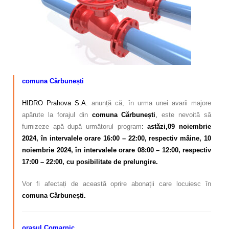
Calitatea apei
Comunicare
Contact
comuna Cărbunești
HIDRO Prahova S.A.
anunță că, în urma unei avarii majore
apărute la forajul din
comuna Cărbunești
,
este nevoită să
furnizeze apă după următorul program
:
astăzi
,
09 noiembrie
2024, în intervalele orare 16:00 – 22:00, respectiv mâine, 10
noiembrie 2024, în intervalele orare 08:00 – 12:00, respectiv
17:00 – 22:00, cu posibilitate de prelungire.
Vor fi afectați de această oprire abonații care locuiesc în
comuna Cărbunești.
orașul Comarnic