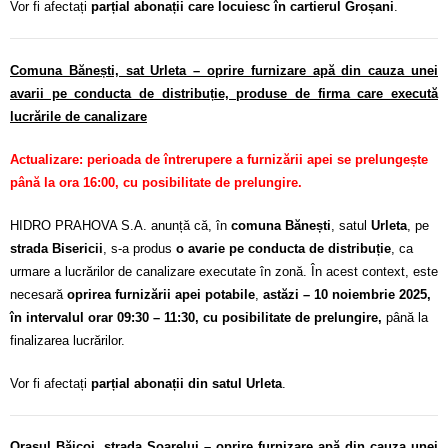
Vor fi afectați
parțial abonații care locuiesc în cartierul Groșani
.
Comuna Bănești, sat Urleta – oprire furnizare apă din cauza unei
avarii pe conducta de distribuție, produse de firma care execută
lucrările de canalizare
Actualizare: perioada de întrerupere a furnizării apei se prelungește
până la ora 16:00, cu posibilitate de prelungire.
HIDRO PRAHOVA S.A. anunță că, în
comuna Bănești
, satul
Urleta
, pe
strada Bisericii
, s-a produs
o avarie pe conducta de distribuție
, ca
urmare a lucrărilor de canalizare executate în zonă. În acest context, este
necesară
oprirea furnizării apei potabile
,
astăzi – 10 noiembrie 2025,
în intervalul orar 09:30 – 11:30, cu posibilitate de prelungire,
până la
finalizarea lucrărilor.
Vor fi afectați
parțial abonații din satul Urleta
.
Orașul Băicoi,
strada Soarelui
– oprire furnizare apă din cauza unei