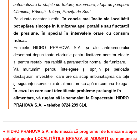
automatizare la stațiile de tratare, rezervoare, stații de pompare
Câmpina, Bănești, Telega, Provița de Sus”.
Pe durata acestor lucrări,
în zonele mai înalte ale localității
pot apărea sincope în furnizarea apei potabile sau fluctuații
de presiune, în special în intervalele orare cu consum
ridicat.
Echipele HIDRO PRAHOVA S.A. și ale antreprenorului
desemnat depun toate eforturile pentru limitarea acestor efecte
și pentru restabilirea rapidă a parametrilor normali de furnizare.
Vă mulțumim pentru înțelegere și sprijin pe perioada
desfășurării investiției, care are ca scop îmbunătățirea calității
și siguranței serviciului de alimentare cu apă în comuna Telega.
În cazul în care sunt identificate probleme prelungite în
alimentare, vă rugăm să le semnalați la Dispeceratul HIDRO
PRAHOVA S.A. – telefon 0724 299 614.
♦
HIDRO PRAHOVA S.A. informează că programul de furnizare a apei
potabile pentru LOCALITĂȚILE BREAZA ȘI ADUNAȚI se menține și