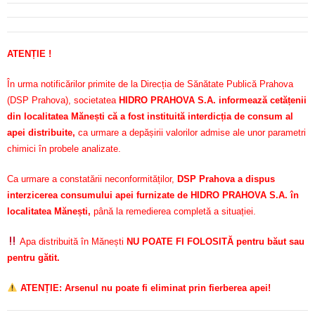
ATENȚIE !
În urma notificărilor primite de la Direcția de Sănătate Publică Prahova
(DSP Prahova), societatea
HIDRO PRAHOVA S.A. informează cetățenii
din localitatea Mănești că a fost instituită interdicția de consum al
apei distribuite,
ca urmare a depășirii valorilor admise ale unor parametri
chimici în probele analizate.
Ca urmare a constatării neconformităților,
DSP Prahova a dispus
interzicerea consumului apei furnizate de HIDRO PRAHOVA S.A. în
localitatea Mănești,
până la remedierea completă a situației.
Apa distribuită în Mănești
NU POATE FI FOLOSITĂ pentru băut sau
pentru gătit.
ATENȚIE: Arsenul nu poate fi eliminat prin fierberea apei!