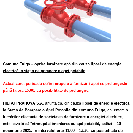
Calitatea apei
Comunicare
Contact
Comuna Fulga – oprire furnizare apă din cauza lipsei de energie
electrică la stația de pompare a apei potabile
Actualizare: perioada de întrerupere a furnizării apei se prelungește
până la ora 15:00, cu posibilitate de prelungire.
HIDRO PRAHOVA S.A.
anunță că, din cauza
lipsei de energie electrică
la Stația de Pompare a Apei Potabile din comuna Fulga
, ca urmare a
lucrărilor efectuate de societatea de furnizare a energiei electrice
,
este nevoită să
întrerupă alimentarea cu apă potabilă, astăzi – 10
noiembrie 2025, în intervalul orar 11:00 – 13:30, cu posibilitate de