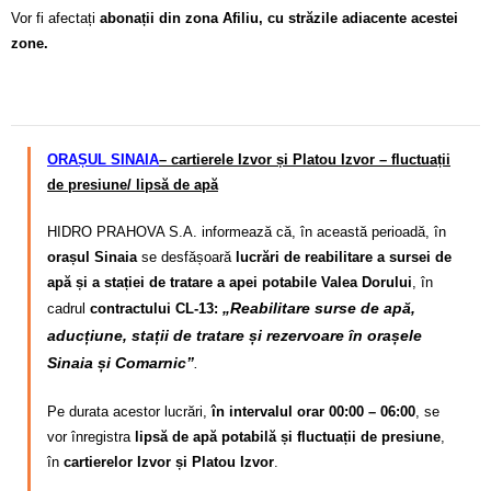
Vor fi afectați
abonații din zona Afiliu, cu străzile adiacente acestei
zone.
ORAȘUL SINAIA
–
cartierele Izvor și Platou Izvor – fluctuații
de presiune/ lipsă de apă
HIDRO PRAHOVA S.A. informează că, în această perioadă, în
orașul Sinaia
se desfășoară
lucrări de reabilitare a sursei de
apă și a stației de tratare a apei potabile Valea Dorului
, în
„Reabilitare surse de apă,
cadrul
contractului CL-13:
aducțiune, stații de tratare și rezervoare în orașele
Sinaia și Comarnic”
.
Pe durata acestor lucrări,
în intervalul orar 00:00 – 06:00
, se
vor înregistra
lipsă de apă potabilă și fluctuații de presiune
,
în
cartierelor Izvor și Platou Izvor
.