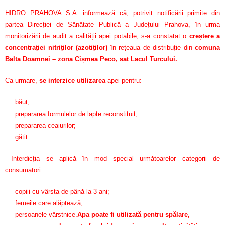
HIDRO PRAHOVA S.A. informează că, potrivit notificării primite din
partea Direcției de Sănătate Publică a Județului Prahova, în urma
monitorizării de audit a calității apei potabile, s-a constatat o
creștere a
concentrației nitriților (azotiților)
în rețeaua de distribuție din
comuna
Balta Doamnei – zona Cișmea Peco, sat Lacul Turcului.
Ca urmare,
se interzice utilizarea
apei pentru:
băut;
prepararea formulelor de lapte reconstituit;
prepararea ceaiurilor;
gătit.
Interdicția se aplică în mod special următoarelor categorii de
consumatori:
copiii cu vârsta de până la 3 ani;
femeile care alăptează;
persoanele vârstnice.
Apa poate fi utilizată pentru spălare,