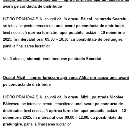
avarii pe conducta de distribuție
HIDRO PRAHOVA S.A. anunță că, în
orașul Băicoi
, pe
strada Soarelui
,
se intervine pentru remedierea
unei avarii pe conducta de distribuție
,
fiind necesară
oprirea furnizării apei potabile
,
astăzi – 10 noiembrie
2025, în intervalul orar 09:30 – 10:30, cu posibilitate de prelungire
,
până la finalizarea lucrărilor.
Vor fi afectați
abonații care locuiesc pe strada Soarelui
.
Orașul Mizil – oprire furnizare apă
zona Afiliu
din cauza unei avarii
pe conducta de distribuție
HIDRO PRAHOVA S.A. anunță că, în
orașul Mizil
, pe
strada Nicolae
Bălcescu
, se intervine pentru remedierea
unei avarii pe conducta de
distribuție
, fiind necesară
oprirea furnizării apei potabile
,
astăzi – 10
noiembrie 2025, în intervalul orar 09:00 – 12:00, cu posibilitate de
prelungire
, până la finalizarea lucrărilor.