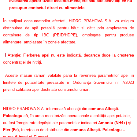
evacuarea apelor uzate fecaloid-menajere sau alte activități ce nu
presupun contactul direct cu alimentele.
În sprijinul consumatorilor afectați, HIDRO PRAHOVA S.A. va asigura
distribuirea de apă potabilă pentru băut și gătit prin amplasarea de
containere de tip IBC (PEID/HDPE), omologate pentru produse
alimentare, amplasate în zonele afectate.
Atenție: Fierberea apei nu este indicată, deoarece duce la creșterea
concentrației de nitriți.
Aceste măsuri rămân valabile până la revenirea parametrilor apei în
limitele de potabilitate prevăzute în Ordonanța Guvernului nr. 7/2023
privind calitatea apei destinate consumului uman.
HIDRO PRAHOVA S.A. informează abonații din
comuna Albești-
Paleologu
că, în urma monitorizării operaționale a calității apei potabile,
au fost înregistrate depășiri ale parametrilor indicatori
Amoniu (NH4+) și
Fier (Fe)
,
în rețeaua de distribuție din
comuna Albești- Paleologu –
surse Albești și Cioceni.