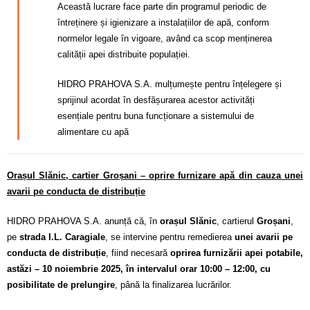
Această lucrare face parte din programul periodic de
întreținere și igienizare a instalațiilor de apă, conform
normelor legale în vigoare, având ca scop menținerea
calității apei distribuite populației.
HIDRO PRAHOVA S.A. mulțumește pentru înțelegere și
sprijinul acordat în desfășurarea acestor activități
esențiale pentru buna funcționare a sistemului de
alimentare cu apă
Orașul Slănic, cartier Groșani – oprire furnizare apă din cauza unei
avarii pe conducta de distribuție
HIDRO PRAHOVA S.A. anunță că, în
orașul Slănic
, cartierul
Groșani
,
pe
strada I.L. Caragiale
, se intervine pentru remedierea
unei avarii pe
conducta de distribuție
, fiind necesară
oprirea furnizării apei potabile,
astăzi – 10 noiembrie 2025, în intervalul orar 10:00 – 12:00, cu
posibilitate de prelungire
, până la finalizarea lucrărilor.