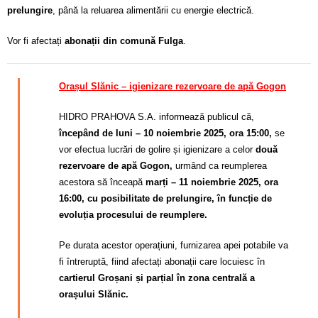
prelungire
, până la reluarea alimentării cu energie electrică.
Vor fi afectați
abonații din comună Fulga
.
Orașul Slănic – igienizare rezervoare de apă Gogon
HIDRO PRAHOVA S.A. informează publicul că,
începând de luni – 10 noiembrie 2025, ora 15:00,
se
vor efectua lucrări de golire și igienizare a celor
două
rezervoare de apă Gogon,
urmând ca reumplerea
acestora să înceapă
marți – 11 noiembrie 2025, ora
16:00, cu posibilitate de prelungire, în funcție de
evoluția procesului de reumplere.
Pe durata acestor operațiuni, furnizarea apei potabile va
fi întreruptă, fiind afectați abonații care locuiesc în
cartierul Groșani și parțial în zona centrală a
orașului Slănic.