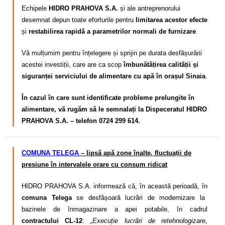
Echipele
HIDRO PRAHOVA S.A.
și ale antreprenorului
desemnat depun toate eforturile pentru
limitarea acestor efecte
și
restabilirea rapidă a parametrilor normali de furnizare
.
Vă mulțumim pentru înțelegere și sprijin pe durata desfășurării
acestei investiții, care are ca scop
îmbunătățirea calității și
siguranței serviciului de alimentare cu apă în orașul Sinaia
.
În cazul în care sunt identificate probleme prelungite în
alimentare, vă rugăm să le semnalați la Dispeceratul HIDRO
PRAHOVA S.A. – telefon 0724 299 614.
COMUNA TELEGA
– lipsă apă zone înalte, fluctuații de
presiune în intervalele orare cu consum ridicat
HIDRO PRAHOVA S.A. informează că, în această perioadă, în
comuna Telega
se desfășoară lucrări de modernizare la
bazinele de înmagazinare a apei potabile, în cadrul
contractului CL-12
:
„Execuție lucrări de retehnologizare,