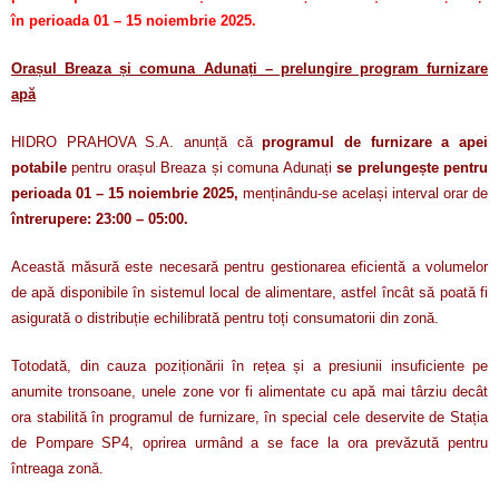
în perioada 01 – 15 noiembrie 2025.
Orașul Breaza și comuna Adunați – prelungire program furnizare
apă
HIDRO PRAHOVA S.A. anunță că
programul de furnizare a apei
potabile
pentru orașul Breaza și comuna Adunați
se prelungește pentru
perioada 01 – 15 noiembrie 2025,
menținându-se același interval orar de
întrerupere: 23:00 – 05:00.
Această măsură este necesară pentru gestionarea eficientă a volumelor
de apă disponibile în sistemul local de alimentare, astfel încât să poată fi
asigurată o distribuție echilibrată pentru toți consumatorii din zonă.
Totodată, din cauza poziționării în rețea și a presiunii insuficiente pe
anumite tronsoane, unele zone vor fi alimentate cu apă mai târziu decât
ora stabilită în programul de furnizare, în special cele deservite de Stația
de Pompare SP4, oprirea urmând a se face la ora prevăzută pentru
întreaga zonă.