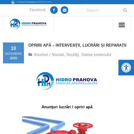
Facebook
Home
OPRIRI APĂ – INTERVENȚII, LUCRĂRI ȘI REPARAȚII
10
Despre noi
NOIEMBRIE
Anunturi / Noutati
,
Noutăţi
,
Starea sistemului
2025
De
Anunțuri lucrări / opriri apă
Servicii
Utile
Anunţuri lucrări / opriri apă
Guvernanță Corporativă
Informații de interes public