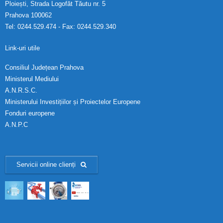
Ploiești, Strada Logofăt Tăutu nr. 5
Prahova 100062
Tel: 0244.529.474 - Fax: 0244.529.340
Link-uri utile
Consiliul Județean Prahova
Ministerul Mediului
A.N.R.S.C.
Ministerului Investițiilor și Proiectelor Europene
Fonduri europene
A.N.P.C
Servicii online clienți