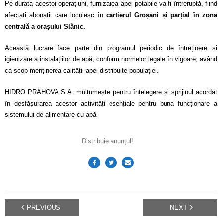
Pe durata acestor operațiuni, furnizarea apei potabile va fi întreruptă, fiind
Calitatea apei
afectați abonații care locuiesc în
cartierul Groșani și parțial în zona
centrală a orașului Slănic.
Comunicare
Această lucrare face parte din programul periodic de întreținere și
Contact
igienizare a instalațiilor de apă, conform normelor legale în vigoare, având
ca scop menținerea calității apei distribuite populației.
HIDRO PRAHOVA S.A. mulțumește pentru înțelegere și sprijinul acordat
în desfășurarea acestor activități esențiale pentru buna funcționare a
sistemului de alimentare cu apă
Distribuie anunțul!
PREVIOUS
NEXT