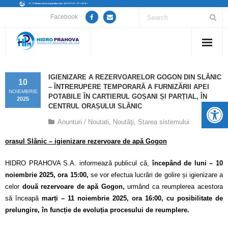
Facebook
Home
IGIENIZARE A REZERVOARELOR GOGON DIN SLĂNIC
10
– ÎNTRERUPERE TEMPORARĂ A FURNIZĂRII APEI
Despre noi
NOIEMBRIE
POTABILE ÎN CARTIERUL GOȘANI ȘI PARȚIAL, ÎN
2025
De
CENTRUL ORAȘULUI SLĂNIC
Anunțuri lucrări / opriri apă
Anunturi / Noutati
,
Noutăţi
,
Starea sistemului
Servicii
orașul Slănic – igienizare rezervoare de apă Gogon
Utile
HIDRO PRAHOVA S.A. informează publicul că,
începând de luni – 10
noiembrie 2025, ora 15:00,
se vor efectua lucrări de golire și igienizare a
Guvernanță Corporativă
celor
două rezervoare de apă Gogon,
urmând ca reumplerea acestora
să înceapă
marți – 11 noiembrie 2025, ora 16:00, cu posibilitate de
Informații de interes public
prelungire, în funcție de evoluția procesului de reumplere.