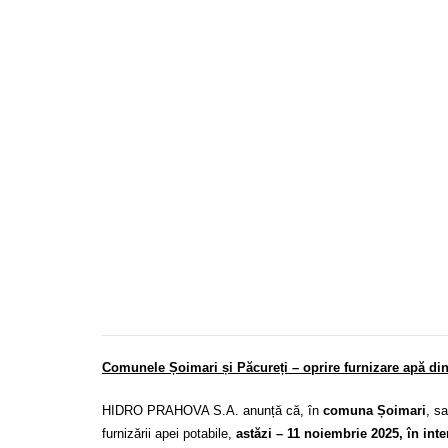
Comunele Șoimari și Păcureți – oprire furnizare apă din
HIDRO PRAHOVA S.A. anunță că, în
comuna Șoimari
, s
furnizării apei potabile,
astăzi –
11 noiembrie 2025, în inte