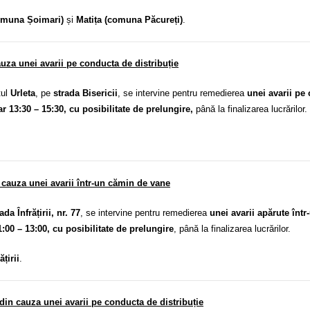
comuna Șoimari)
și
Matița (comuna Păcureți)
.
uza unei avarii pe conducta de distribuție
tul
Urleta
, pe
strada Bisericii
,
se intervine pentru remedierea
unei avarii pe
ar 13:30 – 15:30, cu posibilitate de prelungire,
până la finalizarea lucrărilor.
in cauza unei avarii într-un cămin de vane
ada Înfrățirii, nr. 77
, se intervine pentru remedierea
unei avarii apărute înt
1:00 – 13:00, cu posibilitate de prelungire
, până la finalizarea lucrărilor.
țirii
.
in cauza unei avarii pe conducta de distribuție