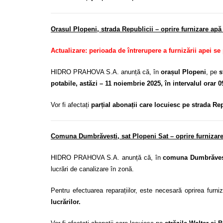
Orasul Plopeni, strada Republicii – oprire furnizare apă
Actualizare: perioada de întrerupere a furnizării apei se
HIDRO PRAHOVA S.A. anunță că, în
orașul Plopeni
, pe
s
potabile, astăzi – 11 noiembrie 2025, în intervalul orar 0
Vor fi afectați
parțial abonații care locuiesc pe strada Rep
Comuna Dumbrăvești, sat Plopeni Sat – oprire furnizare
HIDRO PRAHOVA S.A. anunță că, în
comuna Dumbrăvești
lucrări de canalizare în zonă.
Pentru efectuarea reparațiilor, este necesară oprirea furniz
lucrărilor.