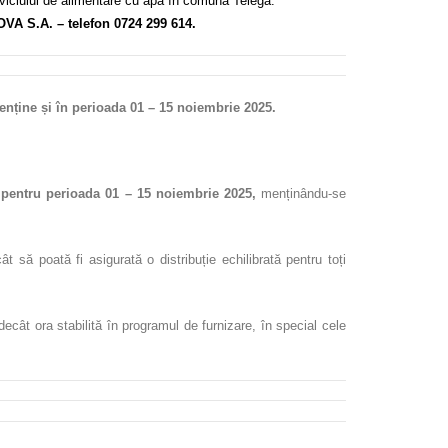
erviciului de alimentare cu apă în comuna Telega.
OVA S.A. – telefon 0724 299 614.
ine și în perioada 01 – 15 noiembrie 2025.
 pentru perioada 01 – 15 noiembrie 2025,
menținându-se
să poată fi asigurată o distribuție echilibrată pentru toți
decât ora stabilită în programul de furnizare, în special cele