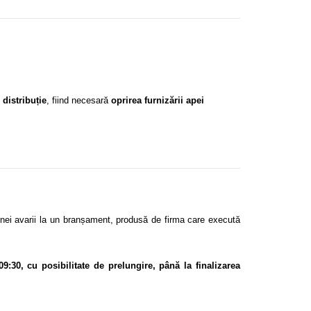
 distribuție
, fiind necesară
oprirea furnizării apei
unei avarii la un branșament, produsă de firma care execută
09:30, cu posibilitate de prelungire, până la finalizarea