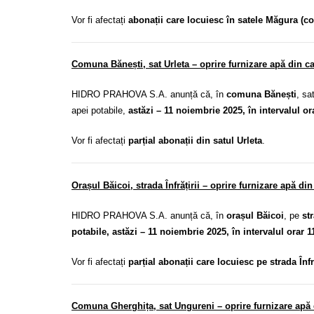
Vor fi afectați
abonații care locuiesc în satele Măgura (
Comuna Bănești, sat Urleta – oprire furnizare apă din ca
HIDRO PRAHOVA S.A. anunță că, în
comuna Bănești
, sa
apei potabile,
astăzi – 11 noiembrie 2025, în intervalul or
Vor fi afectați
parțial abonații din satul Urleta
.
Orașul Băicoi, strada Înfrățirii – oprire furnizare apă d
HIDRO PRAHOVA S.A. anunță că, în
orașul Băicoi
, pe
str
potabile, astăzi – 11 noiembrie 2025, în intervalul orar 1
Vor fi afectați
parțial abonații care locuiesc pe strada Înfră
Comuna Gherghița, sat Ungureni – oprire furnizare apă d