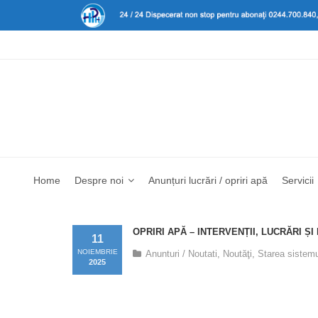
Home
Despre noi
Anunțuri lucrări / opriri apă
Servicii
OPRIRI APĂ – INTERVENȚII, LUCRĂRI ȘI
11
NOIEMBRIE
Anunturi / Noutati
,
Noutăţi
,
Starea sistemu
2025