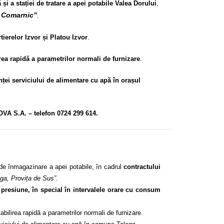
 și a stației de tratare a apei potabile Valea Dorului
,
și Comarnic”
.
tierelor Izvor și Platou Izvor
.
irea rapidă a parametrilor normali de furnizare
.
anței serviciului de alimentare cu apă în orașul
OVA S.A. – telefon 0724 299 614.
de înmagazinare a apei potabile, în cadrul
contractului
ega, Provița de Sus”.
e presiune, în special în intervalele orare cu consum
ilirea rapidă a parametrilor normali de furnizare.