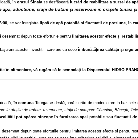
ioadă, în
orașul Sinaia
se desfășoară
lucrări de reabilitare a sursei de apă
e apă, aducțiune, stații de tratare și rezervoare în orașele Sinaia 
6:00
, se vor înregistra
lipsă de apă potabilă și fluctuații de presiune
, în
car
ui desemnat depun toate eforturile pentru
limitarea acestor efecte
și
restabil
ășurării acestei investiții, care are ca scop
îmbunătățirea calității și sigur
gite în alimentare, vă rugăm să le semnalați la Dispeceratul HIDRO PRAH
ioadă, în
comuna Telega
se desfășoară lucrări de modernizare la bazinele 
re la stațiile de tratare, rezervoare, stații de pompare Câmpina, Bănești, Tel
ocalității pot apărea sincope în furnizarea apei potabile sau fluctuații d
emnat depun toate eforturile pentru limitarea acestor efecte și pentru restab