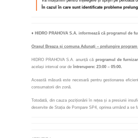
Vă mulțumim pentru înțelegere și sprijin pe perioada de
În cazul în care sunt identificate probleme prelun
♦
HIDRO PRAHOVA S.A. informează că programul de furn
Orașul Breaza și comuna Adunați – prelungire program 
HIDRO PRAHOVA S.A. anunță că
programul de furnizar
același interval orar de
întrerupere: 23:00 – 05:00.
Această măsură este necesară pentru gestionarea eficientă 
consumatorii din zonă.
Totodată, din cauza poziționării în rețea și a presiunii insu
deservite de Stația de Pompare SP4, oprirea urmând a se fa