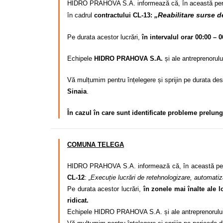
HIDRO PRAHOVA S.A. informează că, în această per
„Reabilitare surse d
în cadrul
contractului CL-13:
Pe durata acestor lucrări,
în intervalul orar 00:00 – 0
Echipele
HIDRO PRAHOVA S.A.
și ale antreprenorul
Vă mulțumim pentru înțelegere și sprijin pe durata desf
Sinaia
.
În cazul în care sunt identificate probleme prelun
COMUNA TELEGA
HIDRO PRAHOVA S.A. informează că, în această per
CL-12
:
„Execuție lucrări de retehnologizare, automatiza
Pe durata acestor lucrări,
în zonele mai înalte ale l
ridicat.
Echipele HIDRO PRAHOVA S.A. și ale antreprenorului des