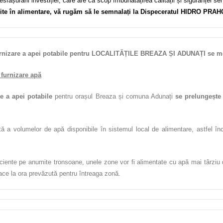
sfășurării investiției, care are ca scop îmbunătățirea calității și siguranței s
gite în alimentare, vă rugăm să le semnalați la Dispeceratul HIDRO PRAH
izare a apei potabile pentru LOCALITĂȚILE BREAZA ȘI ADUNAȚI se menț
furnizare apă
e a apei potabile
pentru orașul Breaza și comuna Adunați
se prelungește
a volumelor de apă disponibile în sistemul local de alimentare, astfel încât 
ficiente pe anumite tronsoane, unele zone vor fi alimentate cu apă mai târziu 
ce la ora prevăzută pentru întreaga zonă.