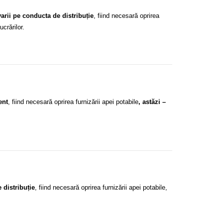
arii pe conducta de distribuție
, fiind necesară oprirea
ucrărilor.
ent
, fiind necesară oprirea furnizării apei potabile
, astăzi –
 distribuție
, fiind necesară oprirea furnizării apei potabile,