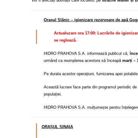
Vor fi afectați abonații care locuiesc pe
străzile Walter și 
Orașul Slănic – igienizare rezervoare de apă Go
Actualuzare ora 17:00: Lucrările de igienizar
se reglează.
HIDRO PRAHOVA S.A. informează publicul că,
înce
urmând ca reumplerea acestora să înceapă
marți – 1
Pe durata acestor operațiuni, furnizarea apei potabile 
Această lucrare face parte din programul periodic de î
populației.
HIDRO PRAHOVA S.A. mulțumește pentru înțelegere și 
ORAȘUL SINAIA