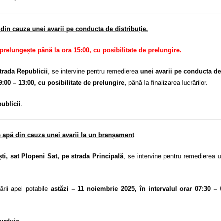
 din cauza unei avarii pe conducta de distribuție.
 prelungește până la ora 15:00, cu posibilitate de prelungire.
trada Republicii
, se intervine pentru remedierea
unei avarii pe conducta de
9:00 – 13:00, cu posibilitate de prelungire,
până la finalizarea lucrărilor.
ublicii
.
 apă din cauza unei avarii la un branșament
, sat Plopeni Sat, pe strada Principală
, se intervine pentru remedierea 
ării apei potabile
astăzi – 11 noiembrie 2025, în intervalul orar 07:30 – 