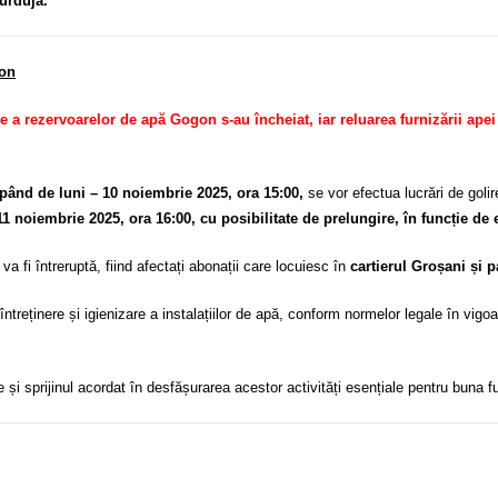
Burduja.
gon
e a rezervoarelor de apă Gogon s-au încheiat, iar reluarea furnizării apei
pând de luni – 10 noiembrie 2025, ora 15:00,
se vor efectua lucrări de golire
1 noiembrie 2025, ora 16:00, cu posibilitate de prelungire, în funcție de
va fi întreruptă, fiind afectați abonații care locuiesc în
cartierul Groșani și p
ntreținere și igienizare a instalațiilor de apă, conform normelor legale în vigoa
sprijinul acordat în desfășurarea acestor activități esențiale pentru buna f