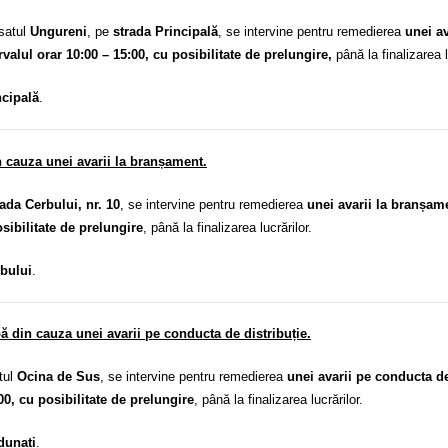
 satul
Ungureni
, pe
strada Principală
, se intervine pentru remedierea
unei av
rvalul orar 10:00 – 15:00, cu posibilitate de prelungire,
până la finalizarea l
ncipală
.
n cauza unei avarii la branșament.
rada Cerbului, nr. 10
, se intervine pentru remedierea
unei avarii la branșam
sibilitate de prelungire
, până la finalizarea lucrărilor.
rbului
.
 din cauza unei avarii pe conducta de distribuție.
tul
Ocina de Sus
, se intervine pentru remedierea
unei avarii pe conducta de
00, cu posibilitate de prelungire
, până la finalizarea lucrărilor.
dunați
.