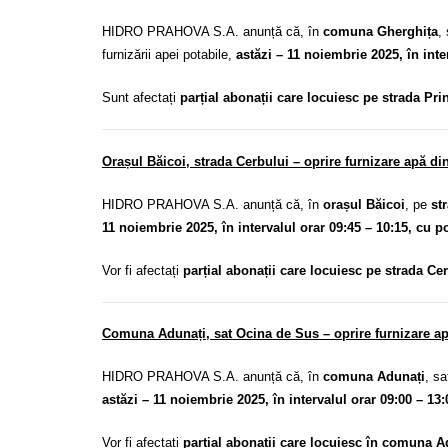
HIDRO PRAHOVA S.A. anunță că, în
comuna Gherghița
,
furnizării apei potabile,
astăzi – 11 noiembrie 2025, în inte
Sunt afectați
parțial abonații care locuiesc pe strada Pri
Orașul Băicoi, strada Cerbului – oprire furnizare apă di
HIDRO PRAHOVA S.A. anunță că, în
orașul Băicoi
, pe
st
11 noiembrie 2025, în intervalul orar 09:45 – 10:15, cu po
Vor fi afectați
parțial abonații care locuiesc pe strada Ce
Comuna Adunați, sat Ocina de Sus – oprire furnizare apă
HIDRO PRAHOVA S.A. anunță că, în
comuna Adunați
, sa
astăzi – 11 noiembrie 2025, în intervalul orar 09:00 – 13:
Vor fi afectați
parțial abonații care locuiesc în comuna A